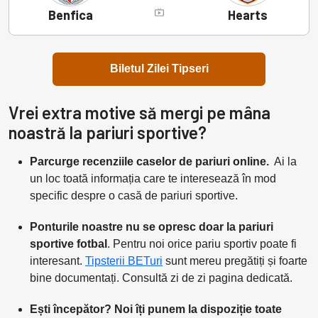
Benfica
Hearts
Biletul Zilei Tipseri
Vrei extra motive să mergi pe mâna
noastră la pariuri sportive?
Parcurge recenziile caselor de pariuri online.
Ai la
un loc toată informația care te interesează în mod
specific despre o casă de pariuri sportive.
Ponturile noastre nu se opresc doar la pariuri
sportive fotbal
. Pentru noi orice pariu sportiv poate fi
interesant.
Tipsterii BETuri
sunt mereu pregătiți și foarte
bine documentați. Consultă zi de zi pagina dedicată.
Ești începător? Noi îți punem la dispoziție toate