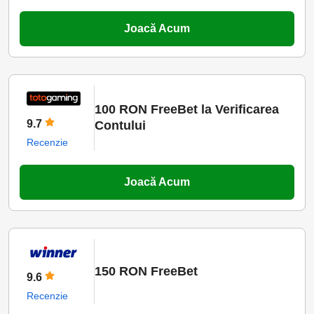
Joacă Acum
100 RON FreeBet la Verificarea
9.7
Contului
Recenzie
Joacă Acum
150 RON FreeBet
9.6
Recenzie