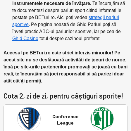
instrumentele necesare de învățare.
Te încurajăm să
te documentezi despre pariuri sport citind informațiile
postate pe BETuri.ro. Aici poţi vedea
strategii pariuri
sportive
. Pe pagina noastră de Ghid Pariuri poți să
înveți practic ABC-ul pariurilor sportive, iar pe cea de
Ghid Casino
totul despre cazinoul preferat!
Accesul pe BETuri.ro este strict interzis minorilor! Pe
acest site nu se desfășoară activități de jocuri de noroc,
însă pe site-urile partenerilor promovați se joacă cu bani
reali, te încurajăm să joci responsabil și să pariezi doar
atât cât îți permiți.
Cota 2, zi de zi, pentru câștiguri sporite!
Conference
League