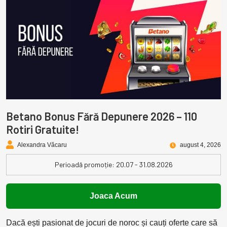
Betano Bonus Fără Depunere 2026 – 110
Rotiri Gratuite!
Alexandra Văcaru
august 4, 2026
Perioadă promoție: 20.07 - 31.08.2026
Joaca Acum
Dacă ești pasionat de jocuri de noroc și cauți oferte care să