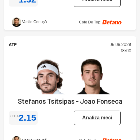
Vasile Cenușă
Cote De Top:
ATP
05.08.2026
18:00
Stefanos Tsitsipas - Joao Fonseca
2.15
COTA
Analiza meci