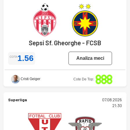
Sepsi Sf. Gheorghe - FCSB
1.56
COTA
Analiza meci
Cristi Geiger
Cote De Top:
Superliga
07.08.2026
21:30