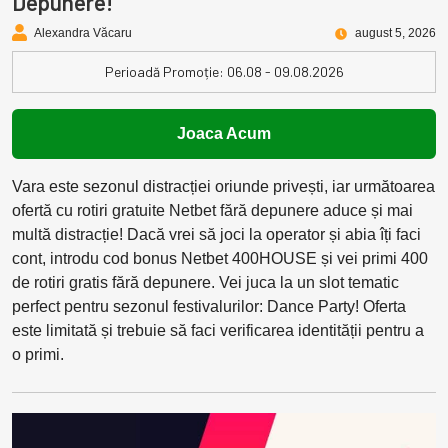
Depunere!
Alexandra Văcaru
august 5, 2026
Perioadă Promoție: 06.08 - 09.08.2026
Joaca Acum
Vara este sezonul distracției oriunde privești, iar următoarea
ofertă cu rotiri gratuite Netbet fără depunere aduce și mai
multă distracție! Dacă vrei să joci la operator și abia îți faci
cont, introdu cod bonus Netbet 400HOUSE și vei primi 400
de rotiri gratis fără depunere. Vei juca la un slot tematic
perfect pentru sezonul festivalurilor: Dance Party! Oferta
este limitată și trebuie să faci verificarea identității pentru a
o primi.