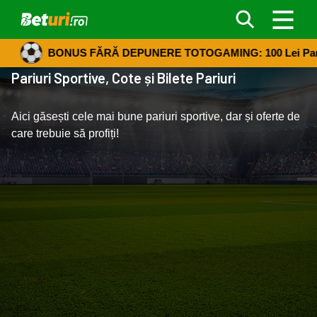
BONUS FĂRĂ DEPUNERE TOTOGAMING: 100 Lei Pariu Grat
BONUS FĂRĂ DEPUNERE TOTOGAMING: 100 Lei Pariu Grat
BONUS FĂRĂ DEPUNERE TOTOGAMING: 100 Lei Pariu Grat
BONUS FĂRĂ DEPUNERE TOTOGAMING: 100 Lei Pariu Grat
Pariuri Sportive, Cote și Bilete Pariuri
Aici găsești cele mai bune pariuri sportive, dar și oferte de
care trebuie să profiți!