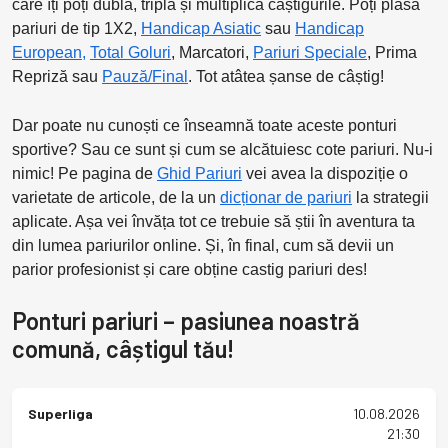
care îți poți dubla, tripla și multiplica câștigurile. Poți plasa
pariuri de tip 1X2,
Handicap Asiatic
sau
Handicap
European,
Total Goluri
, Marcatori,
Pariuri Speciale
, Prima
Repriză sau
Pauză/Final
. Tot atâtea șanse de câștig!
Dar poate nu cunoști ce înseamnă toate aceste ponturi
sportive? Sau ce sunt și cum se alcătuiesc cote pariuri. Nu-i
nimic! Pe pagina de
Ghid Pariuri
vei avea la dispoziție o
varietate de articole, de la un
dicționar de pariuri
la strategii
aplicate. Așa vei învăța tot ce trebuie să știi în aventura ta
din lumea pariurilor online. Și, în final, cum să devii un
parior profesionist și care obține castig pariuri des!
Ponturi pariuri – pasiunea noastră
comună, câștigul tău!
Superliga
10.08.2026
21:30