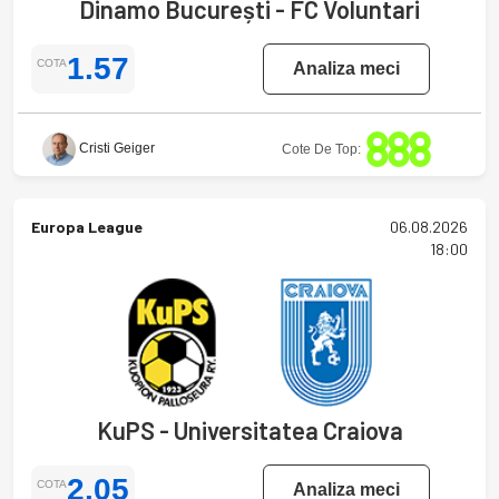
Dinamo București - FC Voluntari
1.57
COTA
Analiza meci
Cristi Geiger
Cote De Top:
Europa League
06.08.2026
18:00
KuPS - Universitatea Craiova
2.05
COTA
Analiza meci