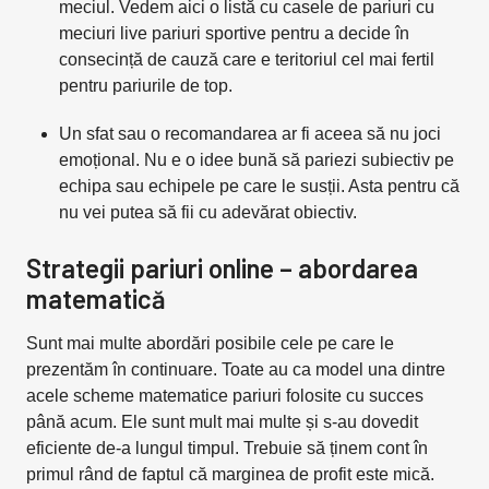
meciul. Vedem aici o listă cu casele de pariuri cu
meciuri live pariuri sportive pentru a decide în
consecință de cauză care e teritoriul cel mai fertil
pentru pariurile de top.
Un sfat sau o recomandarea ar fi aceea să nu joci
emoțional. Nu e o idee bună să pariezi subiectiv pe
echipa sau echipele pe care le susții. Asta pentru că
nu vei putea să fii cu adevărat obiectiv.
Strategii pariuri online – abordarea
matematică
Sunt mai multe abordări posibile cele pe care le
prezentăm în continuare. Toate au ca model una dintre
acele scheme matematice pariuri folosite cu succes
până acum. Ele sunt mult mai multe și s-au dovedit
eficiente de-a lungul timpul. Trebuie să ținem cont în
primul rând de faptul că marginea de profit este mică.