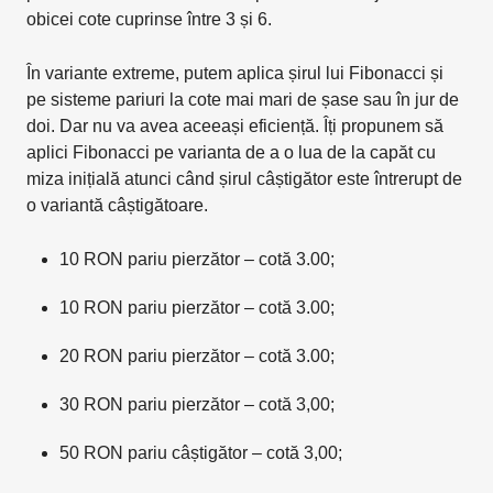
obicei cote cuprinse între 3 și 6.
În variante extreme, putem aplica șirul lui Fibonacci și
pe sisteme pariuri la cote mai mari de șase sau în jur de
doi. Dar nu va avea aceeași eficiență. Îți propunem să
aplici Fibonacci pe varianta de a o lua de la capăt cu
miza inițială atunci când șirul câștigător este întrerupt de
o variantă câștigătoare.
10 RON pariu pierzător – cotă 3.00;
10 RON pariu pierzător – cotă 3.00;
20 RON pariu pierzător – cotă 3.00;
30 RON pariu pierzător – cotă 3,00;
50 RON pariu câștigător – cotă 3,00;