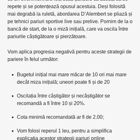
repete și se potențează opusul acestuia. Deși folosită
mai degrabă la ruletă, abordarea D’Alembert se pliază și
pe tehnici pariuri sportive live sau prelive. Pornim de la o
bancă de start, de la o miză inițială, care va oscila între
pariurile câștigătoare și pierzătoare.
Vom aplica progresia negativă pentru aceste strategii de
pariere în felul următor:
Bugetul inițial mai mare măcar de 10 ori mai mare
decât miza inițială; uneori poate fi și de 20
Oscilația între câștigător și necâștigător se
recomandă a fi între 10 și 20%.
Cota minimă recomandată ar fi de 2.00;
Vom folosi reperul 1 leu, pentru a simplifica
explicația acestor strategii pariuri online