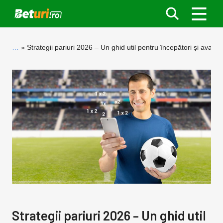
…
Strategii pariuri 2026 – Un ghid util pentru începători și avansa
Strategii pariuri 2026 – Un ghid util