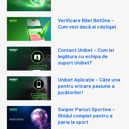
Verificare Bilet BetOne –
Cum vezi dacă ai câștigat
Contact Unibet – Cum iei
legătura cu echipa de
suport Unibet?
Unibet Aplicație – Câte una
pentru oricare pasiune a
jucătorilor!
Swiper Pariuri Sportive –
Ghidul complet pentru a
paria la sport