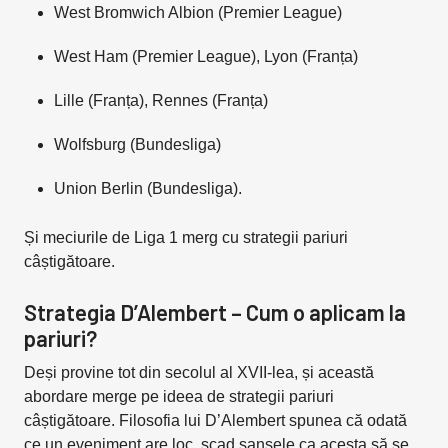
West Bromwich Albion (Premier League)
West Ham (Premier League), Lyon (Franța)
Lille (Franța), Rennes (Franța)
Wolfsburg (Bundesliga)
Union Berlin (Bundesliga).
Și meciurile de Liga 1 merg cu strategii pariuri
câștigătoare.
Strategia D’Alembert – Cum o aplicam la
pariuri?
Deși provine tot din secolul al XVII-lea, și această
abordare merge pe ideea de strategii pariuri
câștigătoare. Filosofia lui D’Alembert spunea că odată
ce un eveniment are loc, scad șansele ca acesta să se