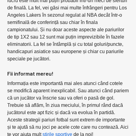
lucru este mult mai puțin probabil într-un meci de sferturi
de finală. La fel, vei găsi mai multe înfrângeri pentru Los
Angeles Lakers în sezonul regulat al NBA decât într-o
semifinală de conferință sau chiar în finala
campionatului. Și nu doar aceste aspecte ale pariurilor
de tip 1X2 sau 12 sunt mai puțin imprevizibile în fazele
eliminatorii. La fel se întâmplă și cu total goluri/puncte,
handicapuri asiatice sau europene și chiar cu pariurile
speciale pe jucători.
Fii informat mereu!
Informația este importantă mai ales atunci când cotele
se modifică aparent inexplicabil. Sau atunci când pariem
că un jucător va înscrie sau va oferi o pasă de gol.
Trebuie să aflăm, în ziua meciului, în primul rând dacă
jucătorul este apt fizic și dacă va evolua în partidă.
Aceste strategii pariuri fotbal sunt extrem de importante
și te ajută să nu joci pe acele cote care nu contează. Aici
te vor ajuta mult
știrile sportive
de la noi!