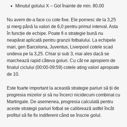
Minutul golului X – Gol înainte de min. 80.00
Nu avem de-a face cu cote fixe. Ele pornesc de la 3,25
și merg până la valori de 6,0 pentru primul interval. Asta
în funcție de echipe. Poate fi o strategie bună nu
neapărat aplicată pentru granzii fotbalului. La echipele
mari, gen Barcelona, Juventus, Liverpool cotele scad
undeva pe la 3,25. Chiar și sub 3, mai ales dacă se
marchează rapid câteva goluri. Cu cât ne apropiem de
finalul ciclului (00:00-09:59) cotele ating valori apropiate
de 10.
Este foarte important la această strategie pariuri să ții de
progresia mizelor și să nu încerci nicidecum combinat cu
Martingale. De asemenea, progresia calculată pentru
aceste strategii pariuri fotbal se calibrează astfel încât
profitul să fie fix indiferent când se înscrie golul.