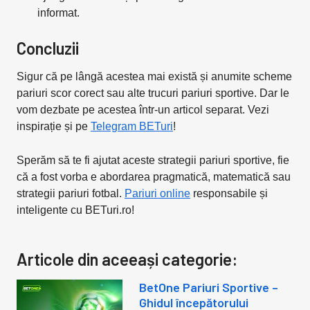
informat.
Concluzii
Sigur că pe lângă acestea mai există și anumite scheme
pariuri scor corect sau alte trucuri pariuri sportive. Dar le
vom dezbate pe acestea într-un articol separat. Vezi
inspirație și pe
Telegram BETuri
!
Sperăm să te fi ajutat aceste strategii pariuri sportive, fie
că a fost vorba e abordarea pragmatică, matematică sau
strategii pariuri fotbal.
Pariuri online
responsabile și
inteligente cu BETuri.ro!
Articole din aceeași categorie:
BetOne Pariuri Sportive –
Ghidul începătorului