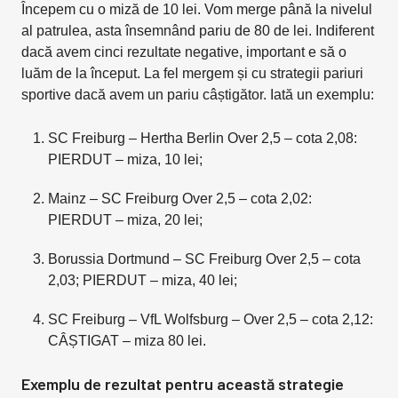
Începem cu o miză de 10 lei. Vom merge până la nivelul
al patrulea, asta însemnând pariu de 80 de lei. Indiferent
dacă avem cinci rezultate negative, important e să o
luăm de la început. La fel mergem și cu strategii pariuri
sportive dacă avem un pariu câștigător. Iată un exemplu:
SC Freiburg – Hertha Berlin Over 2,5 – cota 2,08:
PIERDUT – miza, 10 lei;
Mainz – SC Freiburg Over 2,5 – cota 2,02:
PIERDUT – miza, 20 lei;
Borussia Dortmund – SC Freiburg Over 2,5 – cota
2,03; PIERDUT – miza, 40 lei;
SC Freiburg – VfL Wolfsburg – Over 2,5 – cota 2,12:
CÂȘTIGAT – miza 80 lei.
Exemplu de rezultat pentru această strategie