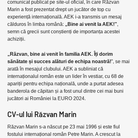
comunicat publicat pe site-ul oficial, în care Răzvan
Marin a fost prezentat drept un jucător de top cu
experiență internațională. AEK i-a transmis un mesaj
călduros în limba română:
„Bine ai venit la AEK!”
,
semn că grecii sunt conștienți de importanța acestei
achiziții.
„Răzvan, bine ai venit în familia AEK. Îți dorim
sănătate și succes alături de echipa noastră!
”, se mai
arată în mesajul clubului. AEK a subliniat că
internaționalul român este un lider în vestiar, cu 68 de
apariții pentru echipa națională, unde a purtat adesea
banderola de căpitan și a fost unul dintre cei mai buni
jucători ai României la EURO 2024.
CV-ul lui Răzvan Marin
Răzvan Marin s-a născut pe 23 mai 1996 și este fiul
fostului internațional român Petre Marin. A crescut la