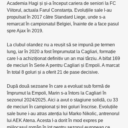
Academia Hagi și și-a început cariera de seniori la FC
Viitorul, actuala Farul Constanța. Evoluțiile sale l-au
propulsat în 2017 către Standard Liege, unde s-a
remarcat în campionatul Belgiei, înainte de a face pasul
spre Ajax în 2019.
La clubul olandez nu a reușit să se impună pe termen
lung, iar în 2020 a fost împrumutat la Cagliari, formație
care l-a achiziționat definitiv un an mai târziu. A bifat 169
de meciuri în Serie A pentru Cagliari și Empoli. A marcat
în total 8 goluri și a oferit 21 de pase decisive.
După două sezoane în care a evoluat sub formă de
împrumut la Empoli, Marin s-a întors la Cagliari în
sezonul 2024/2025. Aici a avut o stagiune solidă, cu 33
de meciuri în campionat și trei goluri înscrise. Evoluțiile
sale bune i-au atras atenția lui Marko Nikolic, antrenorul
lui AEK Atena. Acesta l-a dorit în mod expres pe
mijlocașul român în lot pentru sezonul european ce