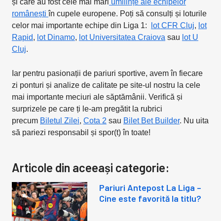
și care au fost cele mai mari
umilințe ale echipelor
românești
în cupele europene. Poți să consulți și loturile
celor mai importante echipe din Liga 1:
lot CFR Cluj
,
lot
Rapid
,
lot Dinamo
,
lot Universitatea Craiova
sau
lot U
Cluj
.
Iar pentru pasionații de pariuri sportive, avem în fiecare
zi ponturi și analize de calitate pe site-ul nostru la cele
mai importante meciuri ale săptămânii. Verifică și
surprizele pe care ți le-am pregătit la rubrici
precum
Biletul Zilei
,
Cota 2
sau
Bilet Bet Builder
. Nu uita
să pariezi responsabil și spor(t) în toate!
Articole din aceeași categorie:
Pariuri Antepost La Liga –
Cine este favorită la titlu?