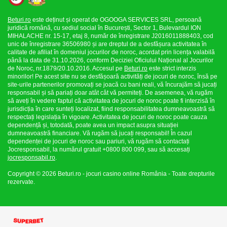
Beturi.ro
este deținut și operat de OGOOGA SERVICES SRL, persoană
juridică română, cu sediul social în București, Sector 1, Bulevardul ION
MIHALACHE nr. 15-17, etaj 8, număr de înregistrare J2016011888403, cod
unic de înregistrare 36506980 și are dreptul de a desfășura activitatea în
calitate de afiliat în domeniul jocurilor de noroc, acordat prin licența valabilă
până la data de 31.10.2026, conform Deciziei Oficiului Național al Jocurilor
de Noroc, nr.1879/20.10.2016. Accesul pe
Beturi.ro
este strict interzis
minorilor! Pe acest site nu se desfășoară activități de jocuri de noroc, însă pe
site-urile partenerilor promovați se joacă cu bani reali, vă încurajăm să jucați
responsabil și să pariați doar atât cât vă permiteți. De asemenea, vă rugăm
să aveți în vedere faptul că activitatea de jocuri de noroc poate fi interzisă în
jurisdicția în care sunteți localizat, fiind responsabilitatea dumneavoastră să
respectați legislația în vigoare. Activitatea de jocuri de noroc poate cauza
dependență și, totodată, poate avea un impact asupra situației
dumneavoastră financiare. Vă rugăm să jucați responsabil! În cazul
dependenței de jocuri de noroc sau pariuri, vă rugăm să contactați
Jocresponsabil, la numărul gratuit +0800 800 099, sau să accesați
jocresponsabil.ro
.
Copyright © 2026 Beturi.ro - jocuri casino online România - Toate drepturile
rezervate.