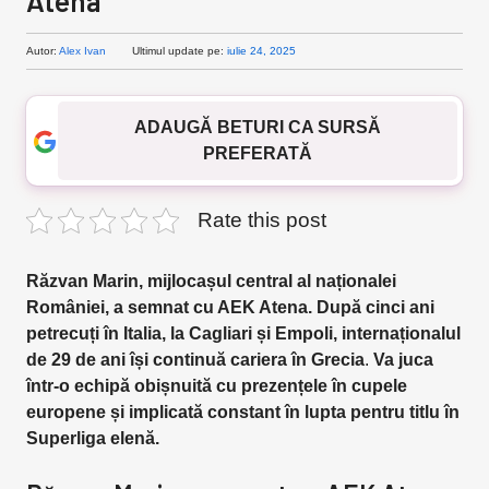
Atena
Autor:
Alex Ivan
Ultimul update pe:
iulie 24, 2025
ADAUGĂ BETURI CA SURSĂ
PREFERATĂ
Rate this post
Răzvan Marin, mijlocașul central al naționalei
României, a semnat cu AEK Atena. După cinci ani
petrecuți în Italia, la Cagliari și Empoli, internaționalul
de 29 de ani își continuă cariera în Grecia
.
Va juca
într-o echipă obișnuită cu prezențele în cupele
europene și implicată constant în lupta pentru titlu în
Superliga elenă.