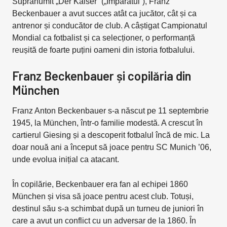
Supranumit „Der Kaiser” („Împăratul”), Franz
Beckenbauer a avut succes atât ca jucător, cât și ca
antrenor și conducător de club. A câștigat Campionatul
Mondial ca fotbalist și ca selecționer, o performanță
reușită de foarte puțini oameni din istoria fotbalului.
Franz Beckenbauer și copilăria din
München
Franz Anton Beckenbauer s-a născut pe 11 septembrie
1945, la München, într-o familie modestă. A crescut în
cartierul Giesing și a descoperit fotbalul încă de mic. La
doar nouă ani a început să joace pentru SC Munich ’06,
unde evolua inițial ca atacant.
În copilărie, Beckenbauer era fan al echipei 1860
München și visa să joace pentru acest club. Totuși,
destinul său s-a schimbat după un turneu de juniori în
care a avut un conflict cu un adversar de la 1860. În