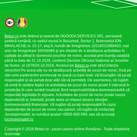
Beturi.ro
este deținut și operat de OGOOGA SERVICES SRL, persoană
juridică română, cu sediul social în București, Sector 1, Bulevardul ION
MIHALACHE nr. 15-17, etaj 8, număr de înregistrare J2016011888403, cod
unic de înregistrare 36506980 și are dreptul de a desfășura activitatea în
calitate de afiliat în domeniul jocurilor de noroc, acordat prin licența valabilă
până la data de 31.10.2026, conform Deciziei Oficiului Național al Jocurilor
de Noroc, nr.1879/20.10.2016. Accesul pe
Beturi.ro
este strict interzis
minorilor! Pe acest site nu se desfășoară activități de jocuri de noroc, însă pe
site-urile partenerilor promovați se joacă cu bani reali, vă încurajăm să jucați
responsabil și să pariați doar atât cât vă permiteți. De asemenea, vă rugăm
să aveți în vedere faptul că activitatea de jocuri de noroc poate fi interzisă în
jurisdicția în care sunteți localizat, fiind responsabilitatea dumneavoastră să
respectați legislația în vigoare. Activitatea de jocuri de noroc poate cauza
dependență și, totodată, poate avea un impact asupra situației
dumneavoastră financiare. Vă rugăm să jucați responsabil! În cazul
dependenței de jocuri de noroc sau pariuri, vă rugăm să contactați
Jocresponsabil, la numărul gratuit +0800 800 099, sau să accesați
jocresponsabil.ro
.
Copyright © 2026 Beturi.ro - jocuri casino online România - Toate drepturile
rezervate.