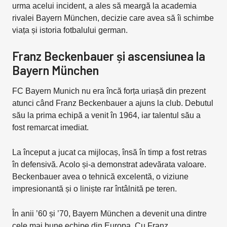
urma acelui incident, a ales să meargă la academia
rivalei Bayern München, decizie care avea să îi schimbe
viața și istoria fotbalului german.
Franz Beckenbauer și ascensiunea la
Bayern München
FC Bayern Munich nu era încă forța uriașă din prezent
atunci când Franz Beckenbauer a ajuns la club. Debutul
său la prima echipă a venit în 1964, iar talentul său a
fost remarcat imediat.
La început a jucat ca mijlocaș, însă în timp a fost retras
în defensivă. Acolo și-a demonstrat adevărata valoare.
Beckenbauer avea o tehnică excelentă, o viziune
impresionantă și o liniște rar întâlnită pe teren.
În anii ’60 și ’70, Bayern München a devenit una dintre
cele mai bune echipe din Europa. Cu Franz