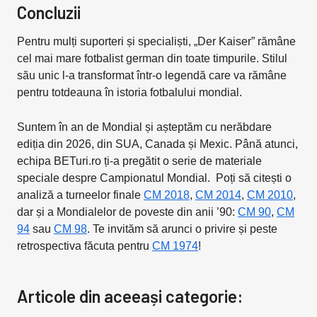
Concluzii
Pentru mulți suporteri și specialiști, „Der Kaiser” rămâne
cel mai mare fotbalist german din toate timpurile. Stilul
său unic l-a transformat într-o legendă care va rămâne
pentru totdeauna în istoria fotbalului mondial.
Suntem în an de Mondial și așteptăm cu nerăbdare
ediția din 2026, din SUA, Canada și Mexic. Până atunci,
echipa BETuri.ro ți-a pregătit o serie de materiale
speciale despre Campionatul Mondial. Poți să citești o
analiză a turneelor finale
CM 2018
,
CM 2014
,
CM 2010
,
dar și a Mondialelor de poveste din anii ’90:
CM 90
,
CM
94
sau
CM 98
. Te invităm să arunci o privire și peste
retrospectiva făcuta pentru
CM 1974
!
Articole din aceeași categorie: