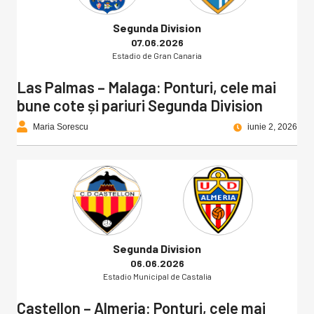
Segunda Division
07.06.2026
Estadio de Gran Canaria
Las Palmas – Malaga: Ponturi, cele mai
bune cote și pariuri Segunda Division
Maria Sorescu
iunie 2, 2026
Segunda Division
06.06.2026
Estadio Municipal de Castalia
Castellon – Almeria: Ponturi, cele mai