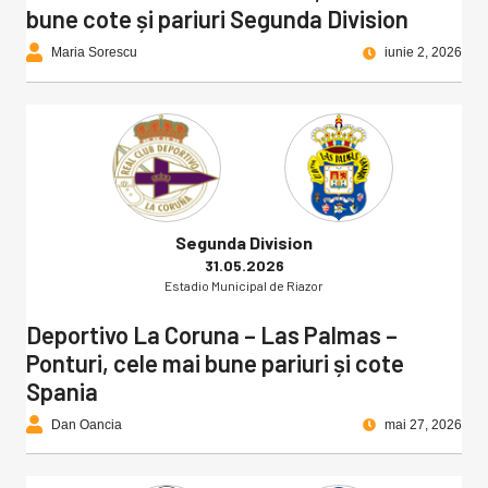
bune cote și pariuri Segunda Division
Maria Sorescu
iunie 2, 2026
Segunda Division
31.05.2026
Estadio Municipal de Riazor
Deportivo La Coruna – Las Palmas –
Ponturi, cele mai bune pariuri și cote
Spania
Dan Oancia
mai 27, 2026