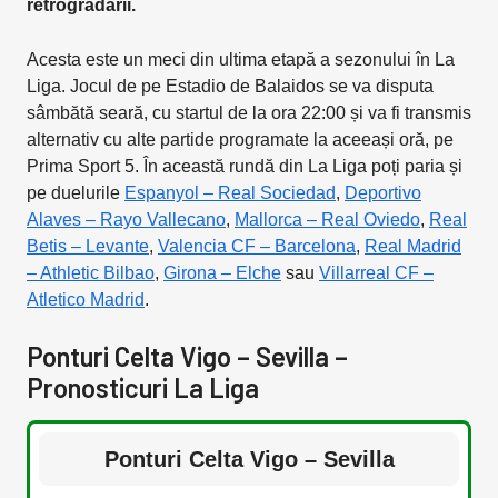
retrogradării.
Acesta este un meci din ultima etapă a sezonului în La
Liga. Jocul de pe Estadio de Balaidos se va disputa
sâmbătă seară, cu startul de la ora 22:00 și va fi transmis
alternativ cu alte partide programate la aceeași oră, pe
Prima Sport 5. În această rundă din La Liga poți paria și
pe duelurile
Espanyol – Real Sociedad
,
Deportivo
Alaves – Rayo Vallecano
,
Mallorca – Real Oviedo
,
Real
Betis – Levante
,
Valencia CF – Barcelona
,
Real Madrid
– Athletic Bilbao
,
Girona – Elche
sau
Villarreal CF –
Atletico Madrid
.
Ponturi Celta Vigo – Sevilla –
Pronosticuri La Liga
Ponturi Celta Vigo – Sevilla