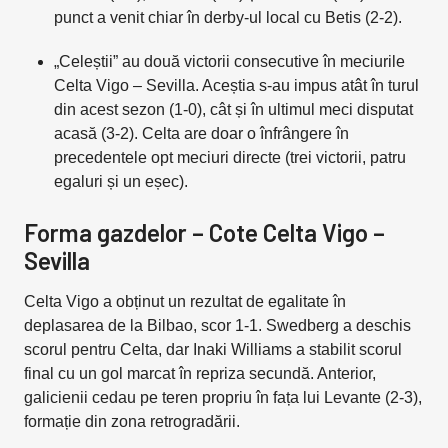
punct a venit chiar în derby-ul local cu Betis (2-2).
„Celeștii” au două victorii consecutive în meciurile
Celta Vigo – Sevilla. Aceștia s-au impus atât în turul
din acest sezon (1-0), cât și în ultimul meci disputat
acasă (3-2). Celta are doar o înfrângere în
precedentele opt meciuri directe (trei victorii, patru
egaluri și un eșec).
Forma gazdelor – Cote Celta Vigo –
Sevilla
Celta Vigo a obținut un rezultat de egalitate în
deplasarea de la Bilbao, scor 1-1. Swedberg a deschis
scorul pentru Celta, dar Inaki Williams a stabilit scorul
final cu un gol marcat în repriza secundă. Anterior,
galicienii cedau pe teren propriu în fața lui Levante (2-3),
formație din zona retrogradării.