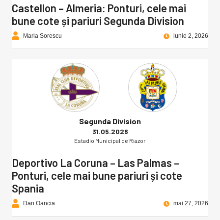
Castellon – Almeria: Ponturi, cele mai
bune cote și pariuri Segunda Division
Maria Sorescu
iunie 2, 2026
Segunda Division
31.05.2026
Estadio Municipal de Riazor
Deportivo La Coruna – Las Palmas –
Ponturi, cele mai bune pariuri și cote
Spania
Dan Oancia
mai 27, 2026