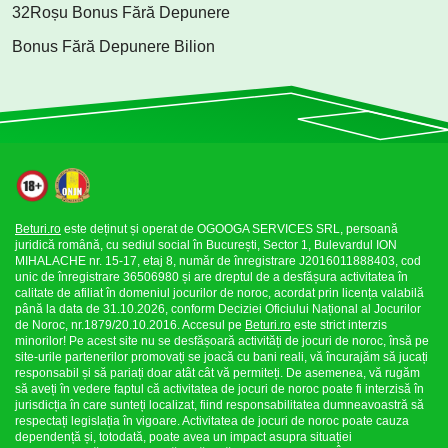
32Roșu Bonus Fără Depunere
Bonus Fără Depunere Bilion
Beturi.ro
este deținut și operat de OGOOGA SERVICES SRL, persoană
juridică română, cu sediul social în București, Sector 1, Bulevardul ION
MIHALACHE nr. 15-17, etaj 8, număr de înregistrare J2016011888403, cod
unic de înregistrare 36506980 și are dreptul de a desfășura activitatea în
calitate de afiliat în domeniul jocurilor de noroc, acordat prin licența valabilă
până la data de 31.10.2026, conform Deciziei Oficiului Național al Jocurilor
de Noroc, nr.1879/20.10.2016. Accesul pe
Beturi.ro
este strict interzis
minorilor! Pe acest site nu se desfășoară activități de jocuri de noroc, însă pe
site-urile partenerilor promovați se joacă cu bani reali, vă încurajăm să jucați
responsabil și să pariați doar atât cât vă permiteți. De asemenea, vă rugăm
să aveți în vedere faptul că activitatea de jocuri de noroc poate fi interzisă în
jurisdicția în care sunteți localizat, fiind responsabilitatea dumneavoastră să
respectați legislația în vigoare. Activitatea de jocuri de noroc poate cauza
dependență și, totodată, poate avea un impact asupra situației