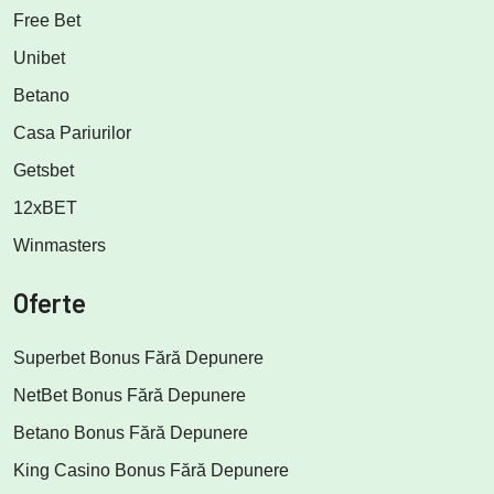
Free Bet
Unibet
Betano
Casa Pariurilor
Getsbet
12xBET
Winmasters
Oferte
Superbet Bonus Fără Depunere
NetBet Bonus Fără Depunere
Betano Bonus Fără Depunere
King Casino Bonus Fără Depunere