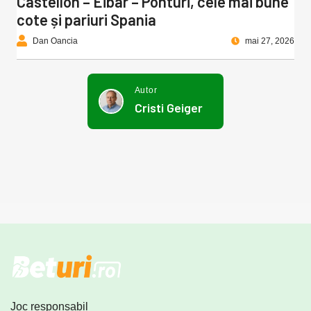
Castellon – Eibar – Ponturi, cele mai bune
cote și pariuri Spania
Dan Oancia
mai 27, 2026
Autor
Cristi Geiger
Joc responsabil