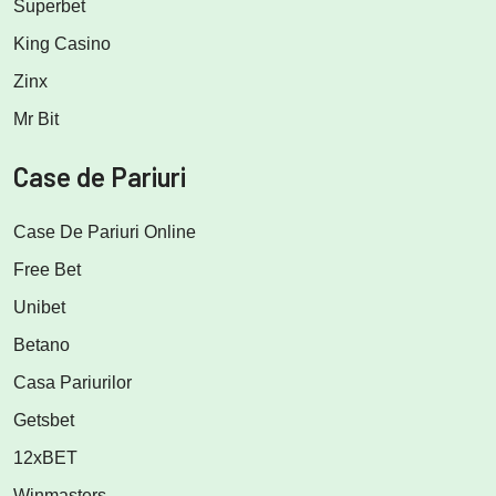
Superbet
King Casino
Zinx
Mr Bit
Case de Pariuri
Case De Pariuri Online
Free Bet
Unibet
Betano
Casa Pariurilor
Getsbet
12xBET
Winmasters