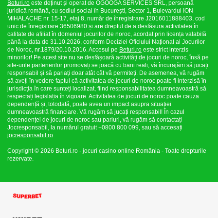
Beturi.ro
este deținut și operat de OGOOGA SERVICES SRL, persoană
juridică română, cu sediul social în București, Sector 1, Bulevardul ION
MIHALACHE nr. 15-17, etaj 8, număr de înregistrare J2016011888403, cod
unic de înregistrare 36506980 și are dreptul de a desfășura activitatea în
calitate de afiliat în domeniul jocurilor de noroc, acordat prin licența valabilă
până la data de 31.10.2026, conform Deciziei Oficiului Național al Jocurilor
de Noroc, nr.1879/20.10.2016. Accesul pe
Beturi.ro
este strict interzis
minorilor! Pe acest site nu se desfășoară activități de jocuri de noroc, însă pe
site-urile partenerilor promovați se joacă cu bani reali, vă încurajăm să jucați
responsabil și să pariați doar atât cât vă permiteți. De asemenea, vă rugăm
să aveți în vedere faptul că activitatea de jocuri de noroc poate fi interzisă în
jurisdicția în care sunteți localizat, fiind responsabilitatea dumneavoastră să
respectați legislația în vigoare. Activitatea de jocuri de noroc poate cauza
dependență și, totodată, poate avea un impact asupra situației
dumneavoastră financiare. Vă rugăm să jucați responsabil! În cazul
dependenței de jocuri de noroc sau pariuri, vă rugăm să contactați
Jocresponsabil, la numărul gratuit +0800 800 099, sau să accesați
jocresponsabil.ro
.
Copyright © 2026 Beturi.ro - jocuri casino online România - Toate drepturile
rezervate.