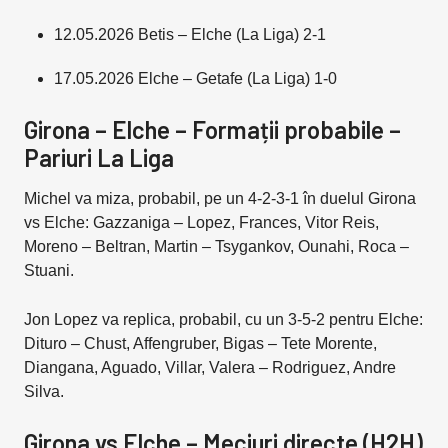
12.05.2026 Betis – Elche (La Liga) 2-1
17.05.2026 Elche – Getafe (La Liga) 1-0
Girona – Elche – Formații probabile –
Pariuri La Liga
Michel va miza, probabil, pe un 4-2-3-1 în duelul Girona
vs Elche: Gazzaniga – Lopez, Frances, Vitor Reis,
Moreno – Beltran, Martin – Tsygankov, Ounahi, Roca –
Stuani.
Jon Lopez va replica, probabil, cu un 3-5-2 pentru Elche:
Dituro – Chust, Affengruber, Bigas – Tete Morente,
Diangana, Aguado, Villar, Valera – Rodriguez, Andre
Silva.
Girona vs Elche – Meciuri directe (H2H)