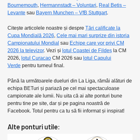
Bournemouth
,
Hermannstadt – Voluntari
,
Real Betis –
Levante
sau
Bayern Munchen – VfB Stuttgart
.
Citește articolele noastre și despre
Țări calificate la
Cupa Mondială 2026
,
Cele mai mari surprize din istoria
Campionatului Mondial
sau
Echipe care vor privi CM
2026 la televizor
. Vezi și
lotul Coastei de Fildeș
la CM
2026,
lotul Curacao
CM 2026 sau
lotul Capului
Verde
pentru turneul final.
Până la următoarele dueluri din La Liga, rămâi alături de
echipa BETuri și pariază pe cel mai spectaculoase
campionate ale lumii. Nu uita că ai alte ponturi bune
pentru tine pe site, dar și pe pagina noastră de
Facebook. Totul pentru ca tu să fii informat și inspirat!
Alte ponturi utile: