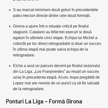
S-au marcat minimum două goluri în precedentele
patru meciuri directe dintre cele două formații.
Girona a ajuns într-o situație critică pe finalul
stagiunii. Catalanii au bifat trei eșecuri și două
egaluri în ultimele cinci etape. Echipa lui Michel a
coborât pe loc direct retrogradabil și doar un succes
în ultima etapă mai poate salva echipa de la
retrogradare.
Elche a avut un parcurs decent pe finalul sezonului
din La Liga. „Los Franjiverdes” au reușit un succes
uriaș în precedenta etapă. Acum, trupa pregătită de
Lopez mai are nevoie de un punct ca să fie salvată
de la retrogradare.
Ponturi La Liga – Formă Girona