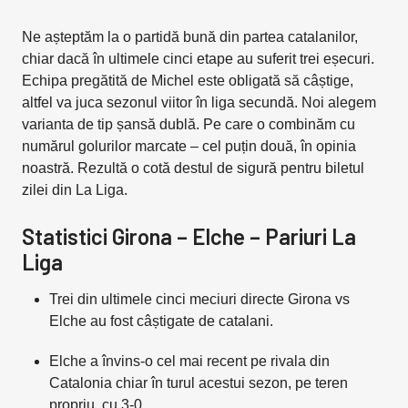
Ne așteptăm la o partidă bună din partea catalanilor,
chiar dacă în ultimele cinci etape au suferit trei eșecuri.
Echipa pregătită de Michel este obligată să câștige,
altfel va juca sezonul viitor în liga secundă. Noi alegem
varianta de tip șansă dublă. Pe care o combinăm cu
numărul golurilor marcate – cel puțin două, în opinia
noastră. Rezultă o cotă destul de sigură pentru biletul
zilei din La Liga.
Statistici Girona – Elche – Pariuri La
Liga
Trei din ultimele cinci meciuri directe Girona vs
Elche au fost câștigate de catalani.
Elche a învins-o cel mai recent pe rivala din
Catalonia chiar în turul acestui sezon, pe teren
propriu, cu 3-0.