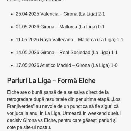
25.04.2025 Valencia – Girona (La Liga) 2-1
01.05.2026 Girona – Mallorca (La Liga) 0-1
11.05.2026 Rayo Vallecano – Mallorca (La Liga) 1-1
14.05.2026 Girona – Real Sociedad (La Liga) 1-1
17.05.2026 Atletico Madrid – Girona (La Liga) 1-0
Pariuri La Liga – Formă Elche
Elche are o bună șansă de a se salva direct de la
retrogradare după rezultatele din penultima etapă. „Los
Franjiverdes” au nevoie de un punct ca să fie siguri că
vor juca la anul în La Liga. Urmează în weekend duelul
decisiv Girona vs Elche, pentru care găsești pariuri și
cote pe site-ul nostru.