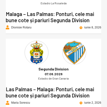
Estadio La Rosaleda
Malaga – Las Palmas: Ponturi, cele mai
bune cote și pariuri Segunda Division
Dionisie Rotaru
iunie 8, 2026
Segunda Division
07.06.2026
Estadio de Gran Canaria
Las Palmas – Malaga: Ponturi, cele mai
bune cote și pariuri Segunda Division
Maria Sorescu
iunie 2, 2026