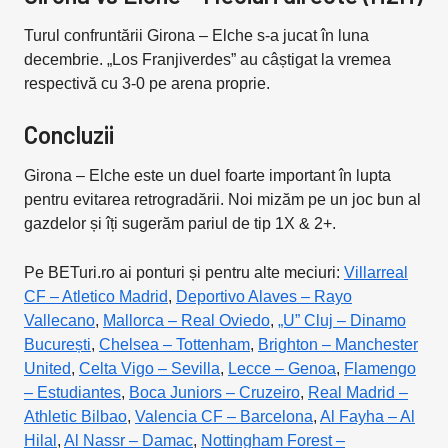
Turul confruntării Girona – Elche s-a jucat în luna
decembrie. „Los Franjiverdes” au câștigat la vremea
respectivă cu 3-0 pe arena proprie.
Concluzii
Girona – Elche este un duel foarte important în lupta
pentru evitarea retrogradării. Noi mizăm pe un joc bun al
gazdelor și îți sugerăm pariul de tip 1X & 2+.
Pe BETuri.ro ai ponturi și pentru alte meciuri:
Villarreal
CF – Atletico Madrid
,
Deportivo Alaves – Rayo
Vallecano
,
Mallorca – Real Oviedo
,
„U” Cluj – Dinamo
București
,
Chelsea – Tottenham
,
Brighton – Manchester
United
,
Celta Vigo – Sevilla
,
Lecce – Genoa
,
Flamengo
– Estudiantes
,
Boca Juniors – Cruzeiro
,
Real Madrid –
Athletic Bilbao
,
Valencia CF – Barcelona
,
Al Fayha – Al
Hilal
,
Al Nassr – Damac
,
Nottingham Forest –