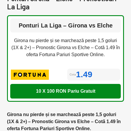
La Liga
Ponturi La Liga – Girona vs Elche
Girona nu pierde și se marchează peste 1,5 goluri
(1X & 2+) – Pronostic Girona vs Elche – Cotă 1.49 în
oferta Fortuna Pariuri Sportive Online.
1.49
Cota
10 X 100 RON Pariu Gratuit
Girona nu pierde și se marchează peste 1,5 goluri
(1X & 2+) – Pronostic Girona vs Elche – Cotă 1.49 în
oferta Fortuna Pariuri Sportive Online.