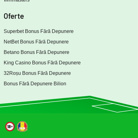
Oferte
Superbet Bonus Fără Depunere
NetBet Bonus Fără Depunere
Betano Bonus Fără Depunere
King Casino Bonus Fără Depunere
32Roșu Bonus Fără Depunere
Bonus Fără Depunere Bilion