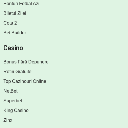
Ponturi Fotbal Azi
Biletul Zilei
Cota 2
Bet Builder
Casino
Bonus Fără Depunere
Rotiri Gratuite
Top Cazinouri Online
NetBet
Superbet
King Casino
Zinx