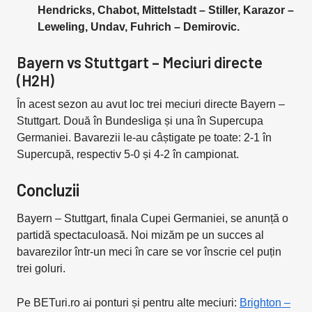
Hendricks, Chabot, Mittelstadt – Stiller, Karazor –
Leweling, Undav, Fuhrich – Demirovic.
Bayern vs Stuttgart – Meciuri directe
(H2H)
În acest sezon au avut loc trei meciuri directe Bayern –
Stuttgart. Două în Bundesliga și una în Supercupa
Germaniei. Bavarezii le-au câștigate pe toate: 2-1 în
Supercupă, respectiv 5-0 și 4-2 în campionat.
Concluzii
Bayern – Stuttgart, finala Cupei Germaniei, se anunță o
partidă spectaculoasă. Noi mizăm pe un succes al
bavarezilor într-un meci în care se vor înscrie cel puțin
trei goluri.
Pe BETuri.ro ai ponturi și pentru alte meciuri:
Brighton –