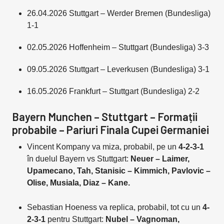
26.04.2026 Stuttgart – Werder Bremen (Bundesliga)
1-1
02.05.2026 Hoffenheim – Stuttgart (Bundesliga) 3-3
09.05.2026 Stuttgart – Leverkusen (Bundesliga) 3-1
16.05.2026 Frankfurt – Stuttgart (Bundesliga) 2-2
Bayern Munchen – Stuttgart – Formații
probabile – Pariuri Finala Cupei Germaniei
Vincent Kompany va miza, probabil, pe un
4-2-3-1
în duelul Bayern vs Stuttgart:
Neuer – Laimer,
Upamecano, Tah, Stanisic – Kimmich, Pavlovic –
Olise, Musiala, Diaz – Kane.
Sebastian Hoeness va replica, probabil, tot cu un
4-
2-3-1
pentru Stuttgart:
Nubel – Vagnoman,