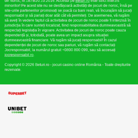
de Noroc, nr.1879/20.10.2016. Accesul pe
Beturi.ro
este strict interzis
minorilor! Pe acest site nu se desfășoară activități de jocuri de noroc, însă pe
site-urile partenerilor promovați se joacă cu bani reali, vă încurajăm să jucați
responsabil și să pariați doar atât cât vă permiteți. De asemenea, vă rugăm
să aveți în vedere faptul că activitatea de jocuri de noroc poate fi interzisă în
jurisdicția în care sunteți localizat, fiind responsabilitatea dumneavoastră să
respectați legislația în vigoare. Activitatea de jocuri de noroc poate cauza
dependență și, totodată, poate avea un impact asupra situației
dumneavoastră financiare. Vă rugăm să jucați responsabil! În cazul
dependenței de jocuri de noroc sau pariuri, vă rugăm să contactați
Jocresponsabil, la numărul gratuit +0800 800 099, sau să accesați
jocresponsabil.ro
.
Copyright © 2026 Beturi.ro - jocuri casino online România - Toate drepturile
rezervate.