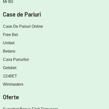
Mr Bit
Case de Pariuri
Case De Pariuri Online
Free Bet
Unibet
Betano
Casa Pariurilor
Getsbet
12xBET
Winmasters
Oferte