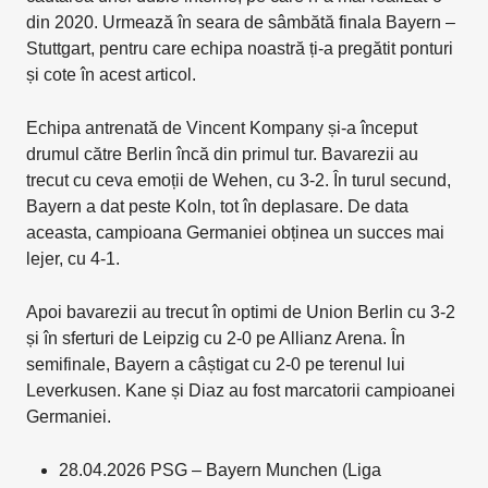
din 2020. Urmează în seara de sâmbătă finala Bayern –
Stuttgart, pentru care echipa noastră ți-a pregătit ponturi
și cote în acest articol.
Echipa antrenată de Vincent Kompany și-a început
drumul către Berlin încă din primul tur. Bavarezii au
trecut cu ceva emoții de Wehen, cu 3-2. În turul secund,
Bayern a dat peste Koln, tot în deplasare. De data
aceasta, campioana Germaniei obținea un succes mai
lejer, cu 4-1.
Apoi bavarezii au trecut în optimi de Union Berlin cu 3-2
și în sferturi de Leipzig cu 2-0 pe Allianz Arena. În
semifinale, Bayern a câștigat cu 2-0 pe terenul lui
Leverkusen. Kane și Diaz au fost marcatorii campioanei
Germaniei.
28.04.2026 PSG – Bayern Munchen (Liga