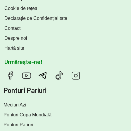
Cookie de rețea
Declarație de Confidențialitate
Contact
Despre noi
Hartă site
Urmărește-ne!
Ponturi Pariuri
Meciuri Azi
Ponturi Cupa Mondială
Ponturi Pariuri