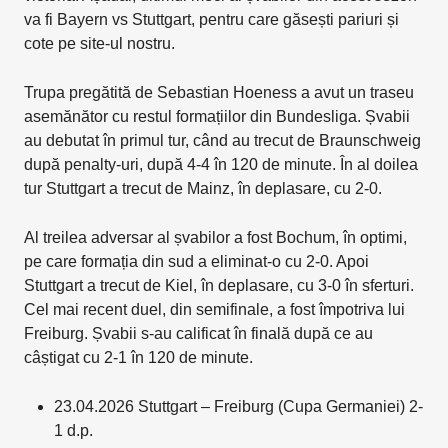
va fi Bayern vs Stuttgart, pentru care găsești pariuri și
cote pe site-ul nostru.
Trupa pregătită de Sebastian Hoeness a avut un traseu
asemănător cu restul formațiilor din Bundesliga. Șvabii
au debutat în primul tur, când au trecut de Braunschweig
după penalty-uri, după 4-4 în 120 de minute. În al doilea
tur Stuttgart a trecut de Mainz, în deplasare, cu 2-0.
Al treilea adversar al șvabilor a fost Bochum, în optimi,
pe care formația din sud a eliminat-o cu 2-0. Apoi
Stuttgart a trecut de Kiel, în deplasare, cu 3-0 în sferturi.
Cel mai recent duel, din semifinale, a fost împotriva lui
Freiburg. Șvabii s-au calificat în finală după ce au
câștigat cu 2-1 în 120 de minute.
23.04.2026 Stuttgart – Freiburg (Cupa Germaniei) 2-
1 d.p.