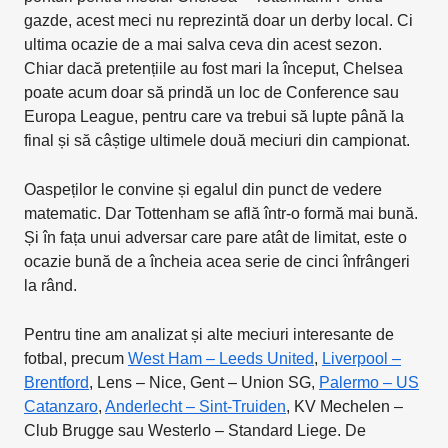
gazde, acest meci nu reprezintă doar un derby local. Ci
ultima ocazie de a mai salva ceva din acest sezon.
Chiar dacă pretențiile au fost mari la început, Chelsea
poate acum doar să prindă un loc de Conference sau
Europa League, pentru care va trebui să lupte până la
final și să câștige ultimele două meciuri din campionat.
Oaspeților le convine și egalul din punct de vedere
matematic. Dar Tottenham se află într-o formă mai bună.
Și în fața unui adversar care pare atât de limitat, este o
ocazie bună de a încheia acea serie de cinci înfrângeri
la rând.
Pentru tine am analizat și alte meciuri interesante de
fotbal, precum
West Ham – Leeds United
,
Liverpool –
Brentford
, Lens – Nice, Gent – Union SG,
Palermo – US
Catanzaro
,
Anderlecht – Sint-Truiden
, KV Mechelen –
Club Brugge sau Westerlo – Standard Liege. De