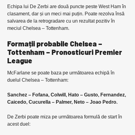
Echipa lui De Zerbi are două puncte peste West Ham în
clasament, dar și un meci mai puțin. Poate rezolva însă
salvarea de la retrogradare cu un rezultat pozitiv în
meciul Chelsea – Tottenham.
Formații probabile Chelsea –
Tottenham – Pronosticuri Premier
League
McFarlane se poate baza pe următoarea echipă în
duelul Chelsea – Tottenham:
Sanchez – Fofana, Colwill, Hato – Gusto, Fernandez,
Caicedo, Cucurella – Palmer, Neto – Joao Pedro.
De Zerbi poate miza pe următoarea formulă de start în
acest duel: