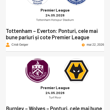
Premier League
24.05.2026
Tottenham Hotspur Stadium
Tottenham – Everton: Ponturi, cele mai
bune pariuri și cote Premier League
Cristi Geiger
mai 22, 2026
Premier League
24.05.2026
Turf Moor
Burnley – Wolves – Ponturi, cele mai bune