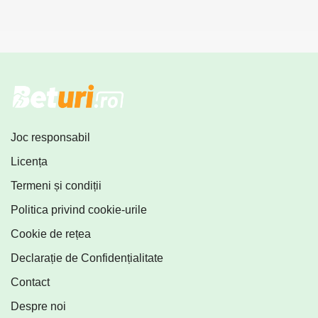
Joc responsabil
Licența
Termeni și condiții
Politica privind cookie-urile
Cookie de rețea
Declarație de Confidențialitate
Contact
Despre noi