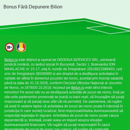
Bonus Fără Depunere Bilion
Beturi.ro
este deținut și operat de OGOOGA SERVICES SRL, persoană
juridică română, cu sediul social în București, Sector 1, Bulevardul ION
MIHALACHE nr. 15-17, etaj 8, număr de înregistrare J2016011888403, cod
unic de înregistrare 36506980 și are dreptul de a desfășura activitatea în
calitate de afiliat în domeniul jocurilor de noroc, acordat prin licența valabilă
până la data de 31.10.2026, conform Deciziei Oficiului Național al Jocurilor
de Noroc, nr.1879/20.10.2016. Accesul pe
Beturi.ro
este strict interzis
minorilor! Pe acest site nu se desfășoară activități de jocuri de noroc, însă pe
site-urile partenerilor promovați se joacă cu bani reali, vă încurajăm să jucați
responsabil și să pariați doar atât cât vă permiteți. De asemenea, vă rugăm
să aveți în vedere faptul că activitatea de jocuri de noroc poate fi interzisă în
jurisdicția în care sunteți localizat, fiind responsabilitatea dumneavoastră să
respectați legislația în vigoare. Activitatea de jocuri de noroc poate cauza
dependență și, totodată, poate avea un impact asupra situației
dumneavoastră financiare. Vă rugăm să jucați responsabil! În cazul
dependenței de jocuri de noroc sau pariuri, vă rugăm să contactați