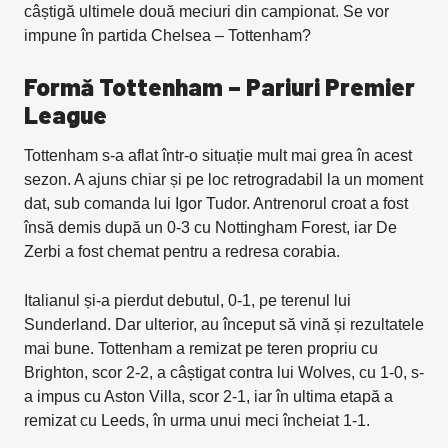
câștigă ultimele două meciuri din campionat. Se vor
impune în partida Chelsea – Tottenham?
Formă Tottenham – Pariuri Premier
League
Tottenham s-a aflat într-o situație mult mai grea în acest
sezon. A ajuns chiar și pe loc retrogradabil la un moment
dat, sub comanda lui Igor Tudor. Antrenorul croat a fost
însă demis după un 0-3 cu Nottingham Forest, iar De
Zerbi a fost chemat pentru a redresa corabia.
Italianul și-a pierdut debutul, 0-1, pe terenul lui
Sunderland. Dar ulterior, au început să vină și rezultatele
mai bune. Tottenham a remizat pe teren propriu cu
Brighton, scor 2-2, a câștigat contra lui Wolves, cu 1-0, s-
a impus cu Aston Villa, scor 2-1, iar în ultima etapă a
remizat cu Leeds, în urma unui meci încheiat 1-1.