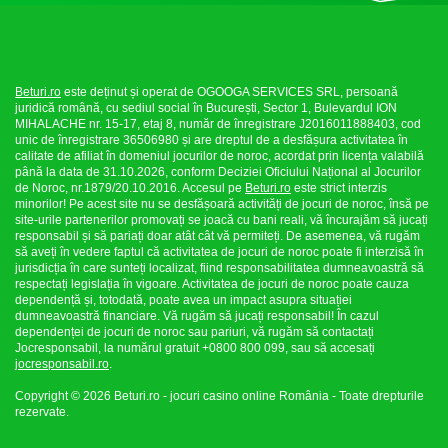
Beturi.ro
este deținut și operat de OGOOGA SERVICES SRL, persoană
juridică română, cu sediul social în București, Sector 1, Bulevardul ION
MIHALACHE nr. 15-17, etaj 8, număr de înregistrare J2016011888403, cod
unic de înregistrare 36506980 și are dreptul de a desfășura activitatea în
calitate de afiliat în domeniul jocurilor de noroc, acordat prin licența valabilă
până la data de 31.10.2026, conform Deciziei Oficiului Național al Jocurilor
de Noroc, nr.1879/20.10.2016. Accesul pe
Beturi.ro
este strict interzis
minorilor! Pe acest site nu se desfășoară activități de jocuri de noroc, însă pe
site-urile partenerilor promovați se joacă cu bani reali, vă încurajăm să jucați
responsabil și să pariați doar atât cât vă permiteți. De asemenea, vă rugăm
să aveți în vedere faptul că activitatea de jocuri de noroc poate fi interzisă în
jurisdicția în care sunteți localizat, fiind responsabilitatea dumneavoastră să
respectați legislația în vigoare. Activitatea de jocuri de noroc poate cauza
dependență și, totodată, poate avea un impact asupra situației
dumneavoastră financiare. Vă rugăm să jucați responsabil! În cazul
dependenței de jocuri de noroc sau pariuri, vă rugăm să contactați
Jocresponsabil, la numărul gratuit +0800 800 099, sau să accesați
jocresponsabil.ro
.
Copyright © 2026 Beturi.ro - jocuri casino online România - Toate drepturile
rezervate.