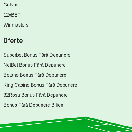
Getsbet
12xBET
Winmasters
Oferte
Superbet Bonus Fără Depunere
NetBet Bonus Fără Depunere
Betano Bonus Fără Depunere
King Casino Bonus Fără Depunere
32Roșu Bonus Fără Depunere
Bonus Fără Depunere Bilion