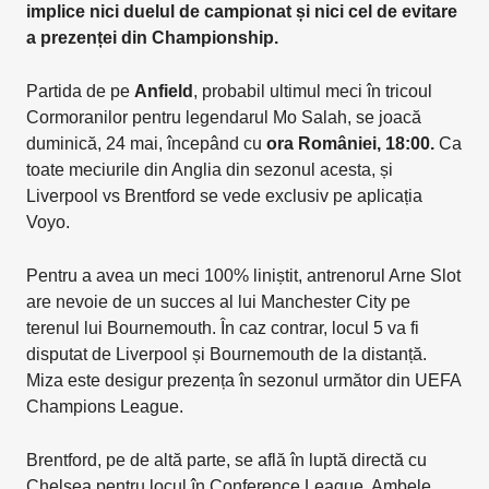
implice nici duelul de campionat și nici cel de evitare
a prezenței din Championship.
Partida de pe
Anfield
, probabil ultimul meci în tricoul
Cormoranilor pentru legendarul Mo Salah, se joacă
duminică, 24 mai, începând cu
ora României, 18:00.
Ca
toate meciurile din Anglia din sezonul acesta, și
Liverpool vs Brentford se vede exclusiv pe aplicația
Voyo.
Pentru a avea un meci 100% liniștit, antrenorul Arne Slot
are nevoie de un succes al lui Manchester City pe
terenul lui Bournemouth. În caz contrar, locul 5 va fi
disputat de Liverpool și Bournemouth de la distanță.
Miza este desigur prezența în sezonul următor din UEFA
Champions League.
Brentford, pe de altă parte, se află în luptă directă cu
Chelsea pentru locul în Conference League. Ambele