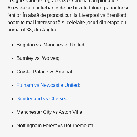
League. Cine retrogradează? Cine ia campionatul?
Acestea sunt întrebările de pe buzele tuturor pariorilor și
fanilor. În afară de pronosticuri la Liverpool vs Brentford,
poate te mai interesează și celelalte jocuri din etapa cu
numărul 38, din Anglia.
Brighton vs. Manchester United;
Burnley vs. Wolves;
Crystal Palace vs Arsenal;
Fulham vs Newcastle United
;
Sunderland vs Chelsea
;
Manchester City vs Aston Villa
Nottingham Forest vs Bournemouth;