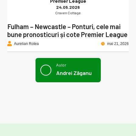
Premier League
24.05.2026
Craven Cottage
Fulham – Newcastle – Ponturi, cele mai
bune pronosticuri și cote Premier League
Aurelian Rotea
mai 21, 2026
Autor
Andrei Zăganu