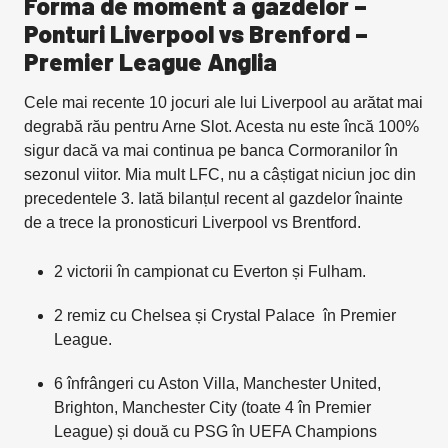
Forma de moment a gazdelor –
Ponturi Liverpool vs Brenford –
Premier League Anglia
Cele mai recente 10 jocuri ale lui Liverpool au arătat mai
degrabă rău pentru Arne Slot. Acesta nu este încă 100%
sigur dacă va mai continua pe banca Cormoranilor în
sezonul viitor. Mia mult LFC, nu a câștigat niciun joc din
precedentele 3. Iată bilanțul recent al gazdelor înainte
de a trece la pronosticuri Liverpool vs Brentford.
2 victorii în campionat cu Everton și Fulham.
2 remiz cu Chelsea și Crystal Palace în Premier
League.
6 înfrângeri cu Aston Villa, Manchester United,
Brighton, Manchester City (toate 4 în Premier
League) și două cu PSG în UEFA Champions