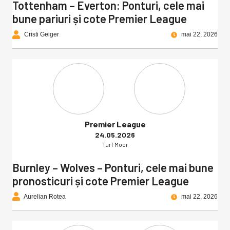
Tottenham – Everton: Ponturi, cele mai
bune pariuri și cote Premier League
Cristi Geiger
mai 22, 2026
Premier League
24.05.2026
Turf Moor
Burnley – Wolves – Ponturi, cele mai bune
pronosticuri și cote Premier League
Aurelian Rotea
mai 22, 2026