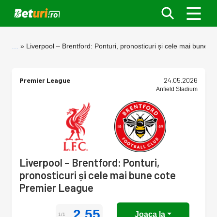
…
Liverpool – Brentford: Ponturi, pronosticuri și cele mai bune 
Premier League
24.05.2026
Anfield Stadium
Liverpool – Brentford: Ponturi,
pronosticuri și cele mai bune cote
Premier League
2.55
Joaca la
1/1