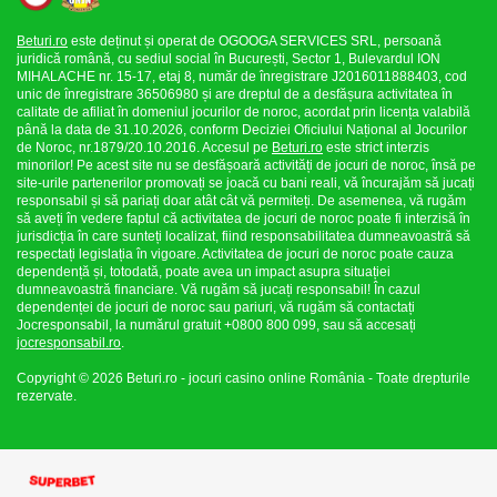
Beturi.ro
este deținut și operat de OGOOGA SERVICES SRL, persoană
juridică română, cu sediul social în București, Sector 1, Bulevardul ION
MIHALACHE nr. 15-17, etaj 8, număr de înregistrare J2016011888403, cod
unic de înregistrare 36506980 și are dreptul de a desfășura activitatea în
calitate de afiliat în domeniul jocurilor de noroc, acordat prin licența valabilă
până la data de 31.10.2026, conform Deciziei Oficiului Național al Jocurilor
de Noroc, nr.1879/20.10.2016. Accesul pe
Beturi.ro
este strict interzis
minorilor! Pe acest site nu se desfășoară activități de jocuri de noroc, însă pe
site-urile partenerilor promovați se joacă cu bani reali, vă încurajăm să jucați
responsabil și să pariați doar atât cât vă permiteți. De asemenea, vă rugăm
să aveți în vedere faptul că activitatea de jocuri de noroc poate fi interzisă în
jurisdicția în care sunteți localizat, fiind responsabilitatea dumneavoastră să
respectați legislația în vigoare. Activitatea de jocuri de noroc poate cauza
dependență și, totodată, poate avea un impact asupra situației
dumneavoastră financiare. Vă rugăm să jucați responsabil! În cazul
dependenței de jocuri de noroc sau pariuri, vă rugăm să contactați
Jocresponsabil, la numărul gratuit +0800 800 099, sau să accesați
jocresponsabil.ro
.
Copyright © 2026 Beturi.ro - jocuri casino online România - Toate drepturile
rezervate.