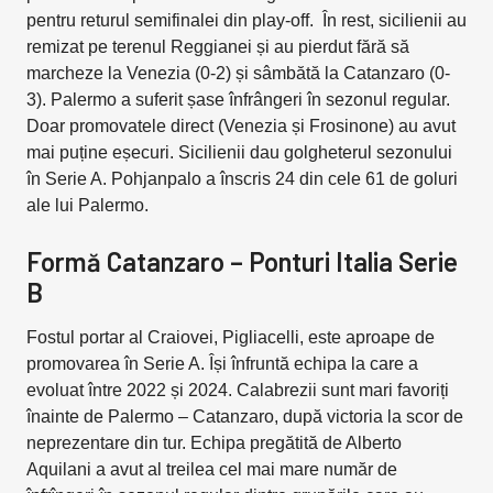
pentru returul semifinalei din play-off. În rest, sicilienii au
remizat pe terenul Reggianei și au pierdut fără să
marcheze la Venezia (0-2) și sâmbătă la Catanzaro (0-
3). Palermo a suferit șase înfrângeri în sezonul regular.
Doar promovatele direct (Venezia și Frosinone) au avut
mai puține eșecuri. Sicilienii dau golgheterul sezonului
în Serie A. Pohjanpalo a înscris 24 din cele 61 de goluri
ale lui Palermo.
Formă Catanzaro – Ponturi Italia Serie
B
Fostul portar al Craiovei, Pigliacelli, este aproape de
promovarea în Serie A. Își înfruntă echipa la care a
evoluat între 2022 și 2024. Calabrezii sunt mari favoriți
înainte de Palermo – Catanzaro, după victoria la scor de
neprezentare din tur. Echipa pregătită de Alberto
Aquilani a avut al treilea cel mai mare număr de