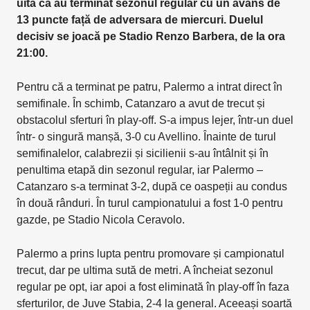
uită că au terminat sezonul regular cu un avans de
13 puncte față de adversara de miercuri. Duelul
decisiv se joacă pe Stadio Renzo Barbera, de la ora
21:00.
Pentru că a terminat pe patru, Palermo a intrat direct în
semifinale. În schimb, Catanzaro a avut de trecut și
obstacolul sferturi în play-off. S-a impus lejer, într-un duel
într- o singură manșă, 3-0 cu Avellino. Înainte de turul
semifinalelor, calabrezii și sicilienii s-au întâlnit și în
penultima etapă din sezonul regular, iar Palermo –
Catanzaro s-a terminat 3-2, după ce oaspeții au condus
în două rânduri. În turul campionatului a fost 1-0 pentru
gazde, pe Stadio Nicola Ceravolo.
Palermo a prins lupta pentru promovare și campionatul
trecut, dar pe ultima sută de metri. A încheiat sezonul
regular pe opt, iar apoi a fost eliminată în play-off în faza
sferturilor, de Juve Stabia, 2-4 la general. Aceeași soartă