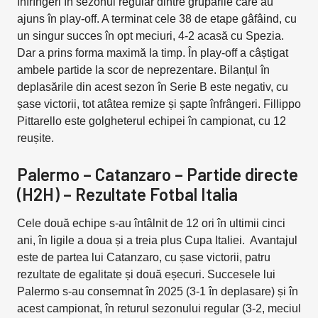
înfrîngeri în sezonul regular dintre grupările care au
ajuns în play-off. A terminat cele 38 de etape gâfâind, cu
un singur succes în opt meciuri, 4-2 acasă cu Spezia.
Dar a prins forma maximă la timp. În play-off a câștigat
ambele partide la scor de neprezentare. Bilanțul în
deplasările din acest sezon în Serie B este negativ, cu
șase victorii, tot atâtea remize și șapte înfrângeri. Fillippo
Pittarello este golgheterul echipei în campionat, cu 12
reușite.
Palermo – Catanzaro – Partide directe
(H2H) – Rezultate Fotbal Italia
Cele două echipe s-au întâlnit de 12 ori în ultimii cinci
ani, în ligile a doua și a treia plus Cupa Italiei. Avantajul
este de partea lui Catanzaro, cu șase victorii, patru
rezultate de egalitate și două eșecuri. Succesele lui
Palermo s-au consemnat în 2025 (3-1 în deplasare) și în
acest campionat, în returul sezonului regular (3-2, meciul