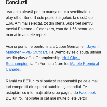
Concluzii
Varianta aleasă pentru manșa retur a semifinalei din
play-off-ul Serie B este peste 2,5 goluri, la o cotă de
1.66. Am mai selectat, tot din oferta Superbet pentru
meciul Palermo – Catanzaro, cota de 1.56 pentru gol
marcat în ambele reprize.
Vezi și ponturile pentru finala Cupei Germaniei,
Bayern
Munchen – VfB Stuttgart
. Pe Wembley se dispută ultimul
act din play-off-ul Championship,
Hull City –
Southampton
, iar în Formula 1 are loc
Marele Premiu al
Canadei
.
Rămâi cu BETuri.ro și pariază responsabil pe cele mai
tari competiții din sportul autohton și mondial. Te
așteptăm cu informații utile și pe pagina de
Facebook
BETuri.ro. Inspirație și cât mai multe bilete verzi!