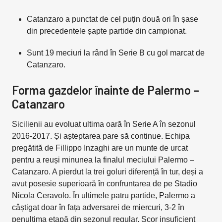
Catanzaro a punctat de cel puțin două ori în șase
din precedentele șapte partide din campionat.
Sunt 19 meciuri la rând în Serie B cu gol marcat de
Catanzaro.
Forma gazdelor înainte de Palermo –
Catanzaro
Sicilienii au evoluat ultima oară în Serie A în sezonul
2016-2017. Și așteptarea pare să continue. Echipa
pregătită de Fillippo Inzaghi are un munte de urcat
pentru a reuși minunea la finalul meciului Palermo –
Catanzaro. A pierdut la trei goluri diferență în tur, deși a
avut posesie superioară în confruntarea de pe Stadio
Nicola Ceravolo. În ultimele patru partide, Palermo a
câștigat doar în fața adversarei de miercuri, 3-2 în
penultima etapă din sezonul regular. Scor insuficient