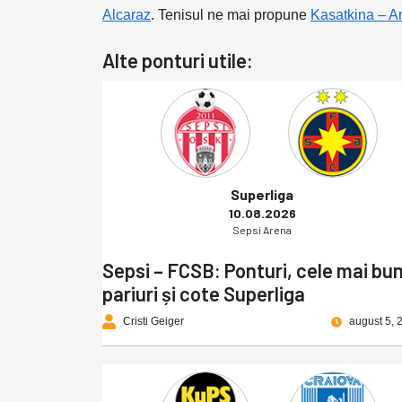
Alcaraz
. Tenisul ne mai propune
Kasatkina – A
Alte ponturi utile:
Superliga
10.08.2026
Sepsi Arena
Sepsi – FCSB: Ponturi, cele mai bu
pariuri și cote Superliga
Cristi Geiger
august 5, 