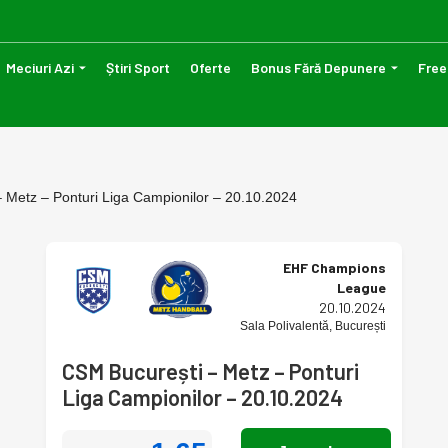
Meciuri Azi
Știri Sport
Oferte
Bonus Fără Depunere
Free
 Metz – Ponturi Liga Campionilor – 20.10.2024
EHF Champions
League
20.10.2024
Sala Polivalentă, București
CSM București – Metz – Ponturi
Liga Campionilor – 20.10.2024