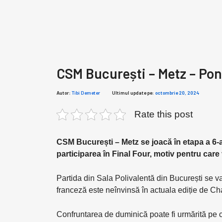
CSM București – Metz – Pon
Autor:
Tibi Demeter
Ultimul update pe:
octombrie 20, 2024
Rate this post
CSM București – Metz se joacă în etapa a 6-a
participarea în Final Four, motiv pentru care v
Partida din Sala Polivalentă din București se 
franceză este neînvinsă în actuala ediție de C
Confruntarea de duminică poate fi urmărită pe c