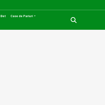
 Bet
Case de Pariuri