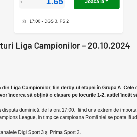
1.65
Joaca la
1
17:00 - DGS 3, PS 2
turi Liga Campionilor – 20.10.2024
 din Liga Campionilor, fiin derby-ul etapei în Grupa A. Cele
or încerca să obțină o clasare pe locurile 1-2, astfel încât să
va disputa duminică, de la ora 17:00, fiind una extrem de impor
hampions League, în timp ce campioana României se poate lăuda ș
analele Digi Sport 3 și Prima Sport 2.