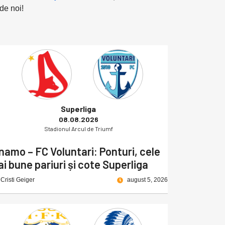
 de noi!
Superliga
08.08.2026
Stadionul Arcul de Triumf
namo – FC Voluntari: Ponturi, cele
i bune pariuri și cote Superliga
Cristi Geiger
august 5, 2026