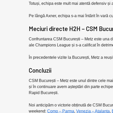
Totuși, echipa este mult mai atentă defensiv și a
Pe lângă Axner, echipa s-a mai întărit în vară
Meciuri directe H2H – CSM Bucur
Confruntarea CSM București – Metz este una deja
ale Champions League și s-a calificat în detrim
În precedentele vizite la București, Metz a reuși
Concluzii
CSM București – Metz este unul dintre cele mai 
și în continuare avem așteptări din parte echip
Rapid București.
Noi anticipăm o victorie obținută de CSM Bucure
weekend:
Como – Parma
,
Venezia – Atalanta
,