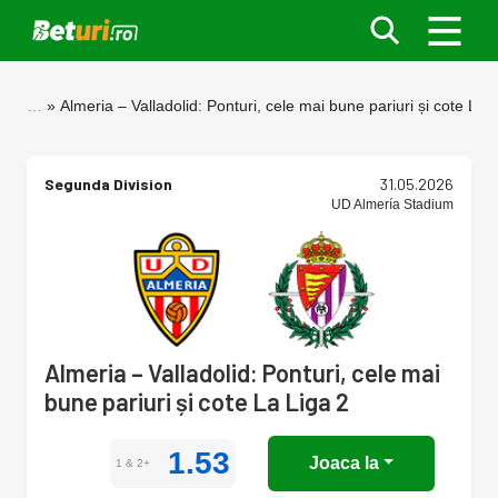
…
Almeria – Valladolid: Ponturi, cele mai bune pariuri și cote La 
Segunda Division
31.05.2026
UD Almería Stadium
Almeria – Valladolid: Ponturi, cele mai
bune pariuri și cote La Liga 2
1.53
Joaca la
1 & 2+