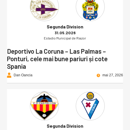
Segunda Division
31.05.2026
Estadio Municipal de Riazor
Deportivo La Coruna – Las Palmas –
Ponturi, cele mai bune pariuri și cote
Spania
Dan Oancia
mai 27, 2026
Segunda Division