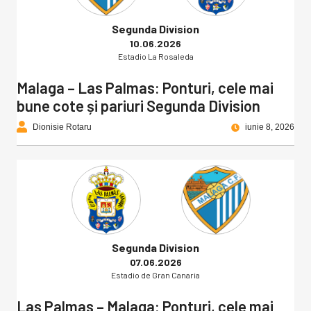
Segunda Division
10.06.2026
Estadio La Rosaleda
Malaga – Las Palmas: Ponturi, cele mai
bune cote și pariuri Segunda Division
Dionisie Rotaru
iunie 8, 2026
Segunda Division
07.06.2026
Estadio de Gran Canaria
Las Palmas – Malaga: Ponturi, cele mai