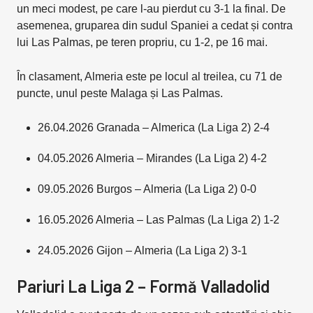
un meci modest, pe care l-au pierdut cu 3-1 la final. De
asemenea, gruparea din sudul Spaniei a cedat și contra
lui Las Palmas, pe teren propriu, cu 1-2, pe 16 mai.
În clasament, Almeria este pe locul al treilea, cu 71 de
puncte, unul peste Malaga și Las Palmas.
26.04.2026 Granada – Almerica (La Liga 2) 2-4
04.05.2026 Almeria – Mirandes (La Liga 2) 4-2
09.05.2026 Burgos – Almeria (La Liga 2) 0-0
16.05.2026 Almeria – Las Palmas (La Liga 2) 1-2
24.05.2026 Gijon – Almeria (La Liga 2) 3-1
Pariuri La Liga 2 – Formă Valladolid