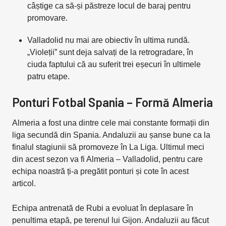
câștige ca să-și păstreze locul de baraj pentru
promovare.
Valladolid nu mai are obiectiv în ultima rundă.
„Violeții” sunt deja salvați de la retrogradare, în
ciuda faptului că au suferit trei eșecuri în ultimele
patru etape.
Ponturi Fotbal Spania – Formă Almeria
Almeria a fost una dintre cele mai constante formații din
liga secundă din Spania. Andaluzii au șanse bune ca la
finalul stagiunii să promoveze în La Liga. Ultimul meci
din acest sezon va fi Almeria – Valladolid, pentru care
echipa noastră ți-a pregătit ponturi și cote în acest
articol.
Echipa antrenată de Rubi a evoluat în deplasare în
penultima etapă, pe terenul lui Gijon. Andaluzii au făcut