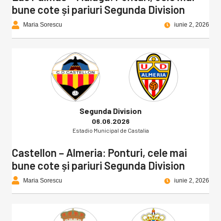
bune cote și pariuri Segunda Division
Maria Sorescu
iunie 2, 2026
Segunda Division
06.06.2026
Estadio Municipal de Castalia
Castellon – Almeria: Ponturi, cele mai
bune cote și pariuri Segunda Division
Maria Sorescu
iunie 2, 2026