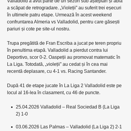
Valladolid a avut parte de un sezon sub așteptări și abia
a scăpat de retrogradare. „Violeții” au suferit trei eșecuri
în ultimele patru etape. Urmează în acest weekend
confruntarea Almeria vs Valladolid, pentru care găsești
pariuri și cote pe site-ul nostru.
Trupa pregătită de Fran Escriba a jucat pe teren propriu
în penultima etapă. Valladolid a pierdut contra lui
Deportivo, scor 0-2. Oaspeții au promovat matematic în
La Liga. Totodată, „violeții” au cedat și în cea mai
recentă deplasare, cu 4-1 vs. Racing Santander.
După 41 de etape jucate în La Liga 2 Valladolid este pe
locul al 16-lea în clasament, cu 46 de puncte.
25.04.2026 Valladolid – Real Sociedad B (La Liga
2) 1-0
03.06.2026 Las Palmas – Valladolid (La Liga 2) 2-1