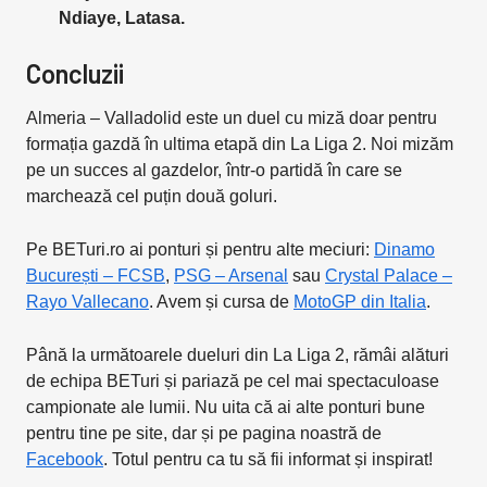
Ndiaye, Latasa.
Concluzii
Almeria – Valladolid este un duel cu miză doar pentru
formația gazdă în ultima etapă din La Liga 2. Noi mizăm
pe un succes al gazdelor, într-o partidă în care se
marchează cel puțin două goluri.
Pe BETuri.ro ai ponturi și pentru alte meciuri:
Dinamo
București – FCSB
,
PSG – Arsenal
sau
Crystal Palace –
Rayo Vallecano
. Avem și cursa de
MotoGP din Italia
.
Până la următoarele dueluri din La Liga 2, rămâi alături
de echipa BETuri și pariază pe cel mai spectaculoase
campionate ale lumii. Nu uita că ai alte ponturi bune
pentru tine pe site, dar și pe pagina noastră de
Facebook
. Totul pentru ca tu să fii informat și inspirat!