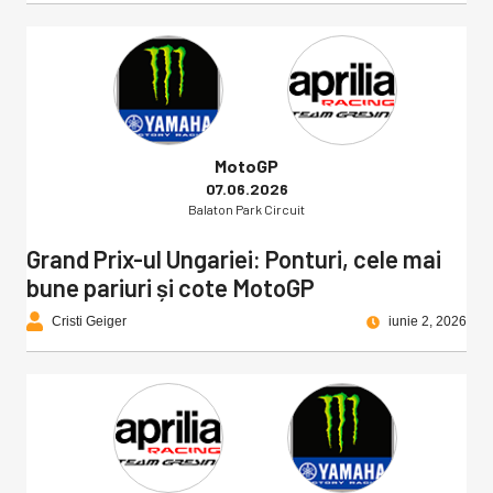
MotoGP
07.06.2026
Balaton Park Circuit
Grand Prix-ul Ungariei: Ponturi, cele mai
bune pariuri și cote MotoGP
Cristi Geiger
iunie 2, 2026