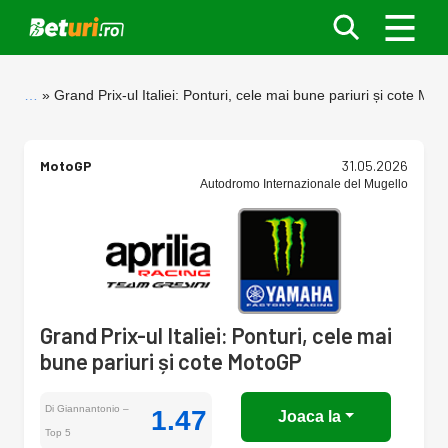
…
Grand Prix-ul Italiei: Ponturi, cele mai bune pariuri și cote Mo
MotoGP
31.05.2026
Autodromo Internazionale del Mugello
Grand Prix-ul Italiei: Ponturi, cele mai
bune pariuri și cote MotoGP
Di Giannantonio –
1.47
Joaca la
Top 5