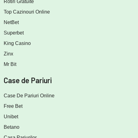
Rotiri Gratuite
Top Cazinouri Online
NetBet
Superbet
King Casino
Zinx
Mr Bit
Case de Pariuri
Case De Pariuri Online
Free Bet
Unibet
Betano
Casa Pariurilor