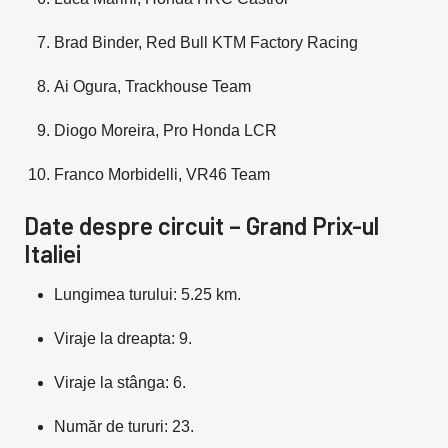
Brad Binder, Red Bull KTM Factory Racing
Ai Ogura, Trackhouse Team
Diogo Moreira, Pro Honda LCR
Franco Morbidelli, VR46 Team
Date despre circuit – Grand Prix-ul
Italiei
Lungimea turului: 5.25 km.
Viraje la dreapta: 9.
Viraje la stânga: 6.
Număr de tururi: 23.