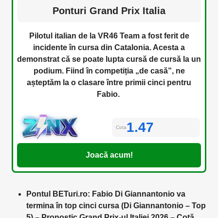
Ponturi Grand Prix Italia
Pilotul italian de la VR46 Team a fost ferit de
incidente în cursa din Catalonia. Acesta a
demonstrat că se poate lupta cursă de cursă la un
podium. Fiind în competiția „de casă”, ne
așteptăm la o clasare între primii cinci pentru
Fabio.
1.47
Cota
Joacă acum!
Pontul BETuri.ro: Fabio Di Giannantonio va
termina în top cinci cursa (Di Giannantonio – Top
5) – Pronostic Grand Prix-ul Italiei 2026 – Cotă