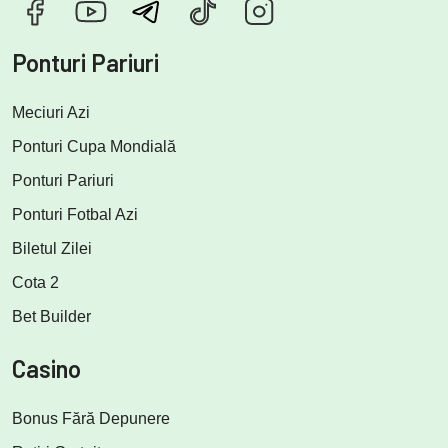
Ponturi Pariuri
Meciuri Azi
Ponturi Cupa Mondială
Ponturi Pariuri
Ponturi Fotbal Azi
Biletul Zilei
Cota 2
Bet Builder
Casino
Bonus Fără Depunere