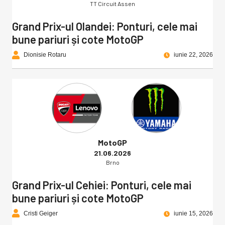
TT Circuit Assen
Grand Prix-ul Olandei: Ponturi, cele mai
bune pariuri și cote MotoGP
Dionisie Rotaru
iunie 22, 2026
MotoGP
21.06.2026
Brno
Grand Prix-ul Cehiei: Ponturi, cele mai
bune pariuri și cote MotoGP
Cristi Geiger
iunie 15, 2026