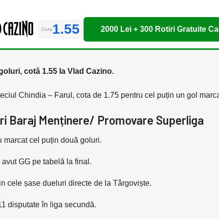
1.55
2000 Lei + 300 Rotiri Gratuite C
Cota
oluri, cotă 1.55 la Vlad Cazino.
eciul Chindia – Farul, cota de 1.75 pentru cel puțin un gol marca
riuri Baraj Menținere/ Promovare Superliga
u marcat cel puțin două goluri.
 avut GG pe tabelă la final.
in cele șase dueluri directe de la Târgoviște.
11 disputate în liga secundă.