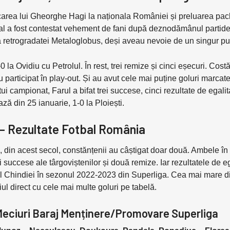
area lui Gheorghe Hagi la naționala României și preluarea pache
nal a fost contestat vehement de fani după deznodămânul partidei
ața retrogradatei Metaloglobus, deși aveau nevoie de un singur pu
 la Ovidiu cu Petrolul. În rest, trei remize și cinci eșecuri. Costă
 participat în play-out. Și au avut cele mai puține goluri marcate
 campionat, Farul a bifat trei succese, cinci rezultate de egalita
ază din 25 ianuarie, 1-0 la Ploiești.
e – Rezultate Fotbal România
e, din acest secol, constănțenii au câștigat doar două. Ambele în
nci succese ale târgoviștenilor și două remize. Iar rezultatele de
ul Chindiei în sezonul 2022-2023 din Superliga. Cea mai mare dif
iul direct cu cele mai multe goluri pe tabelă.
 Meciuri Baraj Menținere/Promovare Superliga