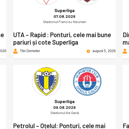
Superliga
07.08.2026
Stadionul Francisc Neuman
ne
UTA – Rapid : Ponturi, cele mai bune
Di
pariuri și cote Superliga
ma
2026
Tibi Demeter
august 5, 2026
Superliga
09.08.2026
Stadionul Ilie Oană
Petrolul – Oțelul: Ponturi, cele mai
Fa