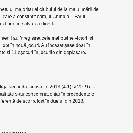
tului majoritar al clubului de la malul mării de
 care a consfințit barajul Chindia – Farul.
nct pentru salvarea directă.
nțenii au înregistrat cele mai puține victorii și
, opt în nouă jocuri. Au încasat șase doar în
te și 11 eșecuri în jocurile din deplasare.
 liga secundă, acasă, în 2013 (4-1) și 2019 (1-
 egalitate s-au consemnat chiar în precedentele
erență de scor a fost în duelul din 2018,