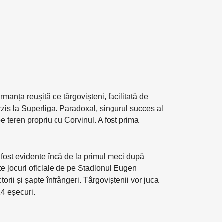
manța reușită de târgovișteni, facilitată de
erzis la Superliga. Paradoxal, singurul succes al
pe teren propriu cu Corvinul. A fost prima
u fost evidente încă de la primul meci după
pte jocuri oficiale de pe Stadionul Eugen
orii și șapte înfrângeri. Târgoviștenii vor juca
14 eșecuri.