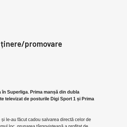
enținere/promovare
a în Superliga. Prima manșă din dubla
 televizat de posturile Digi Sport 1 și Prima
și le-au făcut cadou salvarea directă celor de
timul loc, gruparea târgovișteană a profitat de