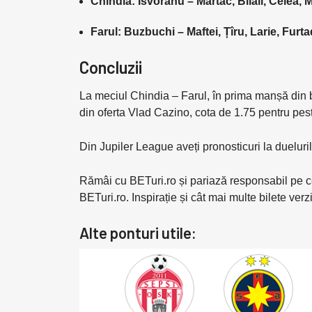
Chindia: Isvoranu – Martac, Bilali, Celea
Farul: Buzbuchi – Maftei, Țîru, Larie, Fur
Concluzii
La meciul Chindia – Farul, în prima manșă din b
din oferta Vlad Cazino, cota de 1.75 pentru peste
Din Jupiler League aveți pronosticuri la dueluri
Rămâi cu BETuri.ro și pariază responsabil pe ce
BETuri.ro. Inspirație și cât mai multe bilete verzi
Alte ponturi utile: