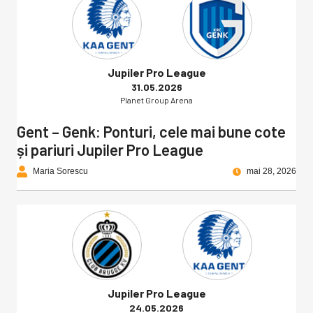
Jupiler Pro League
31.05.2026
Planet Group Arena
Gent – Genk: Ponturi, cele mai bune cote
și pariuri Jupiler Pro League
Maria Sorescu
mai 28, 2026
Jupiler Pro League
24.05.2026