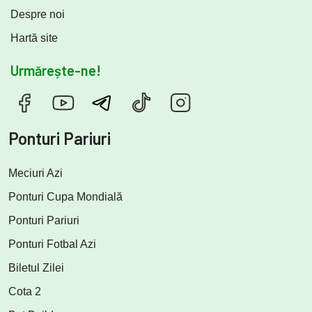
Despre noi
Hartă site
Urmărește-ne!
Ponturi Pariuri
Meciuri Azi
Ponturi Cupa Mondială
Ponturi Pariuri
Ponturi Fotbal Azi
Biletul Zilei
Cota 2