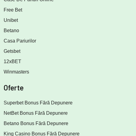
Free Bet
Unibet
Betano
Casa Pariurilor
Getsbet
12xBET
Winmasters
Oferte
Superbet Bonus Fără Depunere
NetBet Bonus Fără Depunere
Betano Bonus Fără Depunere
King Casino Bonus Fără Depunere