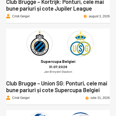
Club Brugge – Kortrijk: Ponturi, cele mai
bune pariuri și cote Jupiler League
Cristi Geiger
august 3, 2026
Supercupa Belgiei
31.07.2026
Jan Breydel Stadion
Club Brugge – Union SG: Ponturi, cele mai
bune pariuri și cote Supercupa Belgiei
Cristi Geiger
iulie 31, 2026