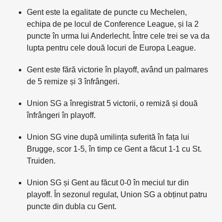
Gent este la egalitate de puncte cu Mechelen,
echipa de pe locul de Conference League, și la 2
puncte în urma lui Anderlecht. Între cele trei se va da
lupta pentru cele două locuri de Europa League.
Gent este fără victorie în playoff, având un palmares
de 5 remize și 3 înfrângeri.
Union SG a înregistrat 5 victorii, o remiză și două
înfrângeri în playoff.
Union SG vine după umilința suferită în fața lui
Brugge, scor 1-5, în timp ce Gent a făcut 1-1 cu St.
Truiden.
Union SG și Gent au făcut 0-0 în meciul tur din
playoff. În sezonul regulat, Union SG a obținut patru
puncte din dubla cu Gent.