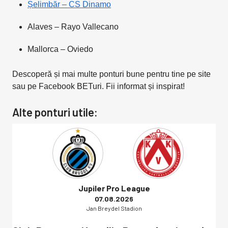
Șelimbăr – CS Dinamo
Alaves – Rayo Vallecano
Mallorca – Oviedo
Descoperă și mai multe ponturi bune pentru tine pe site
sau pe Facebook BETuri. Fii informat și inspirat!
Alte ponturi utile:
Jupiler Pro League
07.08.2026
Jan Breydel Stadion