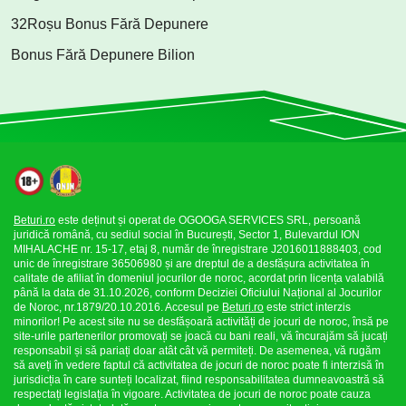
32Roșu Bonus Fără Depunere
Bonus Fără Depunere Bilion
Beturi.ro
este deținut și operat de OGOOGA SERVICES SRL, persoană
juridică română, cu sediul social în București, Sector 1, Bulevardul ION
MIHALACHE nr. 15-17, etaj 8, număr de înregistrare J2016011888403, cod
unic de înregistrare 36506980 și are dreptul de a desfășura activitatea în
calitate de afiliat în domeniul jocurilor de noroc, acordat prin licența valabilă
până la data de 31.10.2026, conform Deciziei Oficiului Național al Jocurilor
de Noroc, nr.1879/20.10.2016. Accesul pe
Beturi.ro
este strict interzis
minorilor! Pe acest site nu se desfășoară activități de jocuri de noroc, însă pe
site-urile partenerilor promovați se joacă cu bani reali, vă încurajăm să jucați
responsabil și să pariați doar atât cât vă permiteți. De asemenea, vă rugăm
să aveți în vedere faptul că activitatea de jocuri de noroc poate fi interzisă în
jurisdicția în care sunteți localizat, fiind responsabilitatea dumneavoastră să
respectați legislația în vigoare. Activitatea de jocuri de noroc poate cauza