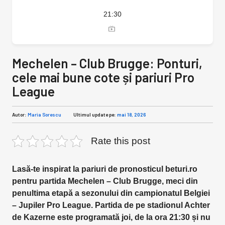
21:30
Mechelen – Club Brugge: Ponturi,
cele mai bune cote și pariuri Pro
League
Autor:
Maria Sorescu
Ultimul update pe:
mai 18, 2026
Rate this post
Lasă-te inspirat la pariuri de pronosticul beturi.ro
pentru partida Mechelen – Club Brugge, meci din
penultima etapă a sezonului din campionatul Belgiei
– Jupiler Pro League. Partida de pe stadionul Achter
de Kazerne este programată joi, de la ora 21:30 și nu