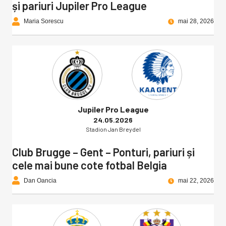
și pariuri Jupiler Pro League
Maria Sorescu
mai 28, 2026
Jupiler Pro League
24.05.2026
Stadion Jan Breydel
Club Brugge – Gent – Ponturi, pariuri și
cele mai bune cote fotbal Belgia
Dan Oancia
mai 22, 2026