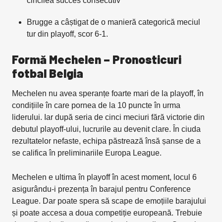
cincilea succes consecutiv
Brugge a câștigat de o manieră categorică meciul
tur din playoff, scor 6-1.
Formă Mechelen – Pronosticuri
fotbal Belgia
Mechelen nu avea speranțe foarte mari de la playoff, în
condițiile în care pornea de la 10 puncte în urma
liderului. Iar după seria de cinci meciuri fără victorie din
debutul playoff-ului, lucrurile au devenit clare. În ciuda
rezultatelor nefaste, echipa păstrează însă șanse de a
se califica în preliminariile Europa League.
Mechelen e ultima în playoff în acest moment, locul 6
asigurându-i prezența în barajul pentru Conference
League. Dar poate spera să scape de emoțiile barajului
și poate accesa a doua competiție europeană. Trebuie