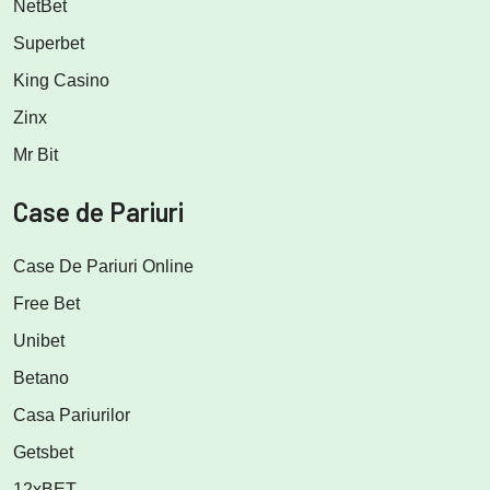
NetBet
Superbet
King Casino
Zinx
Mr Bit
Case de Pariuri
Case De Pariuri Online
Free Bet
Unibet
Betano
Casa Pariurilor
Getsbet
12xBET