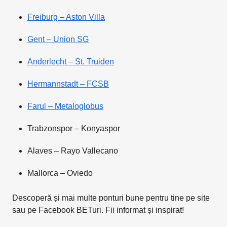
Freiburg – Aston Villa
Gent – Union SG
Anderlecht – St. Truiden
Hermannstadt – FCSB
Farul – Metaloglobus
Trabzonspor – Konyaspor
Alaves – Rayo Vallecano
Mallorca – Oviedo
Descoperă și mai multe ponturi bune pentru tine pe site
sau pe Facebook BETuri. Fii informat și inspirat!