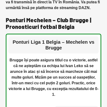
va fi transmisă în direct la TV în România. Va putea fi
urmărită însă pe platforma de streaming DAZN.
Ponturi Mechelen – Club Brugge |
Pronosticuri fotbal Belgia
Ponturi Liga 1 Belgia – Mechelen vs
Brugge
Brugge își poate asigura titlul cu o victorie, astfel
că ne așteptăm ca echipa lui Ivan Leko să se
arunce în atac și să încerce să marcheze cât mai
multe goluri. Mizăm pe un succes al oaspeților,
într-un meci cu cel puțin 2 goluri. Practic, orice
victorie a lui Brugge, cu excepția rezultatului de 0-
1.