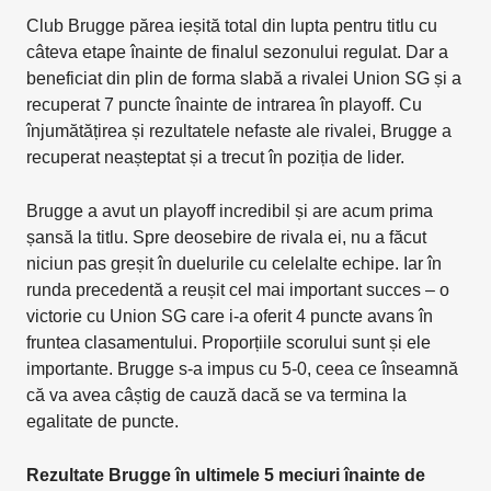
Club Brugge părea ieșită total din lupta pentru titlu cu
câteva etape înainte de finalul sezonului regulat. Dar a
beneficiat din plin de forma slabă a rivalei Union SG și a
recuperat 7 puncte înainte de intrarea în playoff. Cu
înjumătățirea și rezultatele nefaste ale rivalei, Brugge a
recuperat neașteptat și a trecut în poziția de lider.
Brugge a avut un playoff incredibil și are acum prima
șansă la titlu. Spre deosebire de rivala ei, nu a făcut
niciun pas greșit în duelurile cu celelalte echipe. Iar în
runda precedentă a reușit cel mai important succes – o
victorie cu Union SG care i-a oferit 4 puncte avans în
fruntea clasamentului. Proporțiile scorului sunt și ele
importante. Brugge s-a impus cu 5-0, ceea ce înseamnă
că va avea câștig de cauză dacă se va termina la
egalitate de puncte.
Rezultate Brugge în ultimele 5 meciuri înainte de