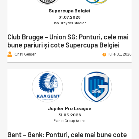
Supercupa Belgiei
31.07.2026
Jan Breydel Stadion
Club Brugge – Union SG: Ponturi, cele mai
bune pariuri și cote Supercupa Belgiei
Cristi Geiger
iulie 31, 2026
Jupiler Pro League
31.05.2026
Planet Group Arena
Gent – Genk: Ponturi, cele mai bune cote