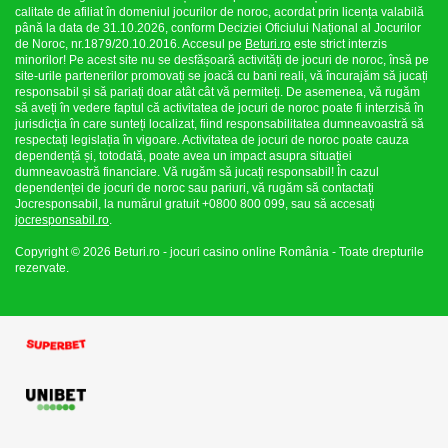
calitate de afiliat în domeniul jocurilor de noroc, acordat prin licența valabilă
până la data de 31.10.2026, conform Deciziei Oficiului Național al Jocurilor
de Noroc, nr.1879/20.10.2016. Accesul pe
Beturi.ro
este strict interzis
minorilor! Pe acest site nu se desfășoară activități de jocuri de noroc, însă pe
site-urile partenerilor promovați se joacă cu bani reali, vă încurajăm să jucați
responsabil și să pariați doar atât cât vă permiteți. De asemenea, vă rugăm
să aveți în vedere faptul că activitatea de jocuri de noroc poate fi interzisă în
jurisdicția în care sunteți localizat, fiind responsabilitatea dumneavoastră să
respectați legislația în vigoare. Activitatea de jocuri de noroc poate cauza
dependență și, totodată, poate avea un impact asupra situației
dumneavoastră financiare. Vă rugăm să jucați responsabil! În cazul
dependenței de jocuri de noroc sau pariuri, vă rugăm să contactați
Jocresponsabil, la numărul gratuit +0800 800 099, sau să accesați
jocresponsabil.ro
.
Copyright © 2026 Beturi.ro - jocuri casino online România - Toate drepturile
rezervate.