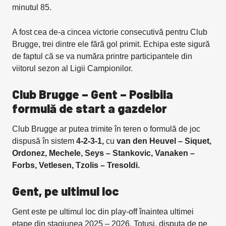
minutul 85.
A fost cea de-a cincea victorie consecutivă pentru Club
Brugge, trei dintre ele fără gol primit. Echipa este sigură
de faptul că se va număra printre participantele din
viitorul sezon al Ligii Campionilor.
Club Brugge – Gent – Posibila
formulă de start a gazdelor
Club Brugge ar putea trimite în teren o formulă de joc
dispusă în sistem
4-2-3-1,
cu
van den Heuvel – Siquet,
Ordonez, Mechele, Seys – Stankovic, Vanaken –
Forbs, Vetlesen, Tzolis – Tresoldi.
Gent, pe ultimul loc
Gent este pe ultimul loc din play-off înaintea ultimei
etape din stagiunea 2025 – 2026. Totuși, disputa de pe