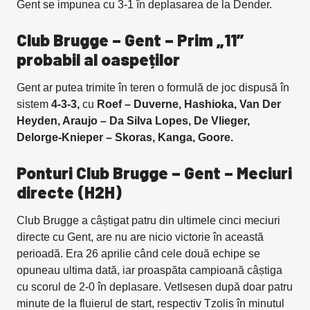
Gent se impunea cu 3-1 în deplasarea de la Dender.
Club Brugge – Gent – Prim „11”
probabil al oaspeților
Gent ar putea trimite în teren o formulă de joc dispusă în
sistem
4-3-3,
cu
Roef – Duverne, Hashioka, Van Der
Heyden, Araujo – Da Silva Lopes, De Vlieger,
Delorge-Knieper – Skoras, Kanga, Goore.
Ponturi Club Brugge – Gent – Meciuri
directe (H2H)
Club Brugge a câștigat patru din ultimele cinci meciuri
directe cu Gent, are nu are nicio victorie în această
perioadă. Era 26 aprilie când cele două echipe se
opuneau ultima dată, iar proaspăta campioană câștiga
cu scorul de 2-0 în deplasare. Vetlsesen după doar patru
minute de la fluierul de start, respectiv Tzolis în minutul