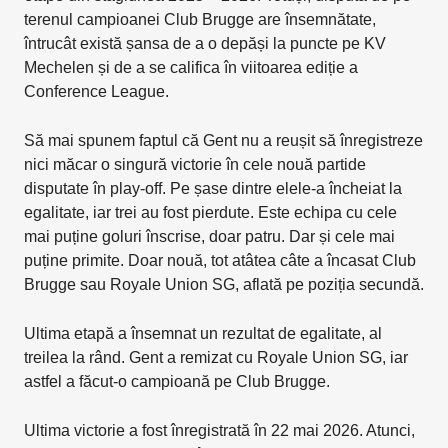
terenul campioanei Club Brugge are însemnătate,
întrucât există șansa de a o depăși la puncte pe KV
Mechelen și de a se califica în viitoarea ediție a
Conference League.
Să mai spunem faptul că Gent nu a reușit să înregistreze
nici măcar o singură victorie în cele nouă partide
disputate în play-off. Pe șase dintre elele-a încheiat la
egalitate, iar trei au fost pierdute. Este echipa cu cele
mai puține goluri înscrise, doar patru. Dar și cele mai
puține primite. Doar nouă, tot atâtea câte a încasat Club
Brugge sau Royale Union SG, aflată pe poziția secundă.
Ultima etapă a însemnat un rezultat de egalitate, al
treilea la rând. Gent a remizat cu Royale Union SG, iar
astfel a făcut-o campioană pe Club Brugge.
Ultima victorie a fost înregistrată în 22 mai 2026. Atunci,