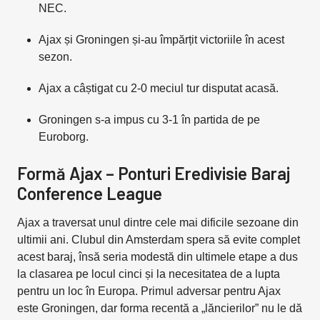
NEC.
Ajax și Groningen și-au împărțit victoriile în acest
sezon.
Ajax a câștigat cu 2-0 meciul tur disputat acasă.
Groningen s-a impus cu 3-1 în partida de pe
Euroborg.
Formă Ajax – Ponturi Eredivisie Baraj
Conference League
Ajax a traversat unul dintre cele mai dificile sezoane din
ultimii ani. Clubul din Amsterdam spera să evite complet
acest baraj, însă seria modestă din ultimele etape a dus
la clasarea pe locul cinci și la necesitatea de a lupta
pentru un loc în Europa. Primul adversar pentru Ajax
este Groningen, dar forma recentă a „lăncierilor” nu le dă