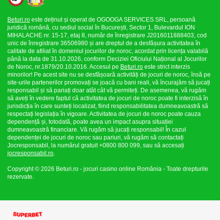
Beturi.ro
este deținut și operat de OGOOGA SERVICES SRL, persoană
juridică română, cu sediul social în București, Sector 1, Bulevardul ION
MIHALACHE nr. 15-17, etaj 8, număr de înregistrare J2016011888403, cod
unic de înregistrare 36506980 și are dreptul de a desfășura activitatea în
calitate de afiliat în domeniul jocurilor de noroc, acordat prin licența valabilă
până la data de 31.10.2026, conform Deciziei Oficiului Național al Jocurilor
de Noroc, nr.1879/20.10.2016. Accesul pe
Beturi.ro
este strict interzis
minorilor! Pe acest site nu se desfășoară activități de jocuri de noroc, însă pe
site-urile partenerilor promovați se joacă cu bani reali, vă încurajăm să jucați
responsabil și să pariați doar atât cât vă permiteți. De asemenea, vă rugăm
să aveți în vedere faptul că activitatea de jocuri de noroc poate fi interzisă în
jurisdicția în care sunteți localizat, fiind responsabilitatea dumneavoastră să
respectați legislația în vigoare. Activitatea de jocuri de noroc poate cauza
dependență și, totodată, poate avea un impact asupra situației
dumneavoastră financiare. Vă rugăm să jucați responsabil! În cazul
dependenței de jocuri de noroc sau pariuri, vă rugăm să contactați
Jocresponsabil, la numărul gratuit +0800 800 099, sau să accesați
jocresponsabil.ro
.
Copyright © 2026 Beturi.ro - jocuri casino online România - Toate drepturile
rezervate.