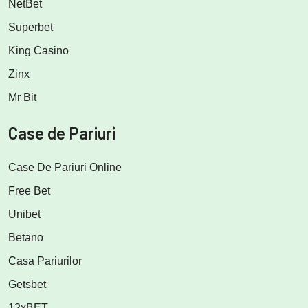
NetBet
Superbet
King Casino
Zinx
Mr Bit
Case de Pariuri
Case De Pariuri Online
Free Bet
Unibet
Betano
Casa Pariurilor
Getsbet
12xBET