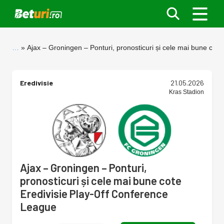
…
Ajax – Groningen – Ponturi, pronosticuri și cele mai bune cot
Eredivisie
21.05.2026
Kras Stadion
Ajax – Groningen – Ponturi,
pronosticuri și cele mai bune cote
Eredivisie Play-Off Conference
League