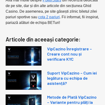
Află mai multe despre
PokerStars
din recenzia dedicată
de pe site, dar și din alte articole din secțiunea Ghid
Casino. De asemenea, pe site găsești zilnic biletul zilei
pariuri sportive sau
cota 2 pariuri
. Fii informat, fii inspirat,
pariază alături de echipa BETuri!
Articole din aceeași categorie:
VipCazino Înregistrare –
Creare cont nou și
verificare KYC
Suport VipCazino – Cum iei
legătura cu echipa de
asistență?
Metode de Plată VipCazino
– Variante pentru plăți la