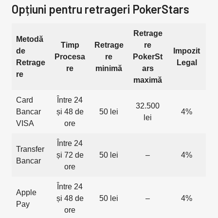
Opțiuni pentru retrageri PokerStars
Retrage
Metodă
Timp
Retrage
re
de
Impozit
Procesa
re
PokerSt
Retrage
Legal
re
minimă
ars
re
maximă
Card
Între 24
32.500
Bancar
și 48 de
50 lei
4%
lei
VISA
ore
Între 24
Transfer
și 72 de
50 lei
–
4%
Bancar
ore
Între 24
Apple
și 48 de
50 lei
–
4%
Pay
ore