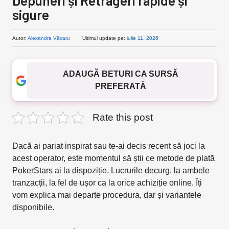
Depuneri și Retrageri rapide și
sigure
Autor:
Alexandra Văcaru
Ultimul update pe:
iulie 11, 2026
ADAUGĂ BETURI CA SURSĂ
PREFERATĂ
Rate this post
Dacă ai pariat inspirat sau te-ai decis recent să joci la
acest operator, este momentul să știi ce metode de plată
PokerStars ai la dispoziție. Lucrurile decurg, la ambele
tranzacții, la fel de ușor ca la orice achiziție online. Îți
vom explica mai departe procedura, dar și variantele
disponibile.