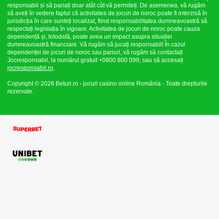
responsabil și să pariați doar atât cât vă permiteți. De asemenea, vă rugăm
să aveți în vedere faptul că activitatea de jocuri de noroc poate fi interzisă în
jurisdicția în care sunteți localizat, fiind responsabilitatea dumneavoastră să
respectați legislația în vigoare. Activitatea de jocuri de noroc poate cauza
dependență și, totodată, poate avea un impact asupra situației
dumneavoastră financiare. Vă rugăm să jucați responsabil! În cazul
dependenței de jocuri de noroc sau pariuri, vă rugăm să contactați
Jocresponsabil, la numărul gratuit +0800 800 099, sau să accesați
jocresponsabil.ro
.
Copyright © 2026 Beturi.ro - jocuri casino online România - Toate drepturile
rezervate.