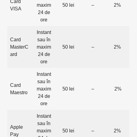
Card
maxim
50 lei
–
2%
VISA
24 de
ore
Instant
Card
sau în
MasterC
maxim
50 lei
–
2%
ard
24 de
ore
Instant
sau în
Card
maxim
50 lei
–
2%
Maestro
24 de
ore
Instant
sau în
Apple
maxim
50 lei
–
2%
Pay