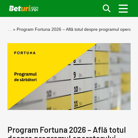
…
Program Fortuna 2026 – Află totul despre programul operatoru
Program Fortuna 2026 – Află totul