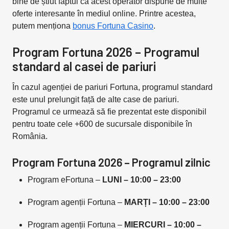
bine de știut faptul că acest operator dispune de multe
oferte interesante în mediul online. Printre acestea,
putem menționa
bonus Fortuna Casino
.
Program Fortuna 2026 – Programul
standard al casei de pariuri
În cazul agenției de pariuri Fortuna, programul standard
este unul prelungit față de alte case de pariuri.
Programul ce urmează să fie prezentat este disponibil
pentru toate cele +600 de sucursale disponibile în
România.
Program Fortuna 2026 – Programul zilnic
Program eFortuna –
LUNI – 10:00 – 23:00
Program agenții Fortuna –
MARȚI – 10:00 – 23:00
Program agenții Fortuna –
MIERCURI – 10:00 –