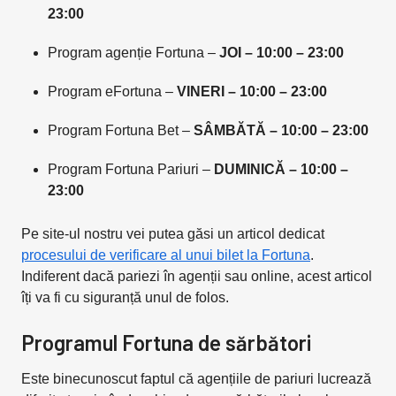
23:00
Program agenție Fortuna –
JOI – 10:00 – 23:00
Program eFortuna –
VINERI – 10:00 – 23:00
Program Fortuna Bet –
SÂMBĂTĂ – 10:00 – 23:00
Program Fortuna Pariuri –
DUMINICĂ – 10:00 –
23:00
Pe site-ul nostru vei putea găsi un articol dedicat
procesului de verificare al unui bilet la Fortuna
.
Indiferent dacă pariezi în agenții sau online, acest articol
îți va fi cu siguranță unul de folos.
Programul Fortuna de sărbători
Este binecunoscut faptul că agențiile de pariuri lucrează