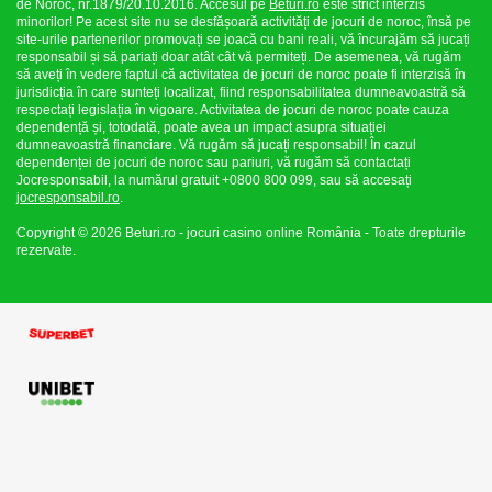
de Noroc, nr.1879/20.10.2016. Accesul pe
Beturi.ro
este strict interzis
minorilor! Pe acest site nu se desfășoară activități de jocuri de noroc, însă pe
site-urile partenerilor promovați se joacă cu bani reali, vă încurajăm să jucați
responsabil și să pariați doar atât cât vă permiteți. De asemenea, vă rugăm
să aveți în vedere faptul că activitatea de jocuri de noroc poate fi interzisă în
jurisdicția în care sunteți localizat, fiind responsabilitatea dumneavoastră să
respectați legislația în vigoare. Activitatea de jocuri de noroc poate cauza
dependență și, totodată, poate avea un impact asupra situației
dumneavoastră financiare. Vă rugăm să jucați responsabil! În cazul
dependenței de jocuri de noroc sau pariuri, vă rugăm să contactați
Jocresponsabil, la numărul gratuit +0800 800 099, sau să accesați
jocresponsabil.ro
.
Copyright © 2026 Beturi.ro - jocuri casino online România - Toate drepturile
rezervate.