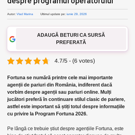
despre programul operatorului
Autor:
Vlad Marina
Ultimul update pe:
iunie 29, 2026
ADAUGĂ BETURI CA SURSĂ
PREFERATĂ
4.7/5 - (6 votes)
Fortuna se numără printre cele mai importante
agenții de pariuri din România, indiferent dacă
vorbim despre agenții sau pariuri online. Mulți
jucători preferă în continuare stilul clasic de pariere,
astfel este important să știți totul despre informațiile
cu privire la Program Fortuna 2026.
Pe lângă ce trebuie știut despre agențiile Fortuna, este