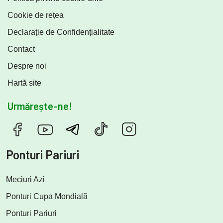
Cookie de rețea
Declarație de Confidențialitate
Contact
Despre noi
Hartă site
Urmărește-ne!
Ponturi Pariuri
Meciuri Azi
Ponturi Cupa Mondială
Ponturi Pariuri