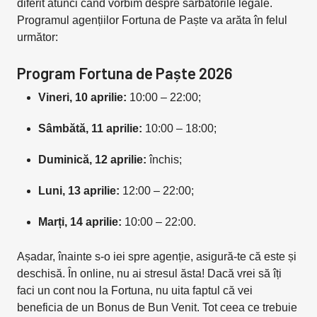
diferit atunci când vorbim despre sărbătorile legale.
Programul agențiilor Fortuna de Paște va arăta în felul
următor:
Program Fortuna de Paște 2026
Vineri, 10 aprilie:
10:00 – 22:00;
Sâmbătă, 11 aprilie:
10:00 – 18:00;
Duminică, 12 aprilie:
închis;
Luni, 13 aprilie:
12:00 – 22:00;
Marți, 14 aprilie:
10:00 – 22:00.
Așadar, înainte s-o iei spre agenție, asigură-te că este și
deschisă. În online, nu ai stresul ăsta! Dacă vrei să îți
faci un cont nou la Fortuna, nu uita faptul că vei
beneficia de un Bonus de Bun Venit. Tot ceea ce trebuie