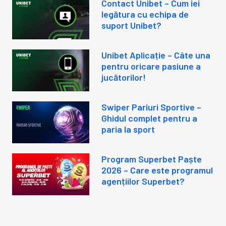
Contact Unibet – Cum iei
legătura cu echipa de
suport Unibet?
Unibet Aplicație – Câte una
pentru oricare pasiune a
jucătorilor!
Swiper Pariuri Sportive –
Ghidul complet pentru a
paria la sport
Program Superbet Paște
2026 – Care este programul
agențiilor Superbet?