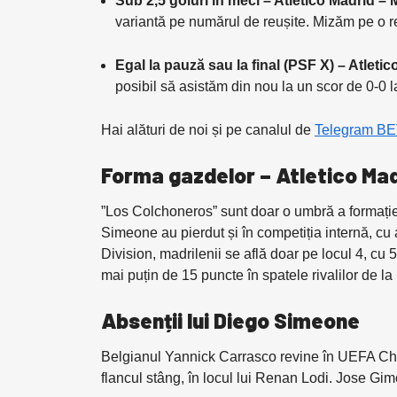
Sub 2,5 goluri în meci – Atletico Madrid – 
variantă pe numărul de reușite. Mizăm pe o re
Egal la pauză sau la final (PSF X) – Atleti
posibil să asistăm din nou la un scor de 0-0 
Hai alături de noi și pe canalul de
Telegram BE
Forma gazdelor – Atletico Mad
”Los Colchoneros” sunt doar o umbră a formați
Simeone au pierdut și în competiția internă, cu
Division, madrilenii se află doar pe locul 4, cu 
mai puțin de 15 puncte în spatele rivalilor de l
Absenții lui Diego Simeone
Belgianul Yannick Carrasco revine în UEFA Cha
flancul stâng, în locul lui Renan Lodi. Jose Gim