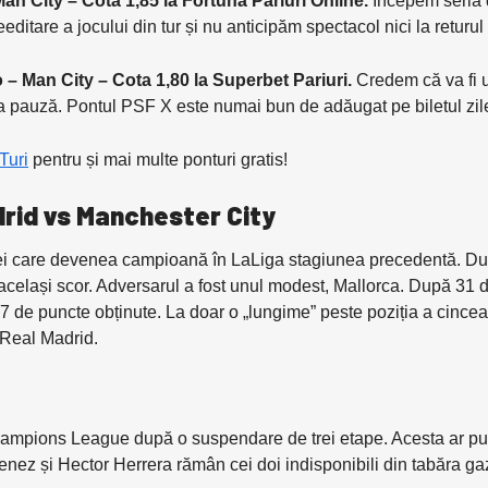
Man City – Cota 1,85 la Fortuna Pariuri Online.
Începem seria
editare a jocului din tur și nu anticipăm spectacol nici la retur
co – Man City – Cota 1,80 la Superbet Pariuri.
Credem că va fi u
la pauză. Pontul PSF X este numai bun de adăugat pe biletul zil
Turi
pentru și mai multe ponturi gratis!
rid vs Manchester City
ei care devenea campioană în LaLiga stagiunea precedentă. După
 același scor. Adversarul a fost unul modest, Mallorca. După 31 
57 de puncte obținute. La doar o „lungime” peste poziția a cincea 
a Real Madrid.
mpions League după o suspendare de trei etape. Acesta ar pute
enez și Hector Herrera rămân cei doi indisponibili din tabăra gaz