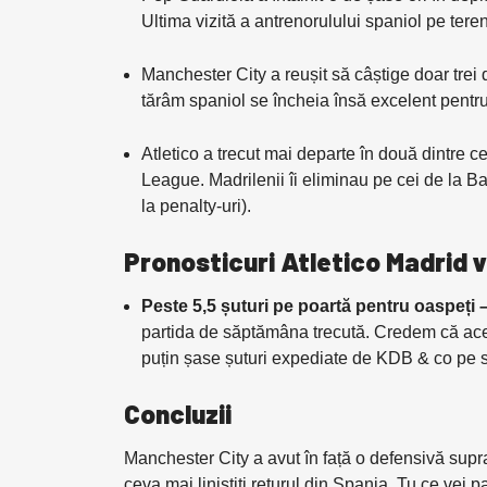
Ultima vizită a antrenorulului spaniol pe tere
Manchester City a reușit să câștige doar trei 
tărâm spaniol se încheia însă excelent pentru
Atletico a trecut mai departe în două dintre 
League. Madrilenii îi eliminau pe cei de la B
la penalty-uri).
Pronosticuri Atletico Madrid 
Peste 5,5 șuturi pe poartă pentru oaspeți –
partida de săptămâna trecută. Credem că aces
puțin șase șuturi expediate de KDB & co pe sp
Concluzii
Manchester City a avut în față o defensivă supra-
ceva mai liniștiți returul din Spania. Tu ce vei 