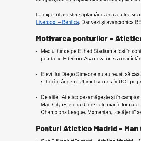
La mijlocul acestei săptămâni vor avea loc și 
Liverpool – Benfica
. Dar vezi și avancronica 
Motivarea ponturilor – Atletic
Meciul tur de pe Etihad Stadium a fost în cont
poarta lui Ederson. Așa ceva nu s-a mai întâ
Elevii lui Diego Simeone nu au reușit să câșt
și trei înfrângeri). Ultimul succes în UCL pe pr
De altfel, Atletico dezamăgește și în campion
Man City este una dintre cele mai în formă ech
Champions League. Momentan, „cetățenii” se p
Ponturi Atletico Madrid – Man 