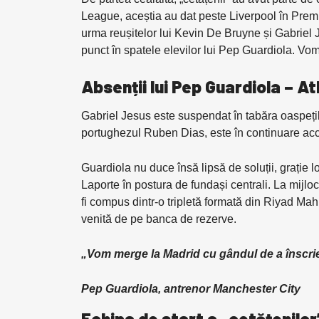
League, aceștia au dat peste Liverpool în Premier
urma reușitelor lui Kevin De Bruyne și Gabriel J
punct în spatele elevilor lui Pep Guardiola. Vo
Absenții lui Pep Guardiola – At
Gabriel Jesus este suspendat în tabăra oaspeți
portughezul Ruben Dias, este în continuare acc
Guardiola nu duce însă lipsă de soluții, grație
Laporte în postura de fundași centrali. La mijlo
fi compus dintr-o tripletă formată din Riyad Ma
venită de pe banca de rezerve.
„Vom merge la Madrid cu gândul de a înscrie
Pep Guardiola, antrenor Manchester City
Echipa de start a „cetățenilor