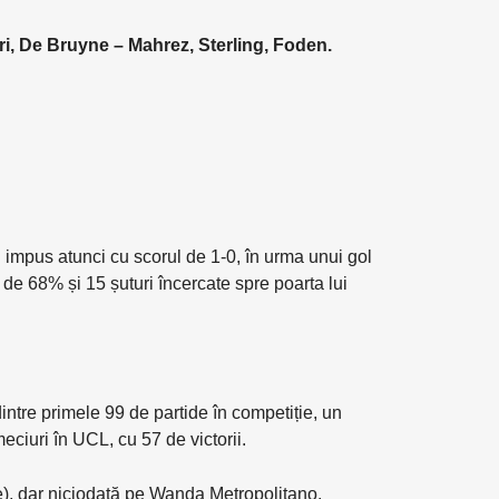
i, De Bruyne – Mahrez, Sterling, Foden.
 impus atunci cu scorul de 1-0, în urma unui gol
 de 68% și 15 șuturi încercate spre poarta lui
tre primele 99 de partide în competiție, un
ciuri în UCL, cu 57 de victorii.
ize), dar niciodată pe Wanda Metropolitano.