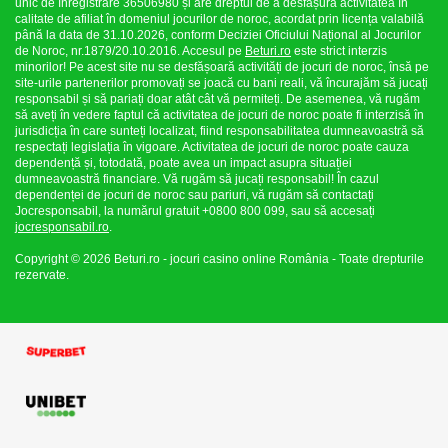
unic de înregistrare 36506980 și are dreptul de a desfășura activitatea în
calitate de afiliat în domeniul jocurilor de noroc, acordat prin licența valabilă
până la data de 31.10.2026, conform Deciziei Oficiului Național al Jocurilor
de Noroc, nr.1879/20.10.2016. Accesul pe
Beturi.ro
este strict interzis
minorilor! Pe acest site nu se desfășoară activități de jocuri de noroc, însă pe
site-urile partenerilor promovați se joacă cu bani reali, vă încurajăm să jucați
responsabil și să pariați doar atât cât vă permiteți. De asemenea, vă rugăm
să aveți în vedere faptul că activitatea de jocuri de noroc poate fi interzisă în
jurisdicția în care sunteți localizat, fiind responsabilitatea dumneavoastră să
respectați legislația în vigoare. Activitatea de jocuri de noroc poate cauza
dependență și, totodată, poate avea un impact asupra situației
dumneavoastră financiare. Vă rugăm să jucați responsabil! În cazul
dependenței de jocuri de noroc sau pariuri, vă rugăm să contactați
Jocresponsabil, la numărul gratuit +0800 800 099, sau să accesați
jocresponsabil.ro
.
Copyright © 2026 Beturi.ro - jocuri casino online România - Toate drepturile
rezervate.