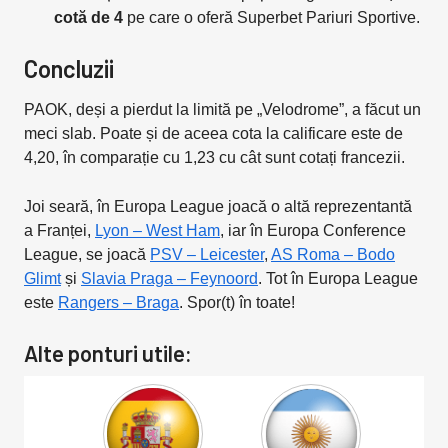
cotă de 4
pe care o oferă Superbet Pariuri Sportive.
Concluzii
PAOK, deși a pierdut la limită pe „Velodrome”, a făcut un
meci slab. Poate și de aceea cota la calificare este de
4,20, în comparație cu 1,23 cu cât sunt cotați francezii.
Joi seară, în Europa League joacă o altă reprezentantă
a Franței,
Lyon – West Ham
, iar în Europa Conference
League, se joacă
PSV – Leicester
,
AS Roma – Bodo
Glimt
și
Slavia Praga – Feynoord
. Tot în Europa League
este
Rangers – Braga
. Spor(t) în toate!
Alte ponturi utile: