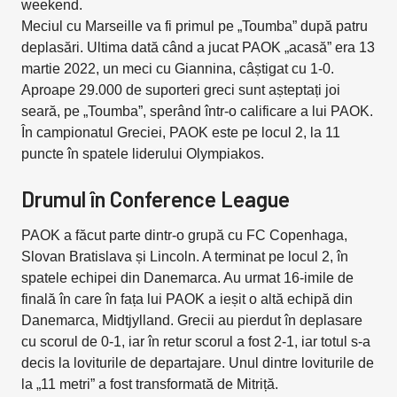
weekend.
Meciul cu Marseille va fi primul pe „Toumba” după patru
deplasări. Ultima dată când a jucat PAOK „acasă” era 13
martie 2022, un meci cu Giannina, câștigat cu 1-0.
Aproape 29.000 de suporteri greci sunt așteptați joi
seară, pe „Toumba”, sperând într-o calificare a lui PAOK.
În campionatul Greciei, PAOK este pe locul 2, la 11
puncte în spatele liderului Olympiakos.
Drumul în Conference League
PAOK a făcut parte dintr-o grupă cu FC Copenhaga,
Slovan Bratislava și Lincoln. A terminat pe locul 2, în
spatele echipei din Danemarca. Au urmat 16-imile de
finală în care în fața lui PAOK a ieșit o altă echipă din
Danemarca, Midtjylland. Grecii au pierdut în deplasare
cu scorul de 0-1, iar în retur scorul a fost 2-1, iar totul s-a
decis la loviturile de departajare. Unul dintre loviturile de
la „11 metri” a fost transformată de Mitriță.