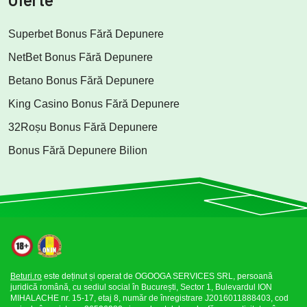
Superbet Bonus Fără Depunere
NetBet Bonus Fără Depunere
Betano Bonus Fără Depunere
King Casino Bonus Fără Depunere
32Roșu Bonus Fără Depunere
Bonus Fără Depunere Bilion
Beturi.ro
este deținut și operat de OGOOGA SERVICES SRL, persoană
juridică română, cu sediul social în București, Sector 1, Bulevardul ION
MIHALACHE nr. 15-17, etaj 8, număr de înregistrare J2016011888403, cod