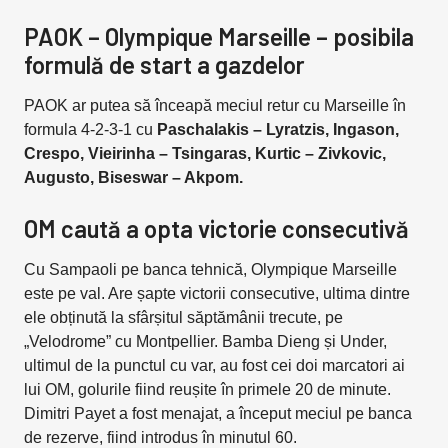
PAOK – Olympique Marseille – posibila
formulă de start a gazdelor
PAOK ar putea să înceapă meciul retur cu Marseille în
formula 4-2-3-1 cu
Paschalakis – Lyratzis, Ingason,
Crespo, Vieirinha – Tsingaras, Kurtic – Zivkovic,
Augusto, Biseswar – Akpom.
OM caută a opta victorie consecutivă
Cu Sampaoli pe banca tehnică, Olympique Marseille
este pe val. Are șapte victorii consecutive, ultima dintre
ele obținută la sfârșitul săptămânii trecute, pe
„Velodrome” cu Montpellier. Bamba Dieng și Under,
ultimul de la punctul cu var, au fost cei doi marcatori ai
lui OM, golurile fiind reușite în primele 20 de minute.
Dimitri Payet a fost menajat, a început meciul pe banca
de rezerve, fiind introdus în minutul 60.