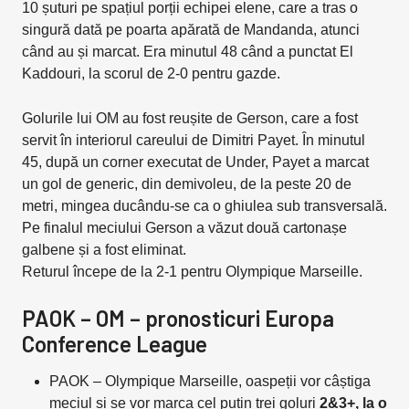
10 șuturi pe spațiul porții echipei elene, care a tras o
singură dată pe poarta apărată de Mandanda, atunci
când au și marcat. Era minutul 48 când a punctat El
Kaddouri, la scorul de 2-0 pentru gazde.
Golurile lui OM au fost reușite de Gerson, care a fost
servit în interiorul careului de Dimitri Payet. În minutul
45, după un corner executat de Under, Payet a marcat
un gol de generic, din demivoleu, de la peste 20 de
metri, mingea ducându-se ca o ghiulea sub transversală.
Pe finalul meciului Gerson a văzut două cartonașe
galbene și a fost eliminat.
Returul începe de la 2-1 pentru Olympique Marseille.
PAOK – OM – pronosticuri Europa
Conference League
PAOK – Olympique Marseille, oaspeții vor câștiga
meciul și se vor marca cel puțin trei goluri
2&3+, la o