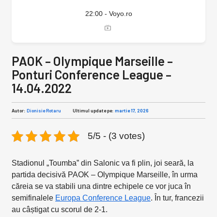
22:00 - Voyo.ro
PAOK – Olympique Marseille –
Ponturi Conference League –
14.04.2022
Autor:
Dionisie Rotaru
Ultimul update pe:
martie 17, 2026
5/5 - (3 votes)
Stadionul „Toumba” din Salonic va fi plin, joi seară, la
partida decisivă PAOK – Olympique Marseille, în urma
căreia se va stabili una dintre echipele ce vor juca în
semifinalele
Europa Conference League
. În tur, francezii
au câștigat cu scorul de 2-1.