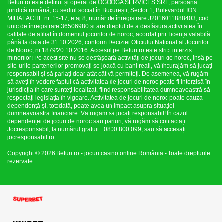
Beturi.ro
este deținut și operat de OGOOGA SERVICES SRL, persoană
juridică română, cu sediul social în București, Sector 1, Bulevardul ION
MIHALACHE nr. 15-17, etaj 8, număr de înregistrare J2016011888403, cod
unic de înregistrare 36506980 și are dreptul de a desfășura activitatea în
calitate de afiliat în domeniul jocurilor de noroc, acordat prin licența valabilă
până la data de 31.10.2026, conform Deciziei Oficiului Național al Jocurilor
de Noroc, nr.1879/20.10.2016. Accesul pe
Beturi.ro
este strict interzis
minorilor! Pe acest site nu se desfășoară activități de jocuri de noroc, însă pe
site-urile partenerilor promovați se joacă cu bani reali, vă încurajăm să jucați
responsabil și să pariați doar atât cât vă permiteți. De asemenea, vă rugăm
să aveți în vedere faptul că activitatea de jocuri de noroc poate fi interzisă în
jurisdicția în care sunteți localizat, fiind responsabilitatea dumneavoastră să
respectați legislația în vigoare. Activitatea de jocuri de noroc poate cauza
dependență și, totodată, poate avea un impact asupra situației
dumneavoastră financiare. Vă rugăm să jucați responsabil! În cazul
dependenței de jocuri de noroc sau pariuri, vă rugăm să contactați
Jocresponsabil, la numărul gratuit +0800 800 099, sau să accesați
jocresponsabil.ro
.
Copyright © 2026 Beturi.ro - jocuri casino online România - Toate drepturile
rezervate.