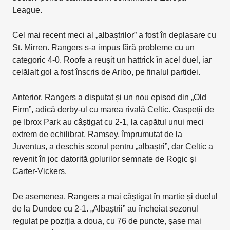
League.
Cel mai recent meci al „albaștrilor” a fost în deplasare cu
St. Mirren. Rangers s-a impus fără probleme cu un
categoric 4-0. Roofe a reușit un hattrick în acel duel, iar
celălalt gol a fost înscris de Aribo, pe finalul partidei.
Anterior, Rangers a disputat și un nou episod din „Old
Firm”, adică derby-ul cu marea rivală Celtic. Oaspeții de
pe Ibrox Park au câștigat cu 2-1, la capătul unui meci
extrem de echilibrat. Ramsey, împrumutat de la
Juventus, a deschis scorul pentru „albaștri”, dar Celtic a
revenit în joc datorită golurilor semnate de Rogic și
Carter-Vickers.
De asemenea, Rangers a mai câștigat în martie și duelul
de la Dundee cu 2-1. „Albaștrii” au încheiat sezonul
regulat pe poziția a doua, cu 76 de puncte, șase mai