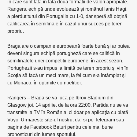
în care sunt față în față două formații de valori apropiate.
Rangers, echipă unde evoluează și românul Ianis Hagi,
a pierdut turul din Portugalia cu 1-0, dar speră să obțină
calificarea în semifinale în cazul unui succes pe teren
propriu.
Braga are o campanie europeană foarte bună și ar putea
deveni singura echipă portugheză care se califică în
semifinalele unei competiții europene, în acest sezon.
Portughezii s-au impus la limită pe teren propriu și vin în
Scoția să facă un meci mare, la fel cum s-a întâmplat și
cu Monaco, în optimile competiției.
Rangers – Braga se va juca pe Ibrox Stadium din
Glasgow joi, 14 aprilie, de la ora 22:00. Partida nu se va
transmite la TV în România, ci doar pe aplicația cu plată
Voyo. Urmărește site-ul nostru, dar și pe Telegram sau
pagina de Facebook Beturi pentru cele mai bune
pronosticuri din lumea sportului.