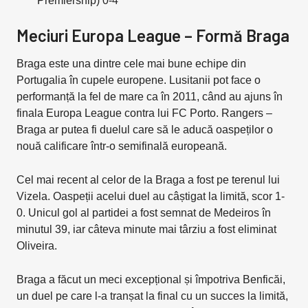
Premiership) 0-4
Meciuri Europa League – Formă Braga
Braga este una dintre cele mai bune echipe din
Portugalia în cupele europene. Lusitanii pot face o
performanță la fel de mare ca în 2011, când au ajuns în
finala Europa League contra lui FC Porto. Rangers –
Braga ar putea fi duelul care să le aducă oaspeților o
nouă calificare într-o semifinală europeană.
Cel mai recent al celor de la Braga a fost pe terenul lui
Vizela. Oaspeții acelui duel au câștigat la limită, scor 1-
0. Unicul gol al partidei a fost semnat de Medeiros în
minutul 39, iar câteva minute mai târziu a fost eliminat
Oliveira.
Braga a făcut un meci excepțional și împotriva Benficăi,
un duel pe care l-a tranșat la final cu un succes la limită,