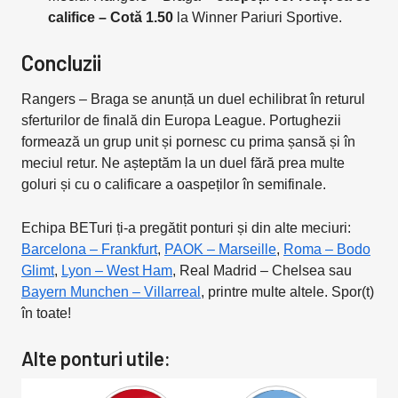
califice – Cotă 1.50
la Winner Pariuri Sportive.
Concluzii
Rangers – Braga se anunță un duel echilibrat în returul
sferturilor de finală din Europa League. Portughezii
formează un grup unit și pornesc cu prima șansă și în
meciul retur. Ne așteptăm la un duel fără prea multe
goluri și cu o calificare a oaspeților în semifinale.
Echipa BETuri ți-a pregătit ponturi și din alte meciuri:
Barcelona – Frankfurt
,
PAOK – Marseille
,
Roma – Bodo
Glimt
,
Lyon – West Ham
, Real Madrid – Chelsea sau
Bayern Munchen – Villarreal
, printre multe altele. Spor(t)
în toate!
Alte ponturi utile: