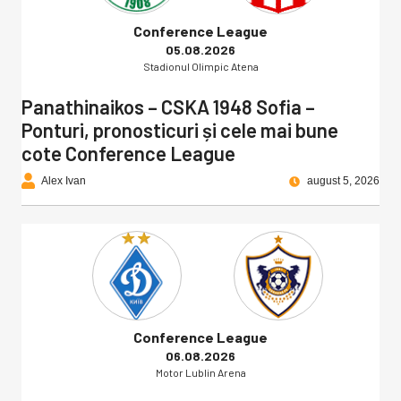
Conference League
05.08.2026
Stadionul Olimpic Atena
Panathinaikos – CSKA 1948 Sofia –
Ponturi, pronosticuri și cele mai bune
cote Conference League
Alex Ivan
august 5, 2026
Conference League
06.08.2026
Motor Lublin Arena