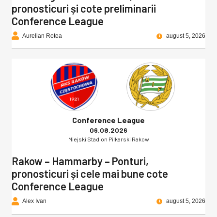
pronosticuri și cote preliminarii
Conference League
Aurelian Rotea
august 5, 2026
Conference League
06.08.2026
Miejski Stadion Pilkarski Rakow
Rakow – Hammarby – Ponturi,
pronosticuri și cele mai bune cote
Conference League
Alex Ivan
august 5, 2026