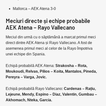
Mallorca – AEK Atena 3-0
Meciuri directe și echipe probabile
AEK Atena – Rayo Vallecano
Meciul din urmă cu o săptămână a marcat primul meci
direct dintre AEK Atena și Rayo Vallecano. A fost de
asemenea primul meci al celor de la Rayo împotriva
unei echipe din Spania.
Echipă probabilă AEK Atena:
Strakosha – Rota,
Moukoudi, Relvas, Pilios – Koita, Mantalos, Pineda,
Pereyra – Varga, Jovic.
Echipă probabilă Rayo Vallecano:
Cardenas – Rațiu,
Lejeune, Mendy, Espino – Diaz, Valentin, Gumbau –
Akhomach, Nteka, Garcia.