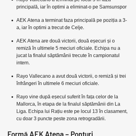
principală, iar în optimi a eliminat-o pe Samsunspor
AEK Atena a terminat faza principală pe poziția a 3-
a, iar în optimi a trecut de Celje.
AEK Atena are două victorii, două eșecuri și o
remiză în ultimele 5 meciuri oficiale. Echipa nu a
jucat la finalul săptămânii trecute în campionatul
intern.
Rayo Vallecano a avut două victorii, o remiză și trei
înfrângeri în ultimele 6 meciuri oficiale.
Rayo vine după eșecul suferit în fața celor de la
Mallorca, în etapa de la finalul săptămânii din La
Liga. Echipa lui Rațiu este pe locul 13 în clasament,
cu doar 3 puncte peste zona retrogradării.
Formă AEK Atena – Ponturi