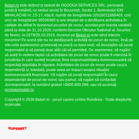
Beturi.ro
este deținut și operat de OGOOGA SERVICES SRL, persoană
juridică română, cu sediul social în București, Sector 1, Bulevardul ION
MIHALACHE nr. 15-17, etaj 8, număr de înregistrare J2016011888403, cod
unic de înregistrare 36506980 și are dreptul de a desfășura activitatea în
calitate de afiliat în domeniul jocurilor de noroc, acordat prin licența valabilă
până la data de 31.10.2026, conform Deciziei Oficiului Național al Jocurilor
de Noroc, nr.1879/20.10.2016. Accesul pe
Beturi.ro
este strict interzis
minorilor! Pe acest site nu se desfășoară activități de jocuri de noroc, însă pe
site-urile partenerilor promovați se joacă cu bani reali, vă încurajăm să jucați
responsabil și să pariați doar atât cât vă permiteți. De asemenea, vă rugăm
să aveți în vedere faptul că activitatea de jocuri de noroc poate fi interzisă în
jurisdicția în care sunteți localizat, fiind responsabilitatea dumneavoastră să
respectați legislația în vigoare. Activitatea de jocuri de noroc poate cauza
dependență și, totodată, poate avea un impact asupra situației
dumneavoastră financiare. Vă rugăm să jucați responsabil! În cazul
dependenței de jocuri de noroc sau pariuri, vă rugăm să contactați
Jocresponsabil, la numărul gratuit +0800 800 099, sau să accesați
jocresponsabil.ro
.
Copyright © 2026 Beturi.ro - jocuri casino online România - Toate drepturile
rezervate.