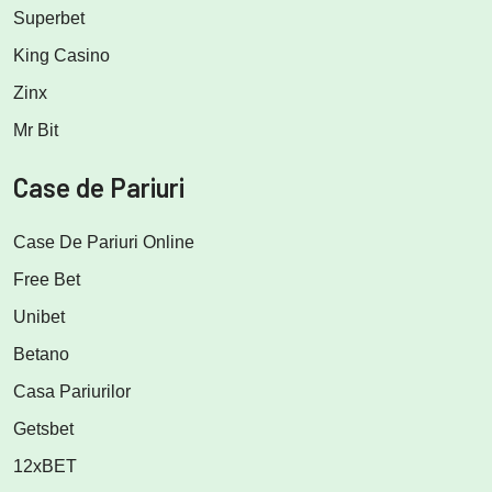
Superbet
King Casino
Zinx
Mr Bit
Case de Pariuri
Case De Pariuri Online
Free Bet
Unibet
Betano
Casa Pariurilor
Getsbet
12xBET