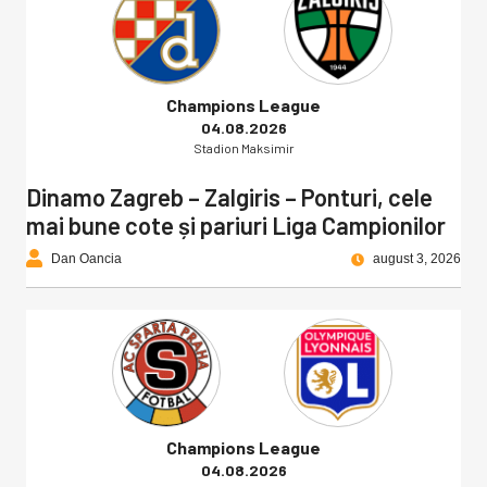
Champions League
04.08.2026
Stadion Maksimir
Dinamo Zagreb – Zalgiris – Ponturi, cele
mai bune cote și pariuri Liga Campionilor
Dan Oancia
august 3, 2026
Champions League
04.08.2026