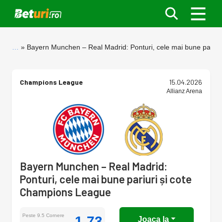
…
Bayern Munchen – Real Madrid: Ponturi, cele mai bune pariu
Champions League
15.04.2026
Allianz Arena
Bayern Munchen – Real Madrid:
Ponturi, cele mai bune pariuri și cote
Champions League
Peste 9.5 Cornere
1.73
Joaca la