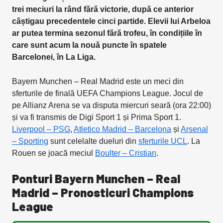
trei meciuri la rând fără victorie, după ce anterior
câștigau precedentele cinci partide. Elevii lui Arbeloa
ar putea termina sezonul fără trofeu, în condițiile în
care sunt acum la nouă puncte în spatele
Barcelonei, în La Liga.
Bayern Munchen – Real Madrid este un meci din
sferturile de finală UEFA Champions League. Jocul de
pe Allianz Arena se va disputa miercuri seară (ora 22:00)
și va fi transmis de Digi Sport 1 și Prima Sport 1.
Liverpool – PSG
,
Atletico Madrid – Barcelona
și
Arsenal
– Sporting
sunt celelalte dueluri din
sferturile UCL
. La
Rouen se joacă meciul
Boulter – Cristian
.
Ponturi Bayern Munchen – Real
Madrid – Pronosticuri Champions
League