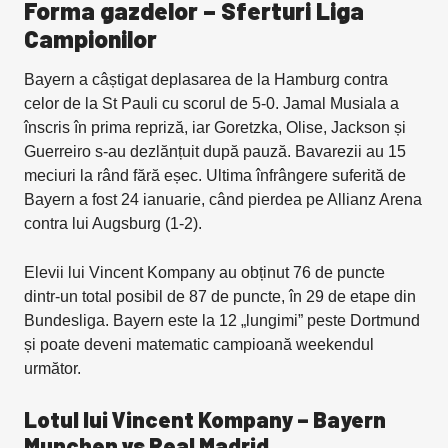
Forma gazdelor – Sferturi Liga
Campionilor
Bayern a câștigat deplasarea de la Hamburg contra
celor de la St Pauli cu scorul de 5-0. Jamal Musiala a
înscris în prima repriză, iar Goretzka, Olise, Jackson și
Guerreiro s-au dezlănțuit după pauză. Bavarezii au 15
meciuri la rând fără eșec. Ultima înfrângere suferită de
Bayern a fost 24 ianuarie, când pierdea pe Allianz Arena
contra lui Augsburg (1-2).
Elevii lui Vincent Kompany au obținut 76 de puncte
dintr-un total posibil de 87 de puncte, în 29 de etape din
Bundesliga. Bayern este la 12 „lungimi” peste Dortmund
și poate deveni matematic campioană weekendul
următor.
Lotul lui Vincent Kompany – Bayern
Munchen vs Real Madrid