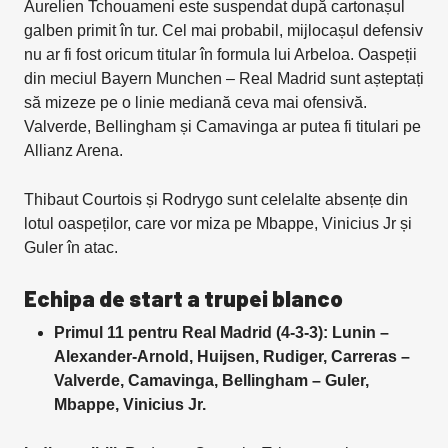
Aurelien Tchouameni este suspendat după cartonașul
galben primit în tur. Cel mai probabil, mijlocașul defensiv
nu ar fi fost oricum titular în formula lui Arbeloa. Oaspeții
din meciul Bayern Munchen – Real Madrid sunt așteptați
să mizeze pe o linie mediană ceva mai ofensivă.
Valverde, Bellingham și Camavinga ar putea fi titulari pe
Allianz Arena.
Thibaut Courtois și Rodrygo sunt celelalte absențe din
lotul oaspeților, care vor miza pe Mbappe, Vinicius Jr și
Guler în atac.
Echipa de start a trupei blanco
Primul 11 pentru Real Madrid (4-3-3): Lunin –
Alexander-Arnold, Huijsen, Rudiger, Carreras –
Valverde, Camavinga, Bellingham – Guler,
Mbappe, Vinicius Jr.