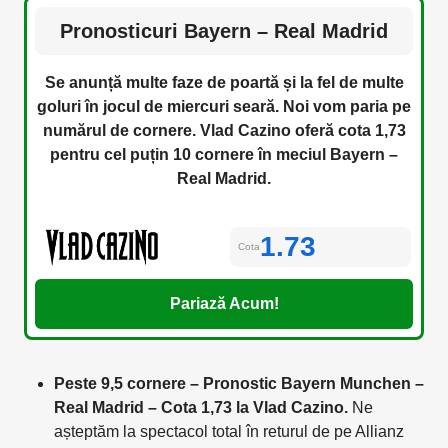
Pronosticuri Bayern – Real Madrid
Se anunță multe faze de poartă și la fel de multe
goluri în jocul de miercuri seară. Noi vom paria pe
numărul de cornere. Vlad Cazino oferă cota 1,73
pentru cel puțin 10 cornere în meciul Bayern –
Real Madrid.
1.73
Cota
Pariază Acum!
Peste 9,5 cornere – Pronostic Bayern Munchen –
Real Madrid – Cota 1,73 la Vlad Cazino.
Ne
așteptăm la spectacol total în returul de pe Allianz