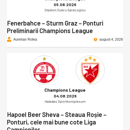
05.08.2026
Stadion Sukru Saracoglou
Fenerbahce – Sturm Graz – Ponturi
Preliminarii Champions League
Aurelian Rotea
august 4, 2026
Champions League
04.08.2026
Haladas Sportkomplexum
Hapoel Beer Sheva – Steaua Roșie –
Ponturi, cele mai bune cote Liga
Campionilor