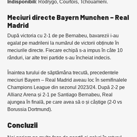
Indisponibili
: Rodrygo, Courtois, Tchouameni.
Meciuri directe Bayern Munchen – Real
Madrid
După victoria cu 2-1 de pe Bernabeu, bavarezii i-au
egalat pe madrileni la numărul de victorii obținute în
meciurile directe. Fiecare echipă s-a impus în câte 10
rânduri, iar alte trei partide s-au încheiat indecis.
Înaintea turului de săptămâna trecută, precedentele
meciuri Bayern – Real Madrid aveau loc în semifinalele
Champions League din sezonul 2023/24. După 2-2 pe
Allianz Arena și 2-1 pe Santiago Bernabeu, Real
ajungea în finală, pe care avea să o și câștige (2-0 vs
Borussia Dortmund).
Concluzii