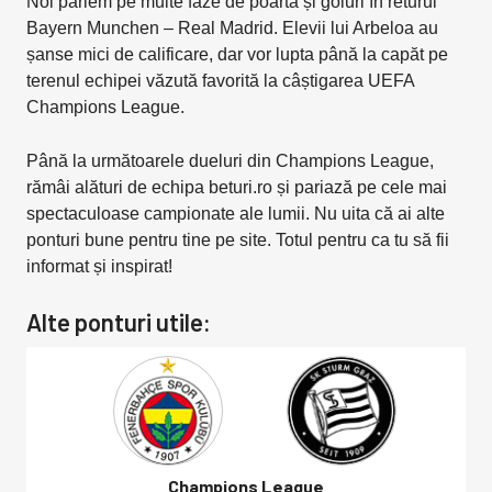
Noi pariem pe multe faze de poartă și goluri în returul
Bayern Munchen – Real Madrid. Elevii lui Arbeloa au
șanse mici de calificare, dar vor lupta până la capăt pe
terenul echipei văzută favorită la câștigarea UEFA
Champions League.
Până la următoarele dueluri din Champions League,
rămâi alături de echipa beturi.ro și pariază pe cele mai
spectaculoase campionate ale lumii. Nu uita că ai alte
ponturi bune pentru tine pe site. Totul pentru ca tu să fii
informat și inspirat!
Alte ponturi utile:
Champions League