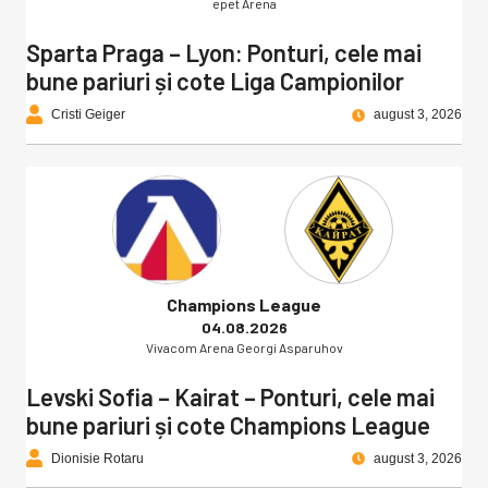
epet Arena
Sparta Praga – Lyon: Ponturi, cele mai
bune pariuri și cote Liga Campionilor
Cristi Geiger
august 3, 2026
Champions League
04.08.2026
Vivacom Arena Georgi Asparuhov
Levski Sofia – Kairat – Ponturi, cele mai
bune pariuri și cote Champions League
Dionisie Rotaru
august 3, 2026