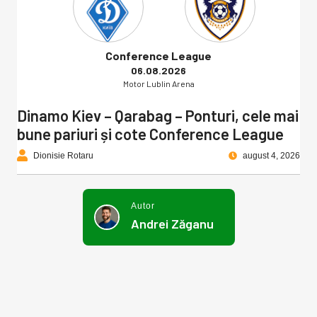
Conference League
06.08.2026
Motor Lublin Arena
Dinamo Kiev – Qarabag – Ponturi, cele mai
bune pariuri și cote Conference League
Dionisie Rotaru
august 4, 2026
Autor
Andrei Zăganu