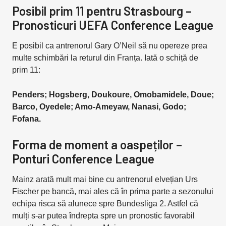
Posibil prim 11 pentru Strasbourg –
Pronosticuri UEFA Conference League
E posibil ca antrenorul Gary O’Neil să nu opereze prea
multe schimbări la returul din Franța. Iată o schiță de
prim 11:
Penders; Hogsberg, Doukoure, Omobamidele, Doue;
Barco, Oyedele; Amo-Ameyaw, Nanasi, Godo;
Fofana.
Forma de moment a oaspeților –
Ponturi Conference League
Mainz arată mult mai bine cu antrenorul elvețian Urs
Fischer pe bancă, mai ales că în prima parte a sezonului
echipa risca să alunece spre Bundesliga 2. Astfel că
mulți s-ar putea îndrepta spre un pronostic favorabil