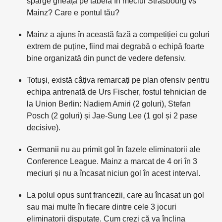
sparge gheața pe tabelă în meciul Strasbourg vs
Mainz? Care e pontul tău?
Mainz a ajuns în această fază a competiției cu goluri
extrem de puține, fiind mai degrabă o echipă foarte
bine organizată din punct de vedere defensiv.
Totuși, există câțiva remarcați pe plan ofensiv pentru
echipa antrenată de Urs Fischer, fostul tehnician de
la Union Berlin: Nadiem Amiri (2 goluri), Stefan
Posch (2 goluri) și Jae-Sung Lee (1 gol și 2 pase
decisive).
Germanii nu au primit gol în fazele eliminatorii ale
Conference League. Mainz a marcat de 4 ori în 3
meciuri și nu a încasat niciun gol în acest interval.
La polul opus sunt francezii, care au încasat un gol
sau mai multe în fiecare dintre cele 3 jocuri
eliminatorii disputate. Cum crezi că va înclina