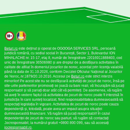
Beturi.ro
este deținut și operat de OGOOGA SERVICES SRL, persoană
juridică română, cu sediul social în București, Sector 1, Bulevardul ION
MIHALACHE nr. 15-17, etaj 8, număr de înregistrare J2016011888403, cod
unic de înregistrare 36506980 și are dreptul de a desfășura activitatea în
calitate de afiliat în domeniul jocurilor de noroc, acordat prin licența valabilă
până la data de 31.10.2026, conform Deciziei Oficiului Național al Jocurilor
de Noroc, nr.1879/20.10.2016. Accesul pe
Beturi.ro
este strict interzis
minorilor! Pe acest site nu se desfășoară activități de jocuri de noroc, însă pe
site-urile partenerilor promovați se joacă cu bani reali, vă încurajăm să jucați
responsabil și să pariați doar atât cât vă permiteți. De asemenea, vă rugăm
să aveți în vedere faptul că activitatea de jocuri de noroc poate fi interzisă în
jurisdicția în care sunteți localizat, fiind responsabilitatea dumneavoastră să
respectați legislația în vigoare. Activitatea de jocuri de noroc poate cauza
dependență și, totodată, poate avea un impact asupra situației
dumneavoastră financiare. Vă rugăm să jucați responsabil! În cazul
dependenței de jocuri de noroc sau pariuri, vă rugăm să contactați
Jocresponsabil, la numărul gratuit +0800 800 099, sau să accesați
jocresponsabil.ro
.