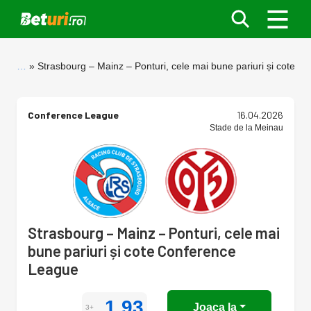
…
Strasbourg – Mainz – Ponturi, cele mai bune pariuri și cote 
Conference League
16.04.2026
Stade de la Meinau
Strasbourg – Mainz – Ponturi, cele mai
bune pariuri și cote Conference
League
1.93
Joaca la
3+