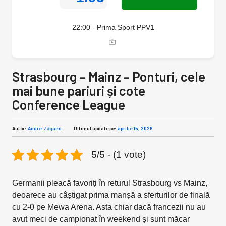
22:00 - Prima Sport PPV1
Strasbourg – Mainz – Ponturi, cele
mai bune pariuri și cote
Conference League
Autor:
Andrei Zăganu
Ultimul update pe:
aprilie 15, 2026
5/5 - (1 vote)
Germanii pleacă favoriți în returul Strasbourg vs Mainz,
deoarece au câștigat prima manșă a sferturilor de finală
cu 2-0 pe Mewa Arena. Asta chiar dacă francezii nu au
avut meci de campionat în weekend și sunt măcar