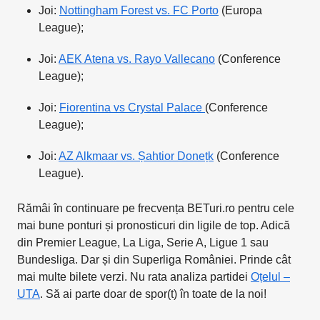
Joi:
Nottingham Forest vs. FC Porto
(Europa
League);
Joi:
AEK Atena vs. Rayo Vallecano
(Conference
League);
Joi:
Fiorentina vs Crystal Palace
(Conference
League);
Joi:
AZ Alkmaar vs. Șahtior Donețk
(Conference
League).
Rămâi în continuare pe frecvența BETuri.ro pentru cele
mai bune ponturi și pronosticuri din ligile de top. Adică
din Premier League, La Liga, Serie A, Ligue 1 sau
Bundesliga. Dar și din Superliga României. Prinde cât
mai multe bilete verzi. Nu rata analiza partidei
Oțelul –
UTA
. Să ai parte doar de spor(t) în toate de la noi!