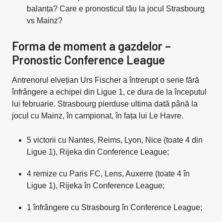
balanța? Care e pronosticul tău la jocul Strasbourg
vs Mainz?
Forma de moment a gazdelor –
Pronostic Conference League
Antrenorul elvețian Urs Fischer a întrerupt o serie fără
înfrângere a echipei din Ligue 1, ce dura de la începutul
lui februarie. Strasbourg pierduse ultima dată până la
jocul cu Mainz, în campionat, în fața lui Le Havre.
5 victorii cu Nantes, Reims, Lyon, Nice (toate 4 din
Ligue 1), Rijeka din Conference League;
4 remize cu Paris FC, Lens, Auxerre (toate 4 în
Ligue 1), Rijeka în Conference League;
1 înfrângere cu Strasbourg în Conference League;