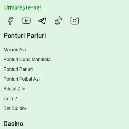
Urmărește-ne!
Ponturi Pariuri
Meciuri Azi
Ponturi Cupa Mondială
Ponturi Pariuri
Ponturi Fotbal Azi
Biletul Zilei
Cota 2
Bet Builder
Casino