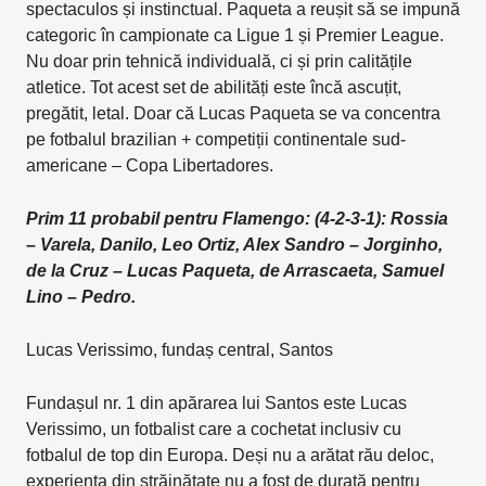
spectaculos și instinctual. Paqueta a reușit să se impună
categoric în campionate ca Ligue 1 și Premier League.
Nu doar prin tehnică individuală, ci și prin calitățile
atletice. Tot acest set de abilități este încă ascuțit,
pregătit, letal. Doar că Lucas Paqueta se va concentra
pe fotbalul brazilian + competiții continentale sud-
americane – Copa Libertadores.
Prim 11 probabil pentru Flamengo: (4-2-3-1): Rossia
– Varela, Danilo, Leo Ortiz, Alex Sandro – Jorginho,
de la Cruz – Lucas Paqueta, de Arrascaeta, Samuel
Lino – Pedro.
Lucas Verissimo, fundaș central, Santos
Fundașul nr. 1 din apărarea lui Santos este Lucas
Verissimo, un fotbalist care a cochetat inclusiv cu
fotbalul de top din Europa. Deși nu a arătat rău deloc,
experiența din străinătate nu a fost de durată pentru