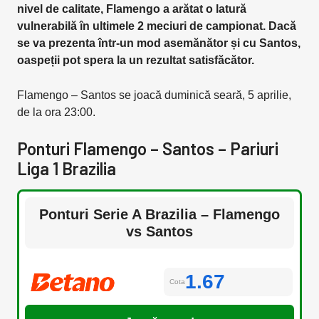
nivel de calitate, Flamengo a arătat o latură
vulnerabilă în ultimele 2 meciuri de campionat. Dacă
se va prezenta într-un mod asemănător și cu Santos,
oaspeții pot spera la un rezultat satisfăcător.
Flamengo – Santos se joacă duminică seară, 5 aprilie,
de la ora 23:00.
Ponturi Flamengo – Santos – Pariuri
Liga 1 Brazilia
Ponturi Serie A Brazilia – Flamengo
vs Santos
1.67
Cota