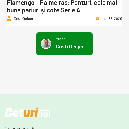
Flamengo – Palmeiras: Ponturi, cele mai
bune pariuri și cote Serie A
Cristi Geiger
mai 22, 2026
Autor
Cristi Geiger
Joc responsabil