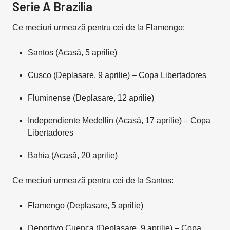
Serie A Brazilia
Ce meciuri urmează pentru cei de la Flamengo:
Santos (Acasă, 5 aprilie)
Cusco (Deplasare, 9 aprilie) – Copa Libertadores
Fluminense (Deplasare, 12 aprilie)
Independiente Medellin (Acasă, 17 aprilie) – Copa
Libertadores
Bahia (Acasă, 20 aprilie)
Ce meciuri urmează pentru cei de la Santos:
Flamengo (Deplasare, 5 aprilie)
Deportivo Cuenca (Deplasare, 9 aprilie) – Copa