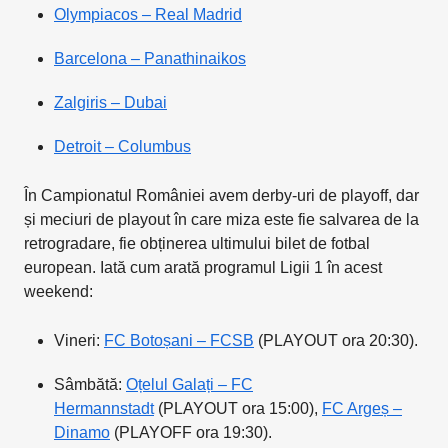
Olympiacos – Real Madrid
Barcelona – Panathinaikos
Zalgiris – Dubai
Detroit – Columbus
În Campionatul României avem derby-uri de playoff, dar
și meciuri de playout în care miza este fie salvarea de la
retrogradare, fie obținerea ultimului bilet de fotbal
european. Iată cum arată programul Ligii 1 în acest
weekend:
Vineri:
FC Botoșani – FCSB
(PLAYOUT ora 20:30).
Sâmbătă:
Oțelul Galați – FC
Hermannstadt
(PLAYOUT ora 15:00),
FC Argeș –
Dinamo
(PLAYOFF ora 19:30).