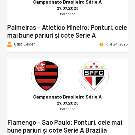
Campeonato Brasileiro Série A
27.07.2026
Maracana
Palmeiras – Atletico Mineiro: Ponturi, cele
mai bune pariuri și cote Serie A
Cristi Geiger
iulie 24, 2026
Campeonato Brasileiro Série A
27.07.2026
Maracana
Flamengo – Sao Paulo: Ponturi, cele mai
bune pariuri și cote Serie A Brazilia