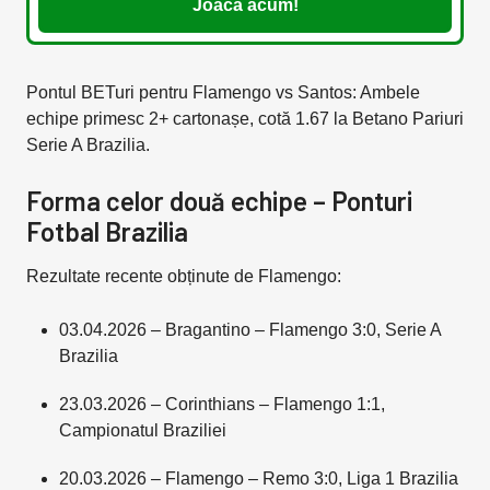
Joacă acum!
Pontul BETuri pentru Flamengo vs Santos: Ambele
echipe primesc 2+ cartonașe, cotă 1.67 la Betano Pariuri
Serie A Brazilia.
Forma celor două echipe – Ponturi
Fotbal Brazilia
Rezultate recente obținute de Flamengo:
03.04.2026 – Bragantino – Flamengo 3:0, Serie A
Brazilia
23.03.2026 – Corinthians – Flamengo 1:1,
Campionatul Braziliei
20.03.2026 – Flamengo – Remo 3:0, Liga 1 Brazilia