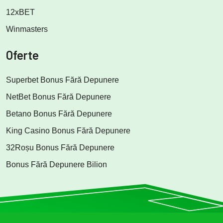
12xBET
Winmasters
Oferte
Superbet Bonus Fără Depunere
NetBet Bonus Fără Depunere
Betano Bonus Fără Depunere
King Casino Bonus Fără Depunere
32Roșu Bonus Fără Depunere
Bonus Fără Depunere Bilion