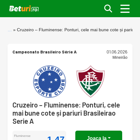
…
Cruzeiro – Fluminense: Ponturi, cele mai bune cote și pariuri B
Campeonato Brasileiro Série A
01.06.2026
Mineirão
Cruzeiro – Fluminense: Ponturi, cele
mai bune cote și pariuri Brasileirao
Serie A
Fluminense
1.47
Joaca la