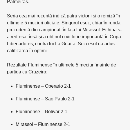
Palmeiras.
Seria cea mai recentă indică patru victorii și o remiză în
ultimele 5 meciuri oficiale. Singurul eșec, chiar în runda
precedentă din campionat, în fața lui Mirassol. Echipa s-
a redresat însă și a obținut o victorie importantă în Copa
Libertadores, contra lui La Guaira. Succesul i-a adus
calificarea în optimi.
Rezultate Fluminense în ultimele 5 meciuri înainte de
partida cu Cruzeiro:
Fluminense – Operario 2-1
Fluminense – Sao Paulo 2-1
Fluminense – Bolivar 2-1
Mirassol – Fluminense 2-1