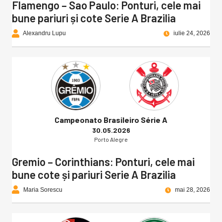
Flamengo – Sao Paulo: Ponturi, cele mai
bune pariuri și cote Serie A Brazilia
Alexandru Lupu
iulie 24, 2026
Campeonato Brasileiro Série A
30.05.2026
Porto Alegre
Gremio – Corinthians: Ponturi, cele mai
bune cote și pariuri Serie A Brazilia
Maria Sorescu
mai 28, 2026