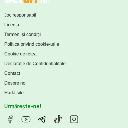
Joc responsabil
Licența
Termeni și condiții
Politica privind cookie-urile
Cookie de rețea
Declarație de Confidențialitate
Contact
Despre noi
Hartă site
Urmărește-ne!