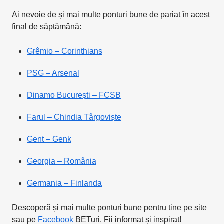
Ai nevoie de și mai multe ponturi bune de pariat în acest
final de săptămână:
Grêmio – Corinthians
PSG – Arsenal
Dinamo București – FCSB
Farul – Chindia Târgoviște
Gent – Genk
Georgia – România
Germania – Finlanda
Descoperă și mai multe ponturi bune pentru tine pe site
sau pe
Facebook
BETuri. Fii informat și inspirat!