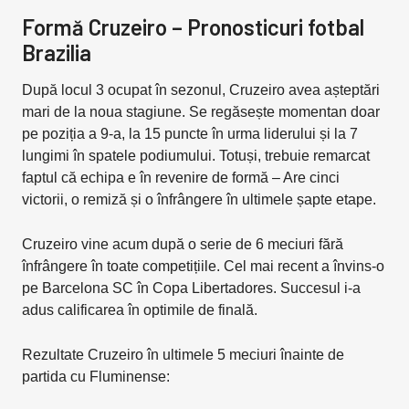
Formă Cruzeiro – Pronosticuri fotbal
Brazilia
După locul 3 ocupat în sezonul, Cruzeiro avea așteptări
mari de la noua stagiune. Se regăsește momentan doar
pe poziția a 9-a, la 15 puncte în urma liderului și la 7
lungimi în spatele podiumului. Totuși, trebuie remarcat
faptul că echipa e în revenire de formă – Are cinci
victorii, o remiză și o înfrângere în ultimele șapte etape.
Cruzeiro vine acum după o serie de 6 meciuri fără
înfrângere în toate competițiile. Cel mai recent a învins-o
pe Barcelona SC în Copa Libertadores. Succesul i-a
adus calificarea în optimile de finală.
Rezultate Cruzeiro în ultimele 5 meciuri înainte de
partida cu Fluminense: