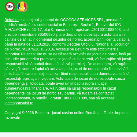
Beturi.ro
este deținut și operat de OGOOGA SERVICES SRL, persoană
juridică română, cu sediul social în București, Sector 1, Bulevardul ION
MIHALACHE nr. 15-17, etaj 8, număr de înregistrare J2016011888403, cod
unic de înregistrare 36506980 și are dreptul de a desfășura activitatea în
calitate de afiliat în domeniul jocurilor de noroc, acordat prin licența valabilă
până la data de 31.10.2026, conform Deciziei Oficiului Național al Jocurilor
de Noroc, nr.1879/20.10.2016. Accesul pe
Beturi.ro
este strict interzis
minorilor! Pe acest site nu se desfășoară activități de jocuri de noroc, însă pe
site-urile partenerilor promovați se joacă cu bani reali, vă încurajăm să jucați
responsabil și să pariați doar atât cât vă permiteți. De asemenea, vă rugăm
să aveți în vedere faptul că activitatea de jocuri de noroc poate fi interzisă în
jurisdicția în care sunteți localizat, fiind responsabilitatea dumneavoastră să
respectați legislația în vigoare. Activitatea de jocuri de noroc poate cauza
dependență și, totodată, poate avea un impact asupra situației
dumneavoastră financiare. Vă rugăm să jucați responsabil! În cazul
dependenței de jocuri de noroc sau pariuri, vă rugăm să contactați
Jocresponsabil, la numărul gratuit +0800 800 099, sau să accesați
jocresponsabil.ro
.
Copyright © 2026 Beturi.ro - jocuri casino online România - Toate drepturile
rezervate.