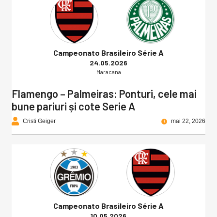
Campeonato Brasileiro Série A
24.05.2026
Maracana
Flamengo – Palmeiras: Ponturi, cele mai
bune pariuri și cote Serie A
Cristi Geiger
mai 22, 2026
Campeonato Brasileiro Série A
10.05.2026