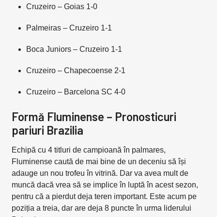
Cruzeiro – Goias 1-0
Palmeiras – Cruzeiro 1-1
Boca Juniors – Cruzeiro 1-1
Cruzeiro – Chapecoense 2-1
Cruzeiro – Barcelona SC 4-0
Formă Fluminense – Pronosticuri
pariuri Brazilia
Echipă cu 4 titluri de campioană în palmares,
Fluminense caută de mai bine de un deceniu să își
adauge un nou trofeu în vitrină. Dar va avea mult de
muncă dacă vrea să se implice în luptă în acest sezon,
pentru că a pierdut deja teren important. Este acum pe
poziția a treia, dar are deja 8 puncte în urma liderului