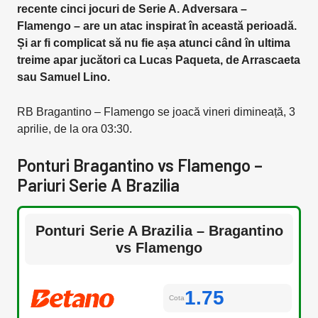
recente cinci jocuri de Serie A. Adversara –
Flamengo – are un atac inspirat în această perioadă.
Și ar fi complicat să nu fie așa atunci când în ultima
treime apar jucători ca Lucas Paqueta, de Arrascaeta
sau Samuel Lino.
RB Bragantino – Flamengo se joacă vineri dimineață, 3
aprilie, de la ora 03:30.
Ponturi Bragantino vs Flamengo –
Pariuri Serie A Brazilia
Ponturi Serie A Brazilia – Bragantino
vs Flamengo
1.75
Cota