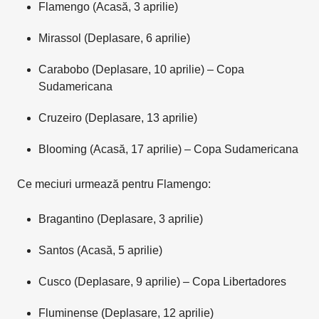
Flamengo (Acasă, 3 aprilie)
Mirassol (Deplasare, 6 aprilie)
Carabobo (Deplasare, 10 aprilie) – Copa
Sudamericana
Cruzeiro (Deplasare, 13 aprilie)
Blooming (Acasă, 17 aprilie) – Copa Sudamericana
Ce meciuri urmează pentru Flamengo:
Bragantino (Deplasare, 3 aprilie)
Santos (Acasă, 5 aprilie)
Cusco (Deplasare, 9 aprilie) – Copa Libertadores
Fluminense (Deplasare, 12 aprilie)