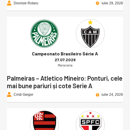
Dionisie Rotaru
iulie 29, 2026
Campeonato Brasileiro Série A
27.07.2026
Maracana
Palmeiras – Atletico Mineiro: Ponturi, cele
mai bune pariuri și cote Serie A
Cristi Geiger
iulie 24, 2026