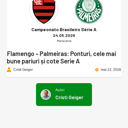
Campeonato Brasileiro Série A
24.05.2026
Maracana
Flamengo – Palmeiras: Ponturi, cele mai
bune pariuri și cote Serie A
Cristi Geiger
mai 22, 2026
Autor
Cristi Geiger