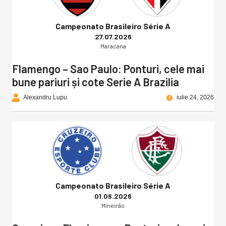
Campeonato Brasileiro Série A
27.07.2026
Maracana
Flamengo – Sao Paulo: Ponturi, cele mai
bune pariuri și cote Serie A Brazilia
Alexandru Lupu
iulie 24, 2026
Campeonato Brasileiro Série A
01.06.2026
Mineirão