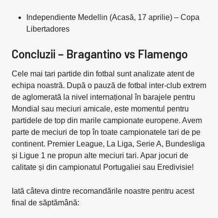
Independiente Medellin (Acasă, 17 aprilie) – Copa
Libertadores
Concluzii – Bragantino vs Flamengo
Cele mai tari partide din fotbal sunt analizate atent de
echipa noastră. După o pauză de fotbal inter-club extrem
de aglomerată la nivel internațional în barajele pentru
Mondial sau meciuri amicale, este momentul pentru
partidele de top din marile campionate europene. Avem
parte de meciuri de top în toate campionatele tari de pe
continent. Premier League, La Liga, Serie A, Bundesliga
și Ligue 1 ne propun alte meciuri tari. Apar jocuri de
calitate și din campionatul Portugaliei sau Eredivisie!
Iată câteva dintre recomandările noastre pentru acest
final de săptămână: