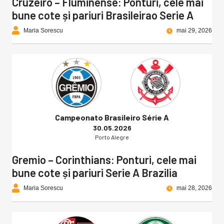
Cruzeiro – Fluminense: Ponturi, cele mai
bune cote și pariuri Brasileirao Serie A
Maria Sorescu
mai 29, 2026
Campeonato Brasileiro Série A
30.05.2026
Porto Alegre
Gremio – Corinthians: Ponturi, cele mai
bune cote și pariuri Serie A Brazilia
Maria Sorescu
mai 28, 2026