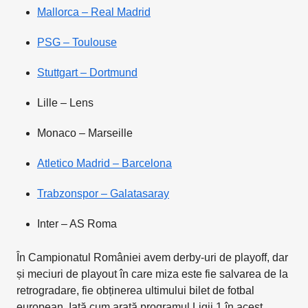
Mallorca – Real Madrid
PSG – Toulouse
Stuttgart – Dortmund
Lille – Lens
Monaco – Marseille
Atletico Madrid – Barcelona
Trabzonspor – Galatasaray
Inter – AS Roma
În Campionatul României avem derby-uri de playoff, dar
și meciuri de playout în care miza este fie salvarea de la
retrogradare, fie obținerea ultimului bilet de fotbal
european. Iată cum arată programul Ligii 1 în acest