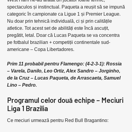
spectaculos și instinctual. Paqueta a reușit să se impună
categoric în campionate ca Ligue 1 și Premier League.
Nu doar prin tehnică individuală, ci și prin calitățile
atletice. Tot acest set de abilități este încă ascuțit,
pregătit, letal. Doar că Lucas Paqueta se va concentra
pe fotbalul brazilian + competiții continentale sud-
americane – Copa Libertadores.
Prim 11 probabil pentru Flamengo: (4-2-3-1): Rossia
– Varela, Danilo, Leo Ortiz, Alex Sandro – Jorginho,
de la Cruz – Lucas Paqueta, de Arrascaeta, Samuel
Lino – Pedro.
Programul celor două echipe – Meciuri
Liga 1 Brazilia
Ce meciuri urmează pentru Red Bull Bragantino: