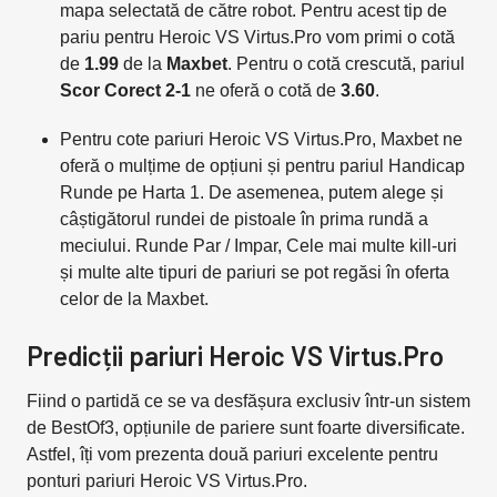
mapa selectată de către robot. Pentru acest tip de
pariu pentru Heroic VS Virtus.Pro vom primi o cotă
de
1.99
de la
Maxbet
. Pentru o cotă crescută, pariul
Scor Corect 2-1
ne oferă o cotă de
3.60
.
Pentru cote pariuri Heroic VS Virtus.Pro, Maxbet ne
oferă o mulțime de opțiuni și pentru pariul Handicap
Runde pe Harta 1. De asemenea, putem alege și
câștigătorul rundei de pistoale în prima rundă a
meciului. Runde Par / Impar, Cele mai multe kill-uri
și multe alte tipuri de pariuri se pot regăsi în oferta
celor de la Maxbet.
Predicții pariuri Heroic VS Virtus.Pro
Fiind o partidă ce se va desfășura exclusiv într-un sistem
de BestOf3, opțiunile de pariere sunt foarte diversificate.
Astfel, îți vom prezenta două pariuri excelente pentru
ponturi pariuri Heroic VS Virtus.Pro.