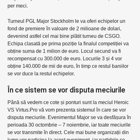
per meci.
Turneul PGL Major Stockholm le va oferi echipelor un
fond de premiere în valoare de 2 milioane de dolari,
devenind astfel cel mai bine plătit turneu de CSGO.
Echipa clasată pe prima poziție la finalul competiției va
obține suma de 1 milion de euro. Locul secund va fi
recompensat cu 300.000 de euro. Locurile 3 și 4 vor
obține 140.000 de mii de euro, în timp ce restul baniilor
se vor duce la restul echipelor.
În ce sistem se vor disputa meciurile
Până să vedem ce cote și ponturi sunt la meciul Heroic
VS Virtus.Pro vă vom prezenta sistemul în care se vor
disputa meciurile. Evenimentul Major se va desfășura în
perioada 30 octombrie – 7 noiembrie, iar toate meciurile
se vor transmite în direct. Cele mai bune organizații din
lume vor participa la acest eveniment, iar partidele se