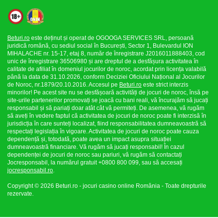
Beturi.ro
este deținut și operat de OGOOGA SERVICES SRL, persoană
juridică română, cu sediul social în București, Sector 1, Bulevardul ION
MIHALACHE nr. 15-17, etaj 8, număr de înregistrare J2016011888403, cod
unic de înregistrare 36506980 și are dreptul de a desfășura activitatea în
calitate de afiliat în domeniul jocurilor de noroc, acordat prin licența valabilă
până la data de 31.10.2026, conform Deciziei Oficiului Național al Jocurilor
de Noroc, nr.1879/20.10.2016. Accesul pe
Beturi.ro
este strict interzis
minorilor! Pe acest site nu se desfășoară activități de jocuri de noroc, însă pe
site-urile partenerilor promovați se joacă cu bani reali, vă încurajăm să jucați
responsabil și să pariați doar atât cât vă permiteți. De asemenea, vă rugăm
să aveți în vedere faptul că activitatea de jocuri de noroc poate fi interzisă în
jurisdicția în care sunteți localizat, fiind responsabilitatea dumneavoastră să
respectați legislația în vigoare. Activitatea de jocuri de noroc poate cauza
dependență și, totodată, poate avea un impact asupra situației
dumneavoastră financiare. Vă rugăm să jucați responsabil! În cazul
dependenței de jocuri de noroc sau pariuri, vă rugăm să contactați
Jocresponsabil, la numărul gratuit +0800 800 099, sau să accesați
jocresponsabil.ro
.
Copyright © 2026 Beturi.ro - jocuri casino online România - Toate drepturile
rezervate.