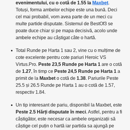
evenimentului, cu o cotă de 1.55 la
Maxbet
.
Totuși, forma ambelor echipe este una bună. Deci
cel mai probabil, vom avea parte de un meci cu
multe partide disputate. Sistemul de BestOf3 se
poate duce chiar și pe mapa decisivă, acolo unde
ambele echipe au câștigat câte o hartă.
Total Runde pe Harta 1 sau 2, vine cu o mulțime de
cote excelente pentru cote pariuri Heroic VS
Virtus.Pro.
Peste 23,5 Runde pe Harta 1
are o cotă
de
1.27
, în timp ce
Peste 24,5 Runde pe Harta 1
a
primit de la
Maxbet
o cotă de
1.38
. Pariurile Peste
25.5 și 26.5 Runde pe Harta 1 au o cotă de 1.57,
respectiv 1.84.
Un tip interesant de pariu, disponibil la Maxbet, este
Peste 2.5 Hărți disputate în meci
. Astfel, pentru a fi
câștigător, este necesar ca ambele organizații să
câștige cel puțin o hartă iar partida sa ajungă pe