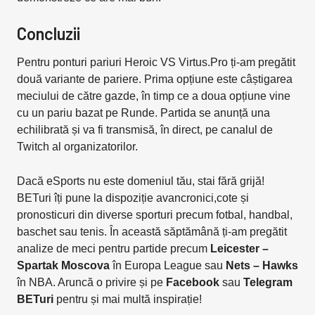
Concluzii
Pentru ponturi pariuri Heroic VS Virtus.Pro ți-am pregătit
două variante de pariere. Prima opțiune este câștigarea
meciului de către gazde, în timp ce a doua opțiune vine
cu un pariu bazat pe Runde. Partida se anunță una
echilibrată și va fi transmisă, în direct, pe canalul de
Twitch al organizatorilor.
Dacă eSports nu este domeniul tău, stai fără grijă!
BETuri îți pune la dispoziție avancronici,cote și
pronosticuri din diverse sporturi precum fotbal, handbal,
baschet sau tenis. În această săptămână ți-am pregătit
analize de meci pentru partide precum
Leicester –
Spartak Moscova
în Europa League sau
Nets – Hawks
în NBA. Aruncă o privire și pe
Facebook
sau
Telegram
BETuri
pentru și mai multă inspirație!