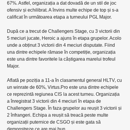
67%. Astfel, organizația a dat dovadă de un stil de joc
ofensiv și echilibrat. A învins multe echipe de top și s-a
calificat în următoarea etapa a turneului PGL Major.
După ce a trecut de Challengers Stage, cu 3 victorii din
5 meciuri jucate, Heroic a ajuns în etapa grupelor. Acolo
unde a obținut 3 victorii din 4 meciuri disputate. Fiind
una dintre echipele rămase în competiție, organizația
este una dintre favoritele la câștigarea marelui trofeul
Major.
Aflată pe poziția a 11-a în clasamentul general HLTV, cu
un winrate de 60%, Virtus.Pro este una dintre echipele
ce reprezintă regiunea CIS la acest turneu. Organizația
a înregistrat 3 victorii din 4 meciuri în etapa de
Challengers Stage. În faza grupelor au reușit 3 victorii și
2 înfrangeri. Echipa a reușit să treacă peste multe
organizații puternice de CSGO și este gata să
demonstreze ce are mai bun.