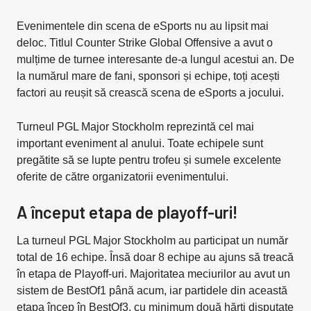
Evenimentele din scena de eSports nu au lipsit mai
deloc. Titlul Counter Strike Global Offensive a avut o
mulțime de turnee interesante de-a lungul acestui an. De
la numărul mare de fani, sponsori și echipe, toți acești
factori au reușit să crească scena de eSports a jocului.
Turneul PGL Major Stockholm reprezintă cel mai
important eveniment al anului. Toate echipele sunt
pregătite să se lupte pentru trofeu și sumele excelente
oferite de către organizatorii evenimentului.
A început etapa de playoff-uri!
La turneul PGL Major Stockholm au participat un număr
total de 16 echipe. Însă doar 8 echipe au ajuns să treacă
în etapa de Playoff-uri. Majoritatea meciurilor au avut un
sistem de BestOf1 până acum, iar partidele din această
etapa încep în BestOf3, cu minimum două hărți disputate