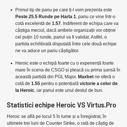
Primul tip de pariu pe care ți-l vom prezenta este
Peste 25.5 Runde pe Harta 1
, pariu ce vine într-o
cotă excelentă de
1.57
. Indiferent de echipa care va
câștiga meciul, dacă ambele organizații vor obține
cel puțin 10 runde, pariul va fi validat. Astfel, o
partida echilibrată disputată între cele două echipe
ne va aduce un pariu câștigător.
Heroic este o echipă foarte cu o experiență foarte
mare în scena de CSGO și pleacă cu prima șansă în
această partidă din PGL Major.
Maxbet
ne oferă o
cotă de
1.55
pentru o potențială
victorie a celor de
la Heroic
, iar pariul este unul destul de bun.
Statistici echipe Heroic VS Virtus.Pro
Heroic se află pe locul 5 în lume și a înregistrat, în
ultimele trei luni de Counter Strike, o rată de câștig de