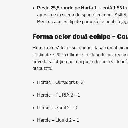
Peste 25,5 runde pe Harta 1
–
cotă 1.53
la
apreciate în scena de sport electronic. Astfel
Pentru ca acest tip de pariu să fie unul câști
Forma celor două echipe – Cou
Heroic ocupă locul secund în clasamentul mondial
câștig de 71% în ultimele trei luni de joc, reuș
nevoită să obțină nu mai puțin de cinci victorii 
disputate.
Heroic – Outsiders 0 -2
Heroic – FURIA 2 – 1
Heroic – Spirit 2 – 0
Heroic – Liquid 2 – 1