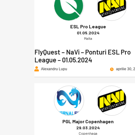
ESL Pro League
01.05.2024
Malta
FlyQuest – NaVi – Ponturi ESL Pro
League – 01.05.2024
Alexandru Lupu
aprilie 30, 
PGL Major Copenhagen
29.03.2024
Copenhaga