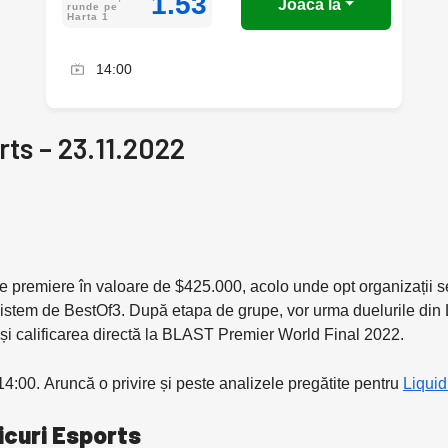
1.53
Joaca la
runde pe
Harta 1
14:00
rts – 23.11.2022
premiere în valoare de $425.000, acolo unde opt organizații se 
un sistem de BestOf3. După etapa de grupe, vor urma duelurile d
și calificarea directă la BLAST Premier World Final 2022.
 14:00. Aruncă o privire și peste analizele pregătite pentru
Liquid
ticuri Esports