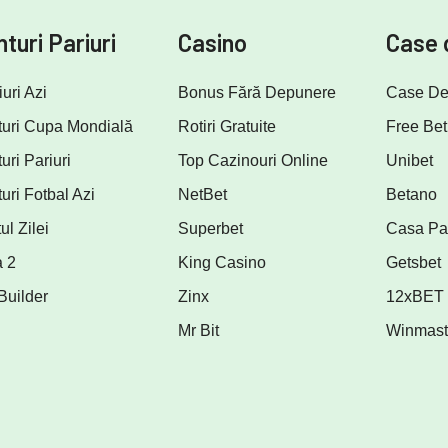
turi Pariuri
Casino
Case 
uri Azi
Bonus Fără Depunere
Case De 
turi Cupa Mondială
Rotiri Gratuite
Free Bet
uri Pariuri
Top Cazinouri Online
Unibet
uri Fotbal Azi
NetBet
Betano
ul Zilei
Superbet
Casa Par
a 2
King Casino
Getsbet
Builder
Zinx
12xBET
Mr Bit
Winmast