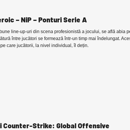
roic – NiP – Ponturi Serie A
une line-up-uri din scena profesionistă a jocului, se află abia pe
legătură între jucători se formează într-un timp mai îndelungat. A
e care jucătorii, la nivel individual, îl dețin.
ri Counter-Strike: Global Offensive