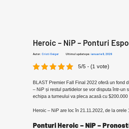
Heroic – NiP – Ponturi Espo
Autor:
Cristi Geiger
Ultimul update pe:
ianuarie 9, 2026
5/5 - (1 vote)
BLAST Premier Fall Final 2022 oferă un fond de 
– NiP și restul partidelor se vor disputa într-
echipa a turneului va pleca acasă cu $200.000 
Heroic – NiP
are loc în 21.11.2022, de la orele
Ponturi Heroic – NiP – Pronos