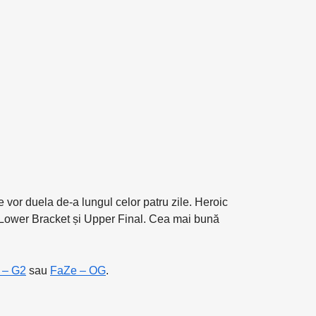
vor duela de-a lungul celor patru zile. Heroic
in Lower Bracket și Upper Final. Cea mai bună
 – G2
sau
FaZe – OG
.