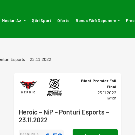
Meciuri Azi
Știri Sport
Oferte
Bonus Fără Depunere
Free
onturi Esports – 23.11.2022
Blast Premier Fall
Final
23.11.2022
Twitch
Heroic – NiP – Ponturi Esports –
23.11.2022
Peste 25,5