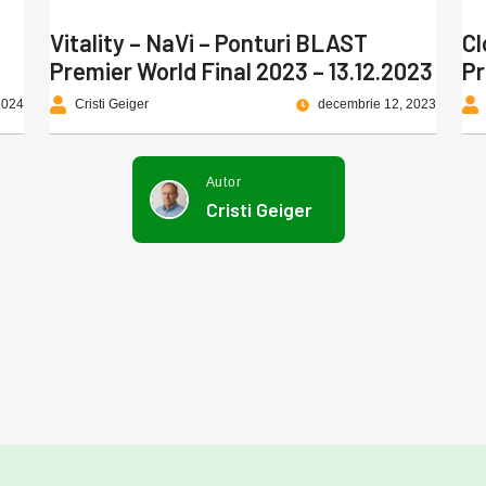
Vitality – NaVi – Ponturi BLAST
Cl
Premier World Final 2023 – 13.12.2023
Pr
2024
Cristi Geiger
decembrie 12, 2023
Autor
Cristi Geiger