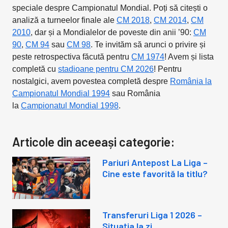
speciale despre Campionatul Mondial. Poți să citești o
analiză a turneelor finale ale
CM 2018
,
CM 2014
,
CM
2010
, dar și a Mondialelor de poveste din anii ’90:
CM
90
,
CM 94
sau
CM 98
. Te invităm să arunci o privire și
peste retrospectiva făcută pentru
CM 1974
! Avem și lista
completă cu
stadioane pentru CM 2026
! Pentru
nostalgici, avem povestea completă despre
România la
Campionatul Mondial 1994
sau România
la
Campionatul Mondial 1998
.
Articole din aceeași categorie:
Pariuri Antepost La Liga –
Cine este favorită la titlu?
Transferuri Liga 1 2026 –
Situația la zi