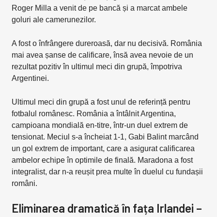
Roger Milla a venit de pe bancă și a marcat ambele
goluri ale camerunezilor.
A fost o înfrângere dureroasă, dar nu decisivă. România
mai avea șanse de calificare, însă avea nevoie de un
rezultat pozitiv în ultimul meci din grupă, împotriva
Argentinei.
Ultimul meci din grupă a fost unul de referință pentru
fotbalul românesc. România a întâlnit Argentina,
campioana mondială en-titre, într-un duel extrem de
tensionat. Meciul s-a încheiat 1-1, Gabi Balint marcând
un gol extrem de important, care a asigurat calificarea
ambelor echipe în optimile de finală. Maradona a fost
integralist, dar n-a reușit prea multe în duelul cu fundașii
români.
Eliminarea dramatică în fața Irlandei –