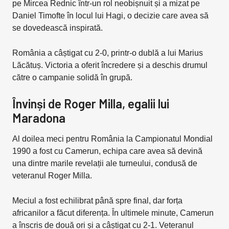
pe Mircea Rednic într-un rol neobișnuit și a mizat pe
Daniel Timofte în locul lui Hagi, o decizie care avea să
se dovedească inspirată.
România a câștigat cu 2-0, printr-o dublă a lui Marius
Lăcătuș. Victoria a oferit încredere și a deschis drumul
către o campanie solidă în grupă.
Învinși de Roger Milla, egalii lui
Maradona
Al doilea meci pentru România la Campionatul Mondial
1990 a fost cu Camerun, echipa care avea să devină
una dintre marile revelații ale turneului, condusă de
veteranul Roger Milla.
Meciul a fost echilibrat până spre final, dar forța
africanilor a făcut diferența. În ultimele minute, Camerun
a înscris de două ori și a câștigat cu 2-1. Veteranul