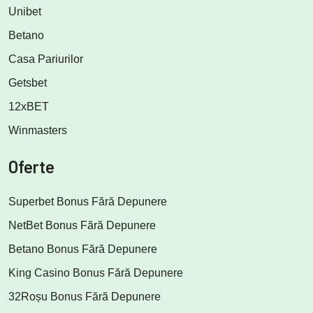
Unibet
Betano
Casa Pariurilor
Getsbet
12xBET
Winmasters
Oferte
Superbet Bonus Fără Depunere
NetBet Bonus Fără Depunere
Betano Bonus Fără Depunere
King Casino Bonus Fără Depunere
32Roșu Bonus Fără Depunere