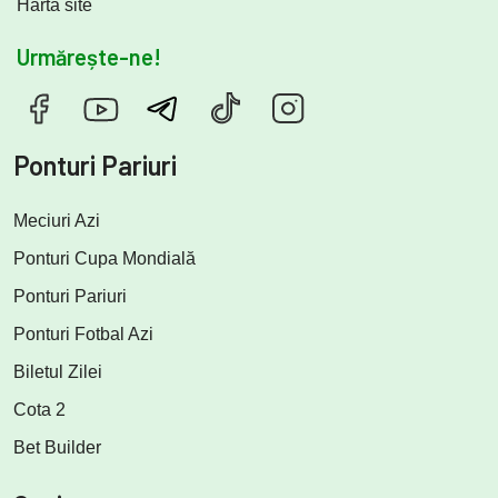
Hartă site
Urmărește-ne!
Ponturi Pariuri
Meciuri Azi
Ponturi Cupa Mondială
Ponturi Pariuri
Ponturi Fotbal Azi
Biletul Zilei
Cota 2
Bet Builder