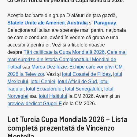
cu ce lot Turcia se prezintă la Cupa Mondială 2026.
Aceștia fac parte din grupa D alături de țara gazdă,
Statele Unite ale Americii
,
Australia
și
Paraguay
.
Selecționerul italian are speranțe mari pentru naționala
pe care o conduce, având în vedere că grupa e una
accesibilă pentru ei. Vezi și articolele noastre
despre
Țări calificate la Cupa Mondială 2026
,
Cele mai
mari surprize din istoria Campionatului Mondial de
Fotbal
sau
Marea Deziluzie: Echipe care vor privi CM
2026 la Televizor
. Vezi și
lotul Coastei de Fildeș
,
lotul
Mexicului
,
lotul Cehiei
,
lotul Africii de Sud
,
lotul
Iraqului
,
lotul Ecuadorului
,
lotul Senegalului
,
lotul
Norvegiei
sau
lotul Haitiului
la CM 2026. Avem și un
preview dedicat Grupei F
de la CM 2026.
Lot Turcia Cupa Mondială 2026 – Lista
completă prezentată de Vincenzo
Montella