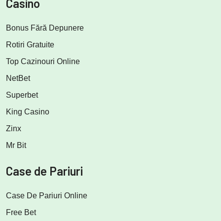
Casino
Bonus Fără Depunere
Rotiri Gratuite
Top Cazinouri Online
NetBet
Superbet
King Casino
Zinx
Mr Bit
Case de Pariuri
Case De Pariuri Online
Free Bet