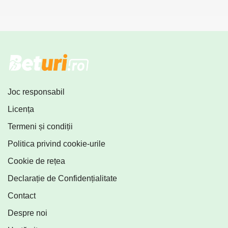
Joc responsabil
Licența
Termeni și condiții
Politica privind cookie-urile
Cookie de rețea
Declarație de Confidențialitate
Contact
Despre noi