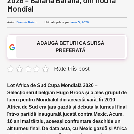
2026 – Bafana Bafana, din nou la
Mondial
Autor:
Dionisie Rotaru
Ultimul update pe:
iunie 5, 2026
ADAUGĂ BETURI CA SURSĂ
PREFERATĂ
Rate this post
Lot Africa de Sud Cupa Mondială 2026 –
Selecționerul belgian Hugo Broos și-a ales grupul de
lucru pentru Mondialul din această vară. În 2010,
Africa de Sud era țara gazdă și debuta la turneul final
într-o partidă inaugurală jucată contra Mexic. Acum,
16 ani mai târziu, aceeași confruntare deschide un
alt turneu final. De data asta, cu Mexic gazdă și Africa