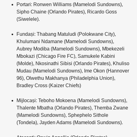
Portari: Ronwen Williams (Mamelodi Sundowns),
Sipho Chaine (Orlando Pirates), Ricardo Goss
(Siwelele).
Fundași: Thabang Matuludi (Polokwane City),
Khulumani Ndamane (Mamelodi Sundowns),
Aubrey Modiba (Mamelodi Sundowns), Mbekezeli
Mbokazi (Chicago Fire FC), Samukele Kabini
(Molde), Nkosinathi Sibisi (Orlando Pirates), Khuliso
Mudau (Mamelodi Sundowns), Ime Okon (Hannover
96), Olwethu Makhanya (Philadelphia Union),
Bradley Cross (Kaizer Chiefs)
Mijlocași: Teboho Mokoena (Mamelodi Sundowns),
Thalente Mbatha (Orlando Pirates), Themba Zwane
(Mamelodi Sundowns), Sphephelo Sithole
(Tondela), Jayden Adams (Mamelodi Sundowns).