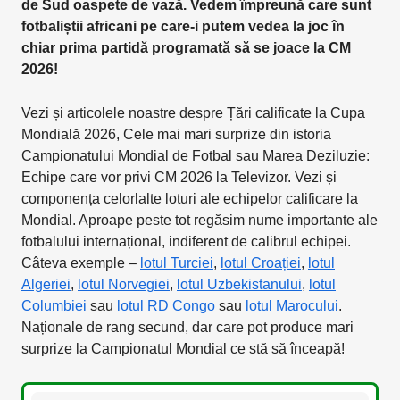
de Sud oaspete de vază. Vedem împreună care sunt
fotbaliștii africani pe care-i putem vedea la joc în
chiar prima partidă programată să se joace la CM
2026!
Vezi și articolele noastre despre Țări calificate la Cupa
Mondială 2026, Cele mai mari surprize din istoria
Campionatului Mondial de Fotbal sau Marea Deziluzie:
Echipe care vor privi CM 2026 la Televizor. Vezi și
componența celorlalte loturi ale echipelor calificare la
Mondial. Aproape peste tot regăsim nume importante ale
fotbalului internațional, indiferent de calibrul echipei.
Câteva exemple –
lotul Turciei
,
lotul Croației
,
lotul
Algeriei
,
lotul Norvegiei
,
lotul Uzbekistanului
,
lotul
Columbiei
sau
lotul RD Congo
sau
lotul Marocului
.
Naționale de rang secund, dar care pot produce mari
surprize la Campionatul Mondial ce stă să înceapă!