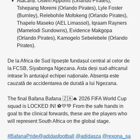
Atacanți: Oswin Appollis (Orlando Pirates),
Tshepang Moremi (Orlando Pirates), Lyle Foster
(Burnley), Relebohile Mofokeng (Orlando Pirates),
Thapelo Maseko (AEL Limassol), Iqraam Rayners
(Mamelodi Sundowns), Evidence Makgopa
(Orlando Pirates), Kamogelo Sebelebele (Orlando
Pirates).
De la Africa de Sud lipsește fundașul central al celor de
la FCSB, Siyabonga Ngezana. Asta deși sud-africanul
intrase în anturajul echipei naționale. Absența este
cauzată de accidentarea de durată a lui Ngezana.
The final Bafana Bafana 🇿🇦🔥 2026 FIFA World Cup
squad is LOCKED IN! ⚽💛💚 From the safe hands in
goal to the clinical forwards, these are the players who
will represent South Africa on the global stage.
#BafanaPride
@adidasfootball
@adidasza
@rexona_sa