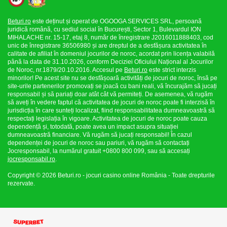
Beturi.ro
este deținut și operat de OGOOGA SERVICES SRL, persoană
juridică română, cu sediul social în București, Sector 1, Bulevardul ION
MIHALACHE nr. 15-17, etaj 8, număr de înregistrare J2016011888403, cod
unic de înregistrare 36506980 și are dreptul de a desfășura activitatea în
calitate de afiliat în domeniul jocurilor de noroc, acordat prin licența valabilă
până la data de 31.10.2026, conform Deciziei Oficiului Național al Jocurilor
de Noroc, nr.1879/20.10.2016. Accesul pe
Beturi.ro
este strict interzis
minorilor! Pe acest site nu se desfășoară activități de jocuri de noroc, însă pe
site-urile partenerilor promovați se joacă cu bani reali, vă încurajăm să jucați
responsabil și să pariați doar atât cât vă permiteți. De asemenea, vă rugăm
să aveți în vedere faptul că activitatea de jocuri de noroc poate fi interzisă în
jurisdicția în care sunteți localizat, fiind responsabilitatea dumneavoastră să
respectați legislația în vigoare. Activitatea de jocuri de noroc poate cauza
dependență și, totodată, poate avea un impact asupra situației
dumneavoastră financiare. Vă rugăm să jucați responsabil! În cazul
dependenței de jocuri de noroc sau pariuri, vă rugăm să contactați
Jocresponsabil, la numărul gratuit +0800 800 099, sau să accesați
jocresponsabil.ro
.
Copyright © 2026 Beturi.ro - jocuri casino online România - Toate drepturile
rezervate.