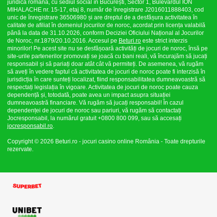
juridică română, cu sediul social în București, Sector 1, Bulevardul ION
MIHALACHE nr. 15-17, etaj 8, număr de înregistrare J2016011888403, cod
unic de înregistrare 36506980 și are dreptul de a desfășura activitatea în
calitate de afiliat în domeniul jocurilor de noroc, acordat prin licența valabilă
până la data de 31.10.2026, conform Deciziei Oficiului Național al Jocurilor
de Noroc, nr.1879/20.10.2016. Accesul pe
Beturi.ro
este strict interzis
minorilor! Pe acest site nu se desfășoară activități de jocuri de noroc, însă pe
site-urile partenerilor promovați se joacă cu bani reali, vă încurajăm să jucați
responsabil și să pariați doar atât cât vă permiteți. De asemenea, vă rugăm
să aveți în vedere faptul că activitatea de jocuri de noroc poate fi interzisă în
jurisdicția în care sunteți localizat, fiind responsabilitatea dumneavoastră să
respectați legislația în vigoare. Activitatea de jocuri de noroc poate cauza
dependență și, totodată, poate avea un impact asupra situației
dumneavoastră financiare. Vă rugăm să jucați responsabil! În cazul
dependenței de jocuri de noroc sau pariuri, vă rugăm să contactați
Jocresponsabil, la numărul gratuit +0800 800 099, sau să accesați
jocresponsabil.ro
.
Copyright © 2026 Beturi.ro - jocuri casino online România - Toate drepturile
rezervate.