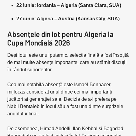
22 iunie: Iordania – Algeria (Santa Clara, SUA)
27 iunie: Algeria – Austria (Kansas City, SUA)
Absențele din lot pentru Algeria la
Cupa Mondială 2026
Deși lotul este unul puternic, selecția finală a fost însoțită
de mai multe absențe importante, care au stârnit discuții
în rândul suporterilor.
Cea mai notabilă absență este Ismaël Bennacer,
mijlocaș considerat unul dintre cei mai importanți
jucători ai generației sale. Decizia de a-l prefera pe
Nabil Bentaleb în locul său a fost una dintre surprizele
anunțului final.
De asemenea, Himad Abdelli, Ilan Kebbal și Baghdad
Bounedjah nu au fost incluși în lot, în ciuda sezonului