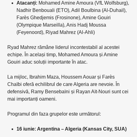
Atacanți:
Mohamed Amine Amoura (VfL Wolfsburg),
Nadhir Benbouali (ETO), Adil Boulbina (Al-Duhail),
Farès Ghedjemis (Frosinone), Amine Gouiri
(Olympique Marseilla), Anis Hadj Moussa
(Feyenoord), Riyad Mahrez (Al-Ahli)
Ryad Mahrez rămâne liderul incontestabil al acestei
echipe. În același timp, Mohamed Amoura și Amine
Gouiri aduc soluții importante în atac.
La mijloc, Ibrahim Maza, Houssem Aouar și Farès
Chaïbi oferă echilibrul de care Algeria are nevoie. În
defensivă, Ramy Bensebaïni și Rayan Aït-Nouri sunt cei
mai importanți oameni.
Programul din faza grupelor este următorul:
16 iunie: Argentina – Algeria (Kansas City, SUA)