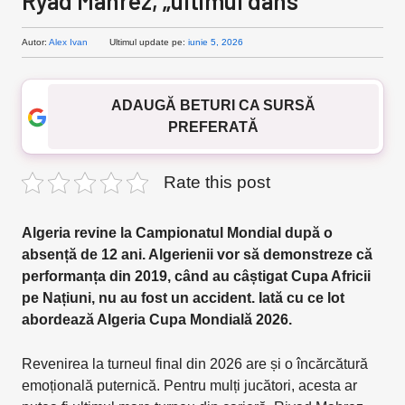
Ryad Mahrez, „ultimul dans”
Autor:
Alex Ivan
Ultimul update pe:
iunie 5, 2026
ADAUGĂ BETURI CA SURSĂ
PREFERATĂ
Rate this post
Algeria revine la Campionatul Mondial după o
absență de 12 ani. Algerienii vor să demonstreze că
performanța din 2019, când au câștigat Cupa Africii
pe Națiuni, nu au fost un accident. Iată cu ce lot
abordează Algeria Cupa Mondială 2026.
Revenirea la turneul final din 2026 are și o încărcătură
emoțională puternică. Pentru mulți jucători, acesta ar