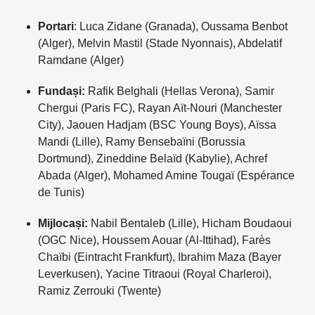
Portari
: Luca Zidane (Granada), Oussama Benbot
(Alger), Melvin Mastil (Stade Nyonnais), Abdelatif
Ramdane (Alger)
Fundași:
Rafik Belghali (Hellas Verona), Samir
Chergui (Paris FC), Rayan Aït-Nouri (Manchester
City), Jaouen Hadjam (BSC Young Boys), Aïssa
Mandi (Lille), Ramy Bensebaïni (Borussia
Dortmund), Zineddine Belaïd (Kabylie), Achref
Abada (Alger), Mohamed Amine Tougaï (Espérance
de Tunis)
Mijlocași:
Nabil Bentaleb (Lille), Hicham Boudaoui
(OGC Nice), Houssem Aouar (Al-Ittihad), Farès
Chaïbi (Eintracht Frankfurt), Ibrahim Maza (Bayer
Leverkusen), Yacine Titraoui (Royal Charleroi),
Ramiz Zerrouki (Twente)