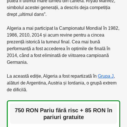
putea fi ultimul mare turneu din carieră. Riyad Mahrez,
simbolul acestei generații, a descris deja competiția
drept „ultimul dans”.
Algeria a mai participat la Campionatul Mondial în 1982,
1986, 2010, 2014 și acum revine pentru a cincea
prezență istorică la turneul final. Cea mai bună
performanță a fost accederea în optimile de finală în
2014, când a fost eliminată de viitoarea campioană
Germania.
La această ediție, Algeria a fost repartizată în
Grupa J
,
alături de Argentina, Austria și Iordania, o grupă extrem
de dificilă.
750 RON Pariu fără risc + 85 RON în
pariuri gratuite