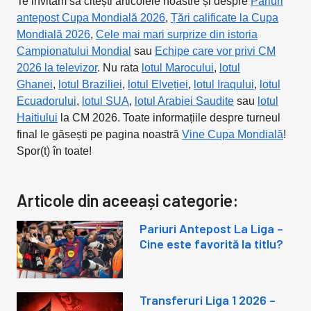
Te invităm să citești articolele noastre și despre
Pariuri
antepost Cupa Mondială 2026
,
Țări calificate la Cupa
Mondială 2026
,
Cele mai mari surprize din istoria
Campionatului Mondial
sau
Echipe care vor privi CM
2026 la televizor
. Nu rata
lotul Marocului
,
lotul
Ghanei
,
lotul Braziliei
,
lotul Elveției
,
lotul Iraqului
,
lotul
Ecuadorului
,
lotul SUA
,
lotul Arabiei Saudite
sau
lotul
Haitiului
la CM 2026. Toate informațiile despre turneul
final le găsești pe pagina noastră
Vine Cupa Mondială
!
Spor(t) în toate!
Articole din aceeași categorie:
Pariuri Antepost La Liga –
Cine este favorită la titlu?
Transferuri Liga 1 2026 –