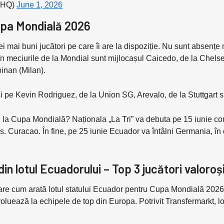
6HQ)
June 1, 2026
pa Mondială 2026
 mai buni jucători pe care îi are la dispoziție. Nu sunt absențe 
 meciurile de la Mondial sunt mijlocașul Caicedo, de la Chelse
inan (Milan).
i pe Kevin Rodriguez, de la Union SG, Arevalo, de la Stuttgart 
a Cupa Mondială? Naționala „La Tri” va debuta pe 15 iunie cont
. Curacao. În fine, pe 25 iunie Ecuador va întâlni Germania, în 
in lotul Ecuadorului – Top 3 jucători valoroș
oare cum arată lotul statului Ecuador pentru Cupa Mondială 2026.
oluează la echipele de top din Europa. Potrivit Transfermarkt, l