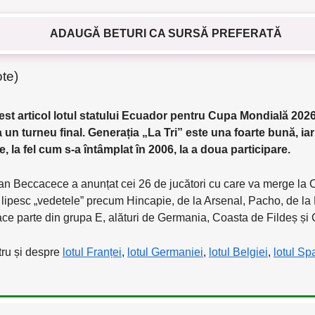
ADAUGĂ BETURI CA SURSĂ PREFERATĂ
ote)
acest articol lotul statului Ecuador pentru Cupa Mondială 20
 un turneu final. Generația „La Tri” este una foarte bună, ia
, la fel cum s-a întâmplat în 2006, la a doua participare.
ian Beccacece a anunțat cei 26 de jucători cu care va merge la
 lipesc „vedetele” precum Hincapie, de la Arsenal, Pacho, de 
ace parte din grupa E, alături de Germania, Coasta de Fildeș și
stru și despre
lotul Franței
,
lotul Germaniei
,
lotul Belgiei
,
lotul Sp