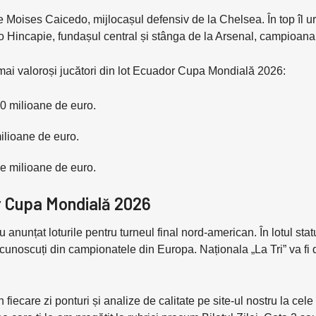
ste Moises Caicedo, mijlocașul defensiv de la Chelsea. În top îl
ro Hincapie, fundașul central și stânga de la Arsenal, campioan
r mai valoroși jucători din lot Ecuador Cupa Mondială 2026:
0 milioane de euro.
ilioane de euro.
e milioane de euro.
r Cupa Mondială 2026
u anunțat loturile pentru turneul final nord-american. În lotul st
cunoscuți din campionatele din Europa. Naționala „La Tri” va fi d
 fiecare zi ponturi și analize de calitate pe site-ul nostru la cel