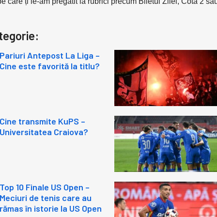
e care ți le-am pregătit la rubrici precum Biletul Zilei, Cota 2 sau
tegorie:
Pariuri Antepost La Liga –
Cine este favorită la titlu?
Cine transmite KuPS –
Universitatea Craiova?
Top 10 Finale US Open –
Meciuri de tenis care au
rămas în istorie la US Open