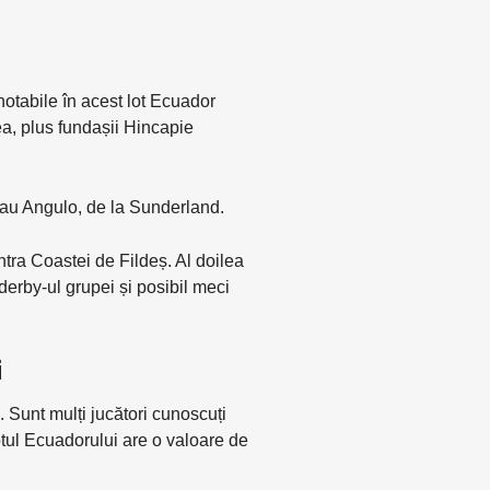
notabile în acest lot Ecuador
a, plus fundașii Hincapie
sau Angulo, de la Sunderland.
ra Coastei de Fildeș. Al doilea
derby-ul grupei și posibil meci
i
 Sunt mulți jucători cunoscuți
otul Ecuadorului are o valoare de