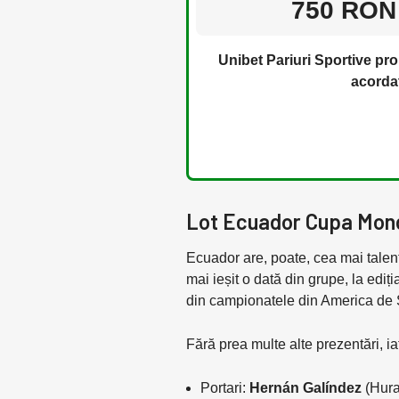
750 RON P
Unibet Pariuri Sportive pr
acordaț
Lot Ecuador Cupa Mondi
Ecuador are, poate, cea mai talent
mai ieșit o dată din grupe, la ediți
din campionatele din America de
Fără prea multe alte prezentări,
Portari:
Hernán Galíndez
(Hura