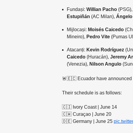
Fundași:
Willian Pacho
(PSG)
Estupiñán
(AC Milan),
Ángelo
Mijlocași:
Moisés Caicedo
(Ch
Mineiro),
Pedro Vite
(Pumas U
Atacanți:
Kevin Rodríguez
(Uni
Caicedo
(Huracán),
Jeremy Ar
(Venezia),
Nilson Angulo
(Sund
🚨🇪🇨 Ecuador have announced t
Their schedule is as follows:
🇨🇮 Ivory Coast | June 14
🇨🇼 Curaçao | June 20
🇩🇪 Germany | June 25
pic.twit