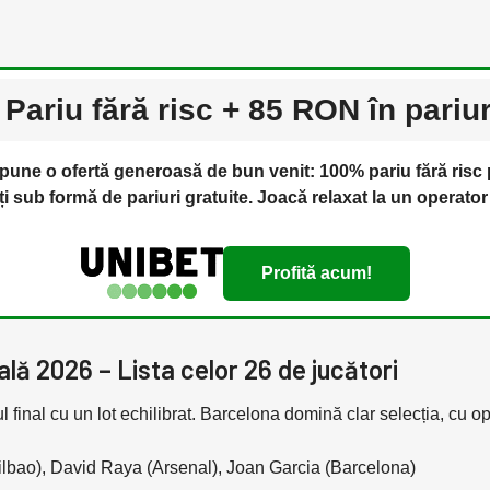
ariu fără risc + 85 RON în pariur
opune o ofertă generoasă de bun venit: 100% pariu fără ris
i sub formă de pariuri gratuite. Joacă relaxat la un operator
Profită acum!
lă 2026 – Lista celor 26 de jucători
final cu un lot echilibrat. Barcelona domină clar selecția, cu opt
ilbao), David Raya (Arsenal), Joan Garcia (Barcelona)