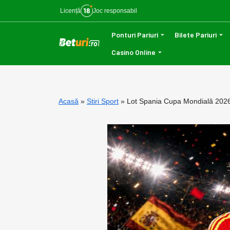
Licență
Joc responsabil
Ponturi Pariuri
Bilete Pariuri
Casino Online
Acasă
Stiri Sport
Lot Spania Cupa Mondială 2026 