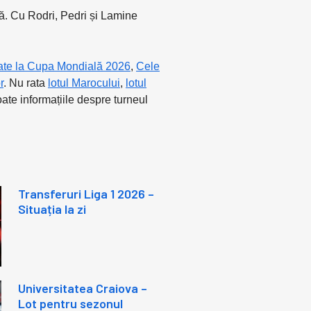
ă. Cu Rodri, Pedri și Lamine
icate la Cupa Mondială 2026
,
Cele
r
. Nu rata
lotul Marocului
,
lotul
te informațiile despre turneul
Transferuri Liga 1 2026 –
Situația la zi
Universitatea Craiova –
Lot pentru sezonul