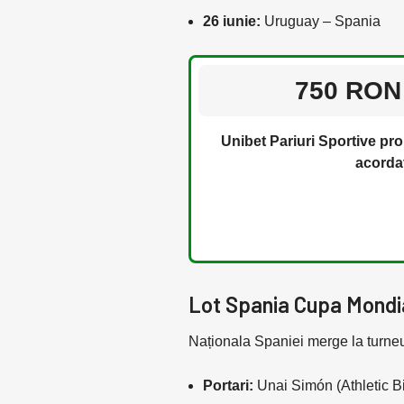
26 iunie:
Uruguay – Spania
750 RON P
Unibet Pariuri Sportive pr
acordaț
Lot Spania Cupa Mondia
Naționala Spaniei merge la turneul 
Portari:
Unai Simón (Athletic B