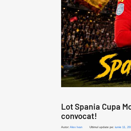
Lot Spania Cupa Mon
convocat!
Autor:
Alex Ivan
Ultimul update pe:
iunie 11, 2