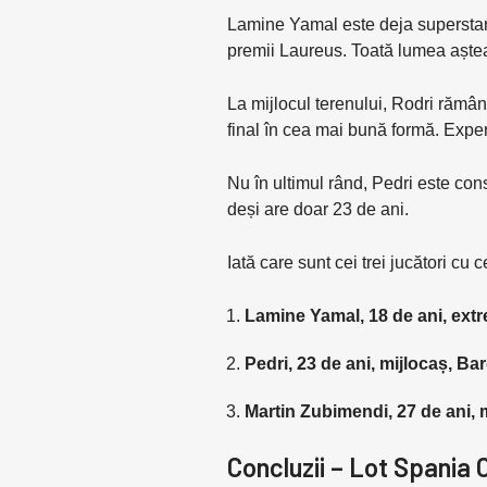
Lamine Yamal este deja superstaru
premii Laureus. Toată lumea aștea
La mijlocul terenului, Rodri rămâ
final în cea mai bună formă. Expe
Nu în ultimul rând, Pedri este con
deși are doar 23 de ani.
Iată care sunt cei trei jucători cu
Lamine Yamal, 18 de ani, ext
Pedri, 23 de ani, mijlocaș, Ba
Martin Zubimendi, 27 de ani, 
Concluzii – Lot Spania