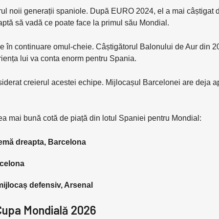
l noii generații spaniole. După EURO 2024, el a mai câștigat dou
ptă să vadă ce poate face la primul său Mondial.
ne în continuare omul-cheie. Câștigătorul Balonului de Aur din 2
riența lui va conta enorm pentru Spania.
siderat creierul acestei echipe. Mijlocașul Barcelonei are deja a
 cea mai bună cotă de piață din lotul Spaniei pentru Mondial:
remă dreapta, Barcelona
rcelona
mijlocaș defensiv, Arsenal
 Cupa Mondială 2026