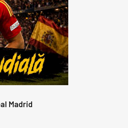
eal Madrid