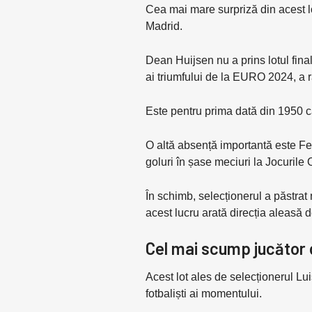
Cea mai mare surpriză din acest l
Madrid.
Dean Huijsen nu a prins lotul fin
ai triumfului de la EURO 2024, a r
Este pentru prima dată din 1950 
O altă absență importantă este Fe
goluri în șase meciuri la Jocurile 
În schimb, selecționerul a păstrat
acest lucru arată direcția aleasă 
Cel mai scump jucător de
Acest lot ales de selecționerul L
fotbaliști ai momentului.