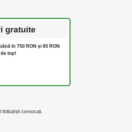
i gratuite
c până în 750 RON și 85 RON
 de top!
 fotbaliști convocați.