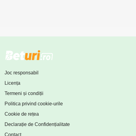
Joc responsabil
Licența
Termeni și condiții
Politica privind cookie-urile
Cookie de rețea
Declarație de Confidențialitate
Contact