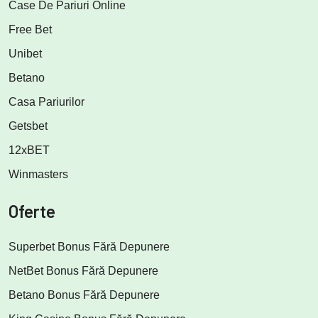
Case De Pariuri Online
Free Bet
Unibet
Betano
Casa Pariurilor
Getsbet
12xBET
Winmasters
Oferte
Superbet Bonus Fără Depunere
NetBet Bonus Fără Depunere
Betano Bonus Fără Depunere