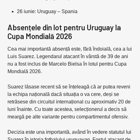
26 iunie: Uruguay – Spania
Absențele din lot pentru Uruguay la
Cupa Mondială 2026
Cea mai importantă absență este, fără îndoială, cea a lui
Luis Suarez. Legendarul atacant în vârstă de 39 de ani
nu a fost inclus de Marcelo Bielsa în lotul pentru Cupa
Mondială 2026.
Suarez lăsase recent să se înțeleagă că ar putea reveni
la echipa națională dacă situația o va cere, deși se
retrăsese din circuitul internațional cu aproximativ 20 de
luni înainte. Cu toate acestea, selecționerul a decis să
meargă pe alte variante pentru compartimentul ofensiv.
Decizia este una importantă, având în vedere statutul lui
Suarez în istoria fotbalului uruguayan. Fostul atacant de