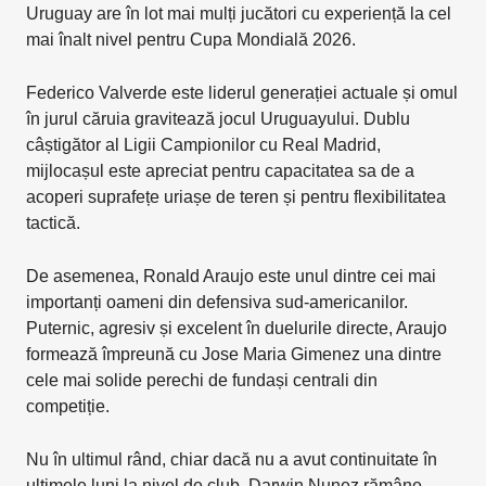
Uruguay are în lot mai mulți jucători cu experiență la cel
mai înalt nivel pentru Cupa Mondială 2026.
Federico Valverde este liderul generației actuale și omul
în jurul căruia gravitează jocul Uruguayului. Dublu
câștigător al Ligii Campionilor cu Real Madrid,
mijlocașul este apreciat pentru capacitatea sa de a
acoperi suprafețe uriașe de teren și pentru flexibilitatea
tactică.
De asemenea, Ronald Araujo este unul dintre cei mai
importanți oameni din defensiva sud-americanilor.
Puternic, agresiv și excelent în duelurile directe, Araujo
formează împreună cu Jose Maria Gimenez una dintre
cele mai solide perechi de fundași centrali din
competiție.
Nu în ultimul rând, chiar dacă nu a avut continuitate în
ultimele luni la nivel de club, Darwin Nunez rămâne