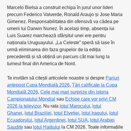
Marcelo Bielsa a construit echipa în jurul unor lideri
precum Federico Valverde, Ronald Araujo și Jose Maria
Gimenez. Responsabilitatea din ofensivă va cădea pe
umerii lui Darwin Nunez. În același timp, absența lui
Luis Suarez marchează sfârșitul unei ere pentru
naționala Uruguayului. „La Celeste” speră să lase în
urmă eliminarea din faza grupelor de la ediția
precedentă și să obțină un parcurs cât mai lung la
turneul final din America de Nord.
Te invităm să citești articolele noastre și despre
Pariuri
antepost Cupa Mondială 2026
,
Țări calificate la Cupa
Mondială 2026
,
Cele mai mari surprize din istoria
Campionatului Mondial
sau
Echipe care vor privi CM
2026 la televizor
. Nu rata
lotul Marocului
,
lotul
Ghanei
,
lotul Braziliei
,
lotul Elveției
,
lotul Iraqului
,
lotul
Ecuadorului
,
lotul Argentinei
,
lotul SUA
,
lotul Arabiei
Saudite
sau
lotul Haitiului
la CM 2026. Toate informațiile