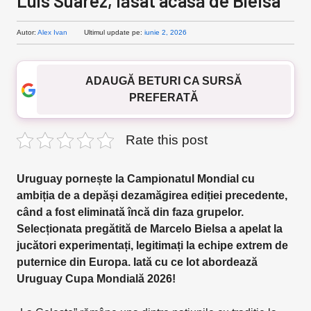
Luis Suarez, lăsat acasă de Bielsa
Autor:
Alex Ivan
Ultimul update pe:
iunie 2, 2026
ADAUGĂ BETURI CA SURSĂ
PREFERATĂ
Rate this post
Uruguay pornește la Campionatul Mondial cu
ambiția de a depăși dezamăgirea ediției precedente,
când a fost eliminată încă din faza grupelor.
Selecționata pregătită de Marcelo Bielsa a apelat la
jucători experimentați, legitimați la echipe extrem de
puternice din Europa. Iată cu ce lot abordează
Uruguay Cupa Mondială 2026!