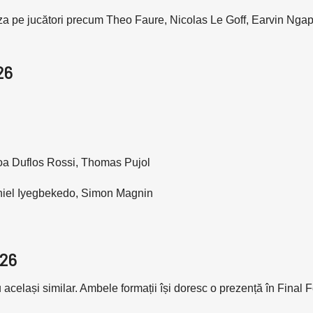
aza pe jucători precum Theo Faure, Nicolas Le Goff, Earvin Ngap
026
oa Duflos Rossi, Thomas Pujol
iel Iyegbekedo, Simon Magnin
026
u același similar. Ambele formații își doresc o prezență în Final