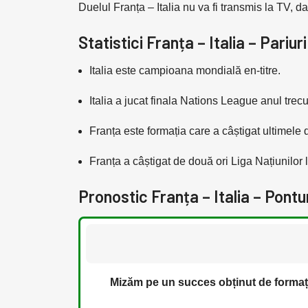
Duelul Franța – Italia nu va fi transmis la TV, d
Statistici Franța – Italia – Pariur
Italia este campioana mondială en-titre.
Italia a jucat finala Nations League anul trecut
Franța este formația care a câștigat ultimele d
Franța a câștigat de două ori Liga Națiunilor 
Pronostic Franța – Italia – Pont
Mizăm pe un succes obținut de formația