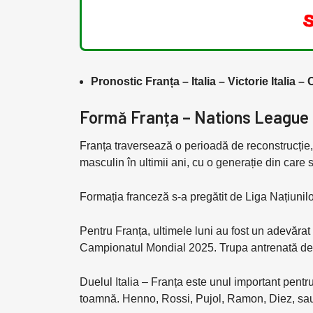
Pronostic Franța – Italia – Victorie Italia –
Formă Franța – Nations League
Franța traversează o perioadă de reconstrucție, 
masculin în ultimii ani, cu o generație din car
Formația franceză s-a pregătit de Liga Națiunilo
Pentru Franța, ultimele luni au fost un adevărat 
Campionatul Mondial 2025. Trupa antrenată de Ge
Duelul Italia – Franța este unul important pentru
toamnă. Henno, Rossi, Pujol, Ramon, Diez, sau Ma