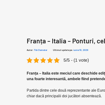
Franța – Italia – Ponturi, c
Autor:
Tibi Demeter
Ultimul update pe:
iunie 10, 2026
5/5 - (1 vote)
Franța – Italia este meciul care deschide ed
una foarte interesantă, ambele fiind pretende
Partida dintre cele două reprezentante ale Europ
chiar dacă principalii doi jucători absentează.