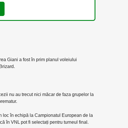
a Giani a fost în prim planul voleiului
Brizard.
cezii nu au trecut nici măcar de faza grupelor la
prematur.
ru un loc în echipă la Campionatul European de la
în VNL pot fi selectați pentru turneul final.