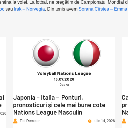
entina la volei. La fotbal, ne pregătim de Campionatul Mondial d
roc
sau
Irak – Norvegia
. Din tenis avem
Sorana Cîrstea – Emm
Voleyball Nations League
15.07.2026
Osaka
ai
Japonia – Italia – Ponturi,
Ca
e
pronosticuri și cele mai bune cote
pr
Nations League Masculin
Na
2026
Tibi Demeter
iulie 14, 2026