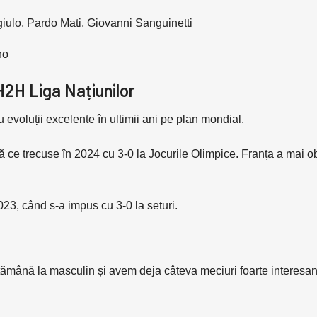
ulo, Pardo Mati, Giovanni Sanguinetti
no
 H2H Liga Națiunilor
u evoluții excelente în ultimii ani pe plan mondial.
 ce trecuse în 2024 cu 3-0 la Jocurile Olimpice. Franța a mai obț
 2023, când s-a impus cu 3-0 la seturi.
ână la masculin și avem deja câteva meciuri foarte interesante. 