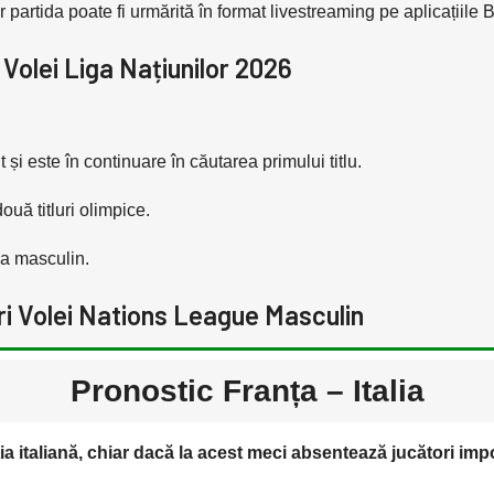
ar partida poate fi urmărită în format livestreaming pe aplicațiile
i Volei Liga Națiunilor 2026
 și este în continuare în căutarea primului titlu.
ouă titluri olimpice.
la masculin.
uri Volei Nations League Masculin
Pronostic Franța – Italia
 italiană, chiar dacă la acest meci absentează jucători impo