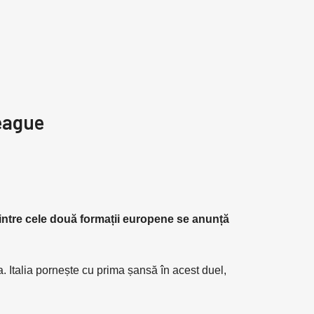
League
dintre cele două formații europene se anunță
. Italia pornește cu prima șansă în acest duel,