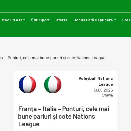
Meciuri Azi
Știri Sport
Oferte
Bonus Fără Depunere
Free
lia – Ponturi, cele mai bune pariuri și cote Nations League
Voleyball Nations
League
10.06.2026
Ottawa
Franța – Italia – Ponturi, cele mai
bune pariuri și cote Nations
League