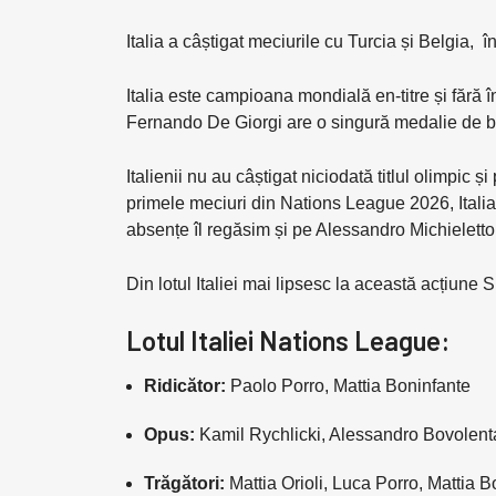
Italia a câștigat meciurile cu Turcia și Belgia, 
Italia este campioana mondială en-titre și fără 
Fernando De Giorgi are o singură medalie de br
Italienii nu au câștigat niciodată titlul olimpic
primele meciuri din Nations League 2026, Italia 
absențe îl regăsim și pe Alessandro Michieletto
Din lotul Italiei mai lipsesc la această acțiune
Lotul Italiei Nations League:
Ridicător:
Paolo Porro, Mattia Boninfante
Opus:
Kamil Rychlicki, Alessandro Bovolent
Trăgători:
Mattia Orioli, Luca Porro, Mattia 