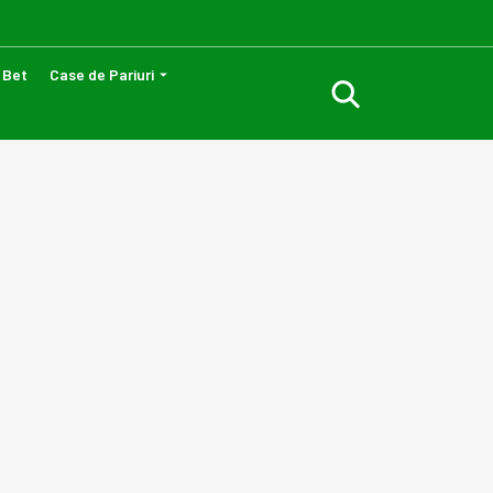
 Bet
Case de Pariuri