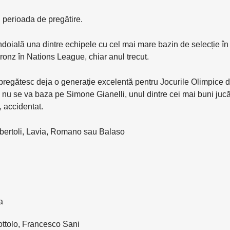
în perioada de pregătire.
îndoială una dintre echipele cu cel mai mare bazin de selecție î
onz în Nations League, chiar anul trecut.
 și pregătesc deja o generație excelentă pentru Jocurile Olimpice 
nu se va baza pe Simone Gianelli, unul dintre cei mai buni jucăt
, accidentat.
 Sbertoli, Lavia, Romano sau Balaso
a
Bottolo, Francesco Sani