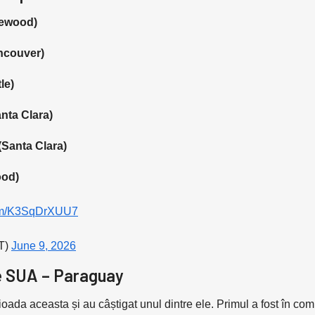
lewood)
ancouver)
le)
anta Clara)
(Santa Clara)
ood)
.com/K3SqDrXUU7
T)
June 9, 2026
de SUA – Paraguay
oada aceasta și au câștigat unul dintre ele. Primul a fost în co