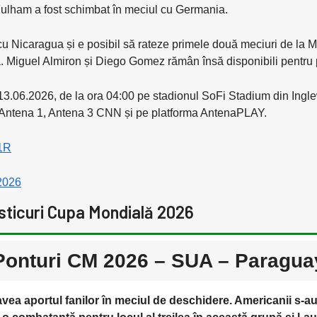
Fulham a fost schimbat în meciul cu Germania.
cu Nicaragua și e posibil să rateze primele două meciuri de la 
. Miguel Almiron și Diego Gomez rămân însă disponibili pentru 
.06.2026, de la ora 04:00 pe stadionul SoFi Stadium din Ingle
Antena 1, Antena 3 CNN și pe platforma AntenaPLAY.
h1R
2026
sticuri Cupa Mondială 2026
Ponturi CM 2026 – SUA – Paragua
vea aportul fanilor în meciul de deschidere. Americanii s-au