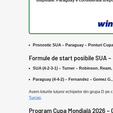
disputate. Paraguay e considerată drept o
Pronostic SUA – Paraguay – Ponturi Cupa 
Formule de start posibile SUA 
SUA (4-2-3-1) – Turner – Robinson, Ream,
Paraguay (4-4-2) – Fernandez – Gomez G.,
Avem loturile tuturor echipelor din grupa D pe ca
Turciei
.
Program Cupa Mondială 2026 – 