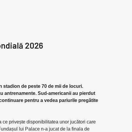
ondială 2026
 stadion de peste 70 de mii de locuri.
 sau antrenamente. Sud-americanii au pierdut
 continuare pentru a vedea pariurile pregătite
 ce privește disponibilitatea unor jucători care
ndașul lui Palace n-a jucat de la finala de