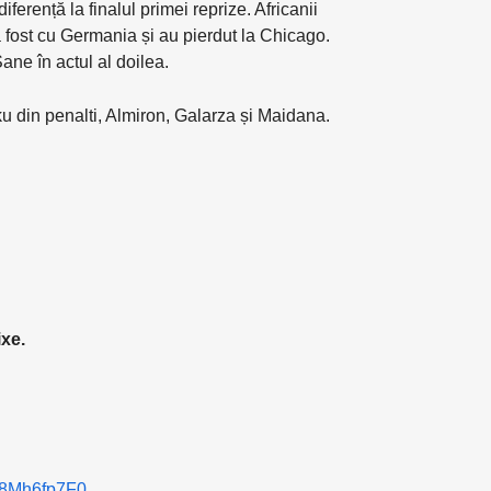
erență la finalul primei reprize. Africanii
a fost cu Germania și au pierdut la Chicago.
ane în actul al doilea.
u din penalti, Almiron, Galarza și Maidana.
ixe.
/p8Mh6fp7F0