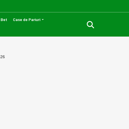
 Bet
Case de Pariuri
026