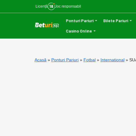
Licență
Joc responsabil
Ponturi Pariuri
Bilete Pariuri
Casino Online
Acasă
Ponturi Pariuri
Fotbal
International
SUA