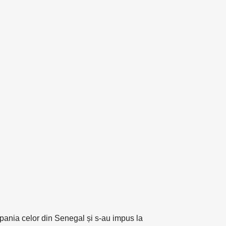
mpania celor din Senegal și s-au impus la