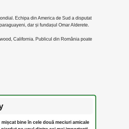
Mondial. Echipa din America de Sud a disputat
paraguayeni, dar și fundașul Omar Alderete.
wood, California. Publicul din România poate
y
 mișcat bine în cele două meciuri amicale