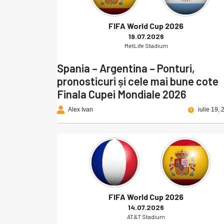
FIFA World Cup 2026
19.07.2026
MetLife Stadium
Spania – Argentina – Ponturi,
pronosticuri și cele mai bune cote
Finala Cupei Mondiale 2026
Alex Ivan
iulie 19, 
FIFA World Cup 2026
14.07.2026
AT&T Stadium