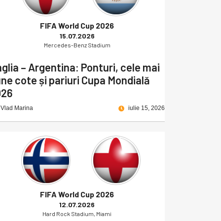
FIFA World Cup 2026
15.07.2026
Mercedes-Benz Stadium
glia – Argentina: Ponturi, cele mai
ne cote și pariuri Cupa Mondială
026
Vlad Marina
iulie 15, 2026
FIFA World Cup 2026
12.07.2026
Hard Rock Stadium, Miami