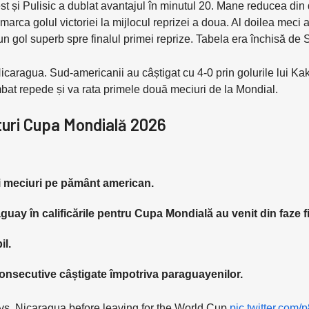
 și Pulisic a dublat avantajul în minutul 20. Mane reducea din dif
rca golul victoriei la mijlocul reprizei a doua. Al doilea meci 
 gol superb spre finalul primei reprize. Tabela era închisă de S
aragua. Sud-americanii au câștigat cu 4-0 prin golurile lui Kak
himbat repede și va rata primele două meciuri de la Mondial.
turi Cupa Mondială 2026
ci meciuri pe pământ american.
guay în calificările pentru Cupa Mondială au venit din faze f
il.
consecutive câștigate împotriva paraguayenilor.
y vs. Nicaragua before leaving for the World Cup
pic.twitter.com