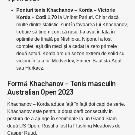
Ponturi tenis Khachanov – Korda – Victorie
Korda – Cotă 1.70
la Unibet Pariuri. Chiar dacă
multe dintre statistici sunt în favoarea lui Khachanov,
trebuie să ținem cont că rusul l-a avut în fața în
optimile de finală pe Nishioka. Niponul a fost
complet ieșit din meci și a cedat la zero primele
două seturi. Korda are un sezon extrem de solid cu
victorii în fața lui Medvedev, Sinner, Bautista-Agut
sau Hurkacz.
Formă Khachanov – Tenis masculin
Australian Open 2023
Khachanov – Korda aduce față în față doi capi de serie.
Khachanov este pentru a doua oară consecutiv în
postura de a ajunge în semifinale la un Grand Slam
după US Open. Rusul a fost la Flushing Meadows de
Casper Ruud.