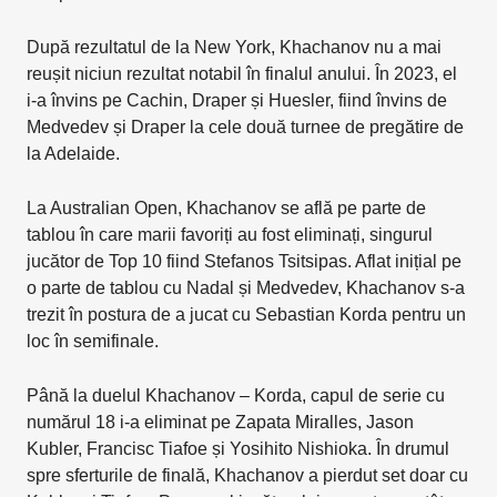
După rezultatul de la New York, Khachanov nu a mai
reușit niciun rezultat notabil în finalul anului. În 2023, el
i-a învins pe Cachin, Draper și Huesler, fiind învins de
Medvedev și Draper la cele două turnee de pregătire de
la Adelaide.
La Australian Open, Khachanov se află pe parte de
tablou în care marii favoriți au fost eliminați, singurul
jucător de Top 10 fiind Stefanos Tsitsipas. Aflat inițial pe
o parte de tablou cu Nadal și Medvedev, Khachanov s-a
trezit în postura de a jucat cu Sebastian Korda pentru un
loc în semifinale.
Până la duelul Khachanov – Korda, capul de serie cu
numărul 18 i-a eliminat pe Zapata Miralles, Jason
Kubler, Francisc Tiafoe și Yosihito Nishioka. În drumul
spre sferturile de finală, Khachanov a pierdut set doar cu