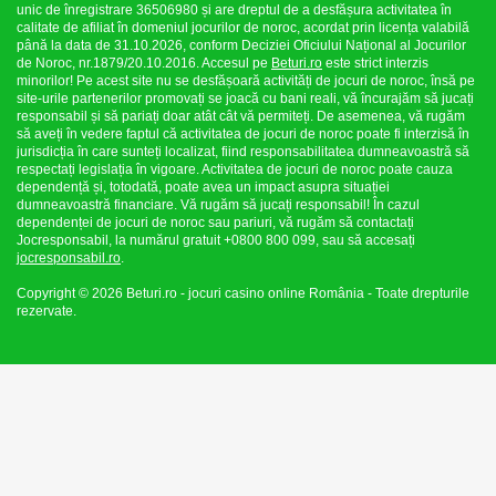
unic de înregistrare 36506980 și are dreptul de a desfășura activitatea în
calitate de afiliat în domeniul jocurilor de noroc, acordat prin licența valabilă
până la data de 31.10.2026, conform Deciziei Oficiului Național al Jocurilor
de Noroc, nr.1879/20.10.2016. Accesul pe
Beturi.ro
este strict interzis
minorilor! Pe acest site nu se desfășoară activități de jocuri de noroc, însă pe
site-urile partenerilor promovați se joacă cu bani reali, vă încurajăm să jucați
responsabil și să pariați doar atât cât vă permiteți. De asemenea, vă rugăm
să aveți în vedere faptul că activitatea de jocuri de noroc poate fi interzisă în
jurisdicția în care sunteți localizat, fiind responsabilitatea dumneavoastră să
respectați legislația în vigoare. Activitatea de jocuri de noroc poate cauza
dependență și, totodată, poate avea un impact asupra situației
dumneavoastră financiare. Vă rugăm să jucați responsabil! În cazul
dependenței de jocuri de noroc sau pariuri, vă rugăm să contactați
Jocresponsabil, la numărul gratuit +0800 800 099, sau să accesați
jocresponsabil.ro
.
Copyright © 2026 Beturi.ro - jocuri casino online România - Toate drepturile
rezervate.