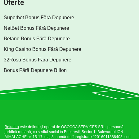
Oferte
Superbet Bonus Fără Depunere
NetBet Bonus Fără Depunere
Betano Bonus Fără Depunere
King Casino Bonus Fără Depunere
32Roșu Bonus Fără Depunere
Bonus Fără Depunere Bilion
Beturi.ro
este deținut și operat de OGOOGA SERVICES SRL, persoană
juridică română, cu sediul social în București, Sector 1, Bulevardul ION
MIHALACHE nr. 15-17, etaj 8, număr de înregistrare J2016011888403, cod