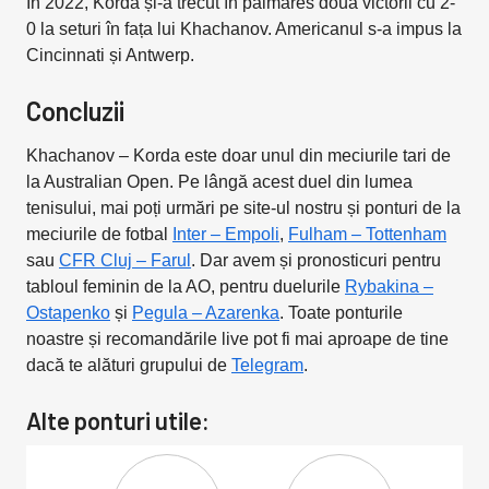
În 2022, Korda și-a trecut în palmares două victorii cu 2-
0 la seturi în fața lui Khachanov. Americanul s-a impus la
Cincinnati și Antwerp.
Concluzii
Khachanov – Korda este doar unul din meciurile tari de
la Australian Open. Pe lângă acest duel din lumea
tenisului, mai poți urmări pe site-ul nostru și ponturi de la
meciurile de fotbal
Inter – Empoli
,
Fulham – Tottenham
sau
CFR Cluj – Farul
. Dar avem și pronosticuri pentru
tabloul feminin de la AO, pentru duelurile
Rybakina –
Ostapenko
și
Pegula – Azarenka
. Toate ponturile
noastre și recomandările live pot fi mai aproape de tine
dacă te alături grupului de
Telegram
.
Alte ponturi utile: