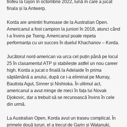
trofeu la Gijon în octombrie 2022, lună în care a jucat
finala și la Antwerp.
Korda are amintiri frumoase de la Australian Open.
Americanul a fost campion la juniori în 2018, atunci când
l-a învins pe Tseng. Americanul poate repeta
performanța cu un succes în duelul Khachanov – Korda.
Jucătorul nord-american va urca cel puțin până pe locul
25 în clasamentul ATP și stabilește astfel un nou career
high. Korda a jucat o finală la Adelaide în prima
săptămână a anului, după ce i-a eliminat pe Murray,
Bautista Agut, Sinner și Nishioka. În ultimul act,
americanul a avut minge de meci în fața lui Novak
Djokovic, dar a trebuit să se recunoască învins în cele
din urmă.
La Australian Open, Korda avut un traseu complicat. În
primele două tururi, el a trecut de Garin și Watanuki,