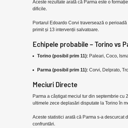
Aceste rezultate arată că Parma este o formație 
dificile.
Portarul Edoardo Corvi traversează o perioadă ex
primit și 13 intervenții salvatoare.
Echipele probabile – Torino vs 
Torino (posibil prim 11):
Paleari, Coco, Isma
Parma (posibil prim 11):
Corvi, Delprato, Tr
Meciuri Directe
Parma a câștigat meciul tur din septembrie cu 2-1
ultimele zece deplasări disputate la Torino în mec
Aceste statistici arată că Parma s-a descurcat d
confruntări.