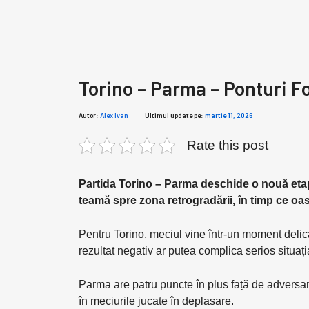
Torino – Parma – Ponturi Fo
Autor:
Alex Ivan
Ultimul update pe:
martie 11, 2026
Rate this post
Partida Torino – Parma deschide o nouă etap
teamă spre zona retrogradării, în timp ce oas
Pentru Torino, meciul vine într-un moment delica
rezultat negativ ar putea complica serios situaț
Parma are patru puncte în plus față de adversar
în meciurile jucate în deplasare.