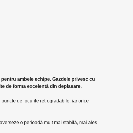
ă pentru ambele echipe. Gazdele privesc cu
fite de forma excelentă din deplasare.
puncte de locurile retrogradabile, iar orice
raverseze o perioadă mult mai stabilă, mai ales