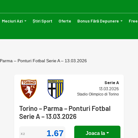
Meciuri Azi
Știri Sport
Oferte
Bonus Fără Depunere
Free
 Parma – Ponturi Fotbal Serie A – 13.03.2026
Serie A
13.03.2026
Stadio Olimpico di Torino
Torino – Parma – Ponturi Fotbal
Serie A – 13.03.2026
1.67
Joaca la
X2