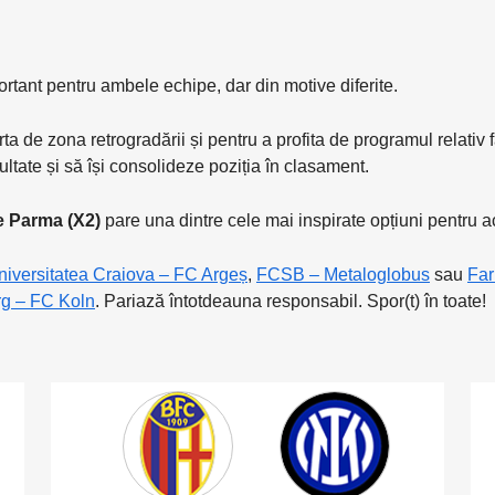
rtant pentru ambele echipe, dar din motive diferite.
a de zona retrogradării și pentru a profita de programul relativ
ltate și să își consolideze poziția în clasament.
e Parma (X2)
pare una dintre cele mai inspirate opțiuni pentru a
niversitatea Craiova – FC Argeș
,
FCSB – Metaloglobus
sau
Far
g – FC Koln
. Pariază întotdeauna responsabil. Spor(t) în toate!