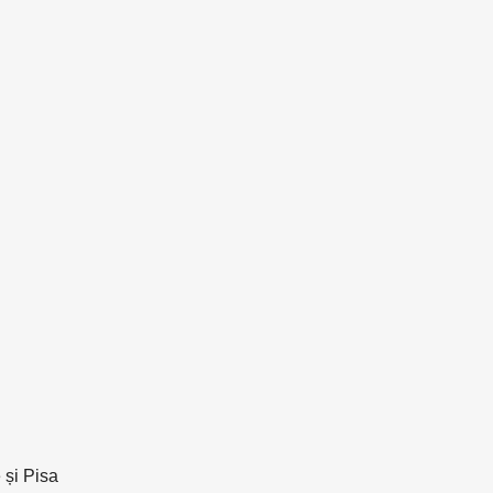
 și Pisa