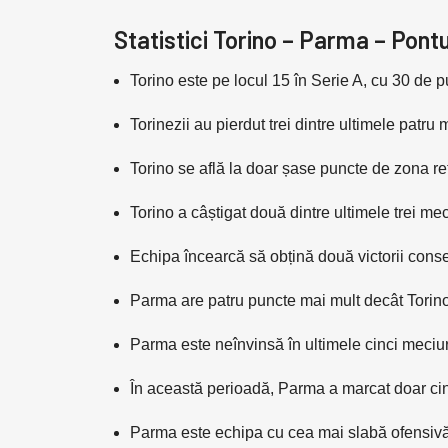
Statistici Torino – Parma – Pontur
Torino este pe locul 15 în Serie A, cu 30 de 
Torinezii au pierdut trei dintre ultimele patr
Torino se află la doar șase puncte de zona re
Torino a câștigat două dintre ultimele trei me
Echipa încearcă să obțină două victorii cons
Parma are patru puncte mai mult decât Torino
Parma este neînvinsă în ultimele cinci meciuri
În această perioadă, Parma a marcat doar cin
Parma este echipa cu cea mai slabă ofensivă d