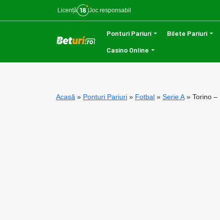
Licență
Joc responsabil
Ponturi Pariuri
Bilete Pariuri
Casino Online
Acasă
Ponturi Pariuri
Fotbal
Serie A
Torino –