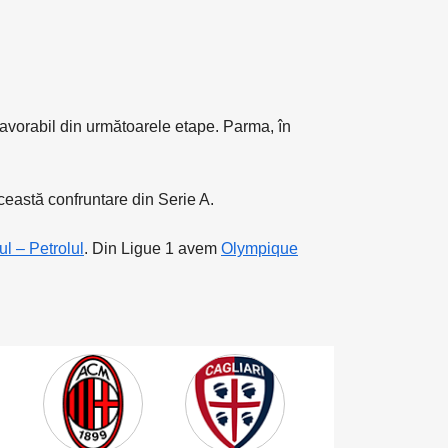
 favorabil din următoarele etape. Parma, în
ceastă confruntare din Serie A.
ul – Petrolul
. Din Ligue 1 avem
Olympique