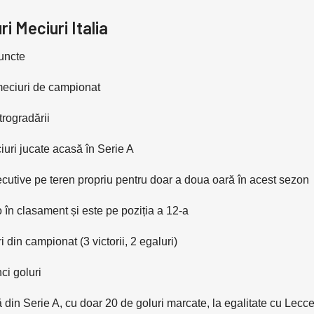
i Meciuri Italia
puncte
u meciuri de campionat
trogradării
ciuri jucate acasă în Serie A
ecutive pe teren propriu pentru doar a doua oară în acest sezon
 în clasament și este pe poziția a 12-a
 din campionat (3 victorii, 2 egaluri)
ci goluri
in Serie A, cu doar 20 de goluri marcate, la egalitate cu Lecce