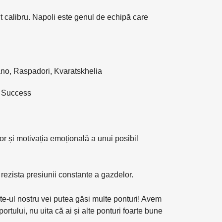
t calibru. Napoli este genul de echipă care
no, Raspadori, Kvaratskhelia
, Success
ior și motivația emoțională a unui posibil
ezista presiunii constante a gazdelor.
te-ul nostru vei putea găsi multe ponturi! Avem
rtului, nu uita că ai și alte ponturi foarte bune