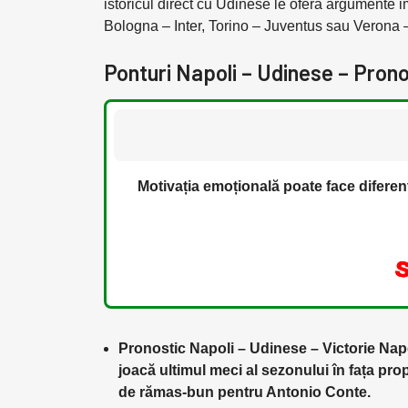
istoricul direct cu Udinese le oferă argumente i
Bologna – Inter, Torino – Juventus sau Verona – 
Ponturi Napoli – Udinese – Prono
Motivația emoțională poate face diferenț
Pronostic Napoli – Udinese – Victorie Napo
joacă ultimul meci al sezonului în fața pro
de rămas-bun pentru Antonio Conte.