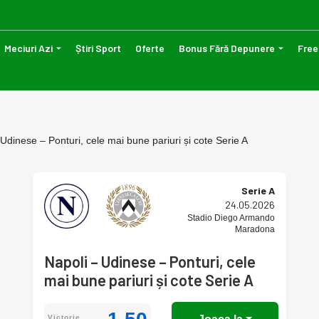
Meciuri Azi
Știri Sport
Oferte
Bonus Fără Depunere
Free
Udinese – Ponturi, cele mai bune pariuri și cote Serie A
Serie A
24.05.2026
Stadio Diego Armando
Maradona
Napoli – Udinese – Ponturi, cele
mai bune pariuri și cote Serie A
Victorie