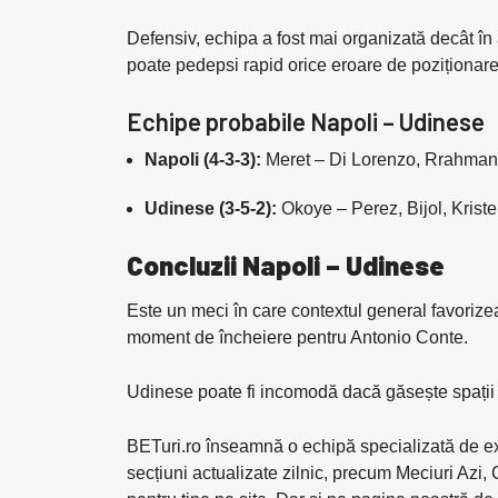
Defensiv, echipa a fost mai organizată decât în
poate pedepsi rapid orice eroare de poziționar
Echipe probabile Napoli – Udinese
Napoli (4-3-3):
Meret – Di Lorenzo, Rrahmani
Udinese (3-5-2):
Okoye – Perez, Bijol, Kris
Concluzii Napoli – Udinese
Este un meci în care contextul general favorizeaz
moment de încheiere pentru Antonio Conte.
Udinese poate fi incomodă dacă găsește spații p
BETuri.ro înseamnă o echipă specializată de exp
secțiuni actualizate zilnic, precum Meciuri Azi, 