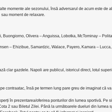
 alte momente ale sezonului, însă adversarul de acum este de al
e sau moment de relaxare.
, Buongiorno, Olivera – Anguissa, Lobotka, McTominay – Polita
tensen – Ehizibue, Samardzic, Walace, Payero, Kamara – Lucca
ă clar gazdele. Napoli are publicul, istoricul direct, lotul super
e contraatac, însă pe termen lung pare greu de imaginat că va r
erți în prezentarea/oferirea ponturilor din lumea sportivă. Pe si
Cota 2 sau Biletul Zilei. Până la următoarele dueluri din lumea spo