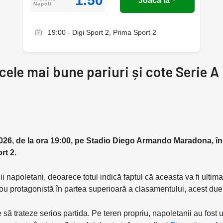
1.50
Joaca la
Napoli
19:00 - Digi Sport 2, Prima Sport 2
cele mai bune pariuri și cote Serie A
026, de la ora 19:00, pe Stadio Diego Armando Maradona, în u
rt 2.
i napoletani, deoarece totul indică faptul că aceasta va fi ultim
 nou protagonistă în partea superioară a clasamentului, acest du
să trateze serios partida. Pe teren propriu, napoletanii au fost 