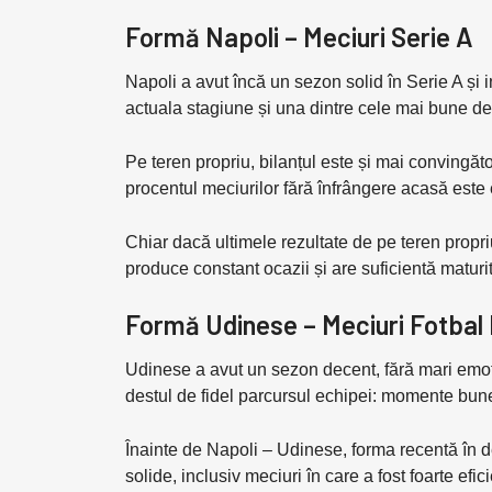
Formă Napoli – Meciuri Serie A
Napoli a avut încă un sezon solid în Serie A și 
actuala stagiune și una dintre cele mai bune def
Pe teren propriu, bilanțul este și mai convingăt
procentul meciurilor fără înfrângere acasă este 
Chiar dacă ultimele rezultate de pe teren prop
produce constant ocazii și are suficientă maturit
Formă Udinese – Meciuri Fotbal I
Udinese a avut un sezon decent, fără mari emoți
destul de fidel parcursul echipei: momente bune
Înainte de Napoli – Udinese, forma recentă în de
solide, inclusiv meciuri în care a fost foarte efici