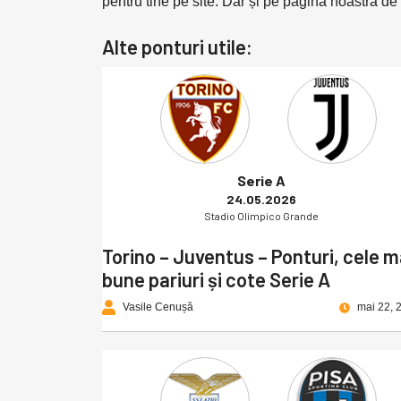
pentru tine pe site. Dar și pe pagina noastră de F
Alte ponturi utile:
Serie A
24.05.2026
Stadio Olimpico Grande
Torino – Juventus – Ponturi, cele m
bune pariuri și cote Serie A
Vasile Cenușă
mai 22, 