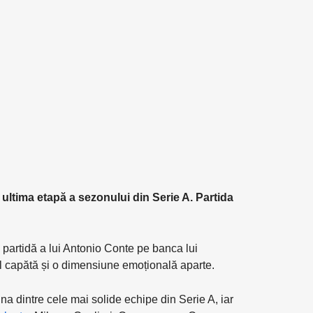
ltima etapă a sezonului din Serie A. Partida
a partidă a lui Antonio Conte pe banca lui
el capătă și o dimensiune emoțională aparte.
una dintre cele mai solide echipe din Serie A, iar