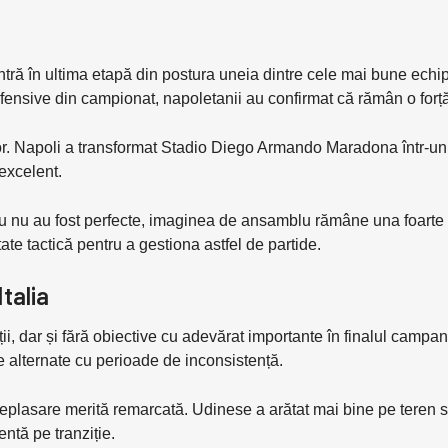
intră în ultima etapă din postura uneia dintre cele mai bune echi
ensive din campionat, napoletanii au confirmat că rămân o forță i
or. Napoli a transformat Stadio Diego Armando Maradona într-un t
excelent.
riu nu au fost perfecte, imaginea de ansamblu rămâne una foarte
ate tactică pentru a gestiona astfel de partide.
talia
i, dar și fără obiective cu adevărat importante în finalul campan
 alternate cu perioade de inconsistență.
plasare merită remarcată. Udinese a arătat mai bine pe teren str
entă pe tranziție.