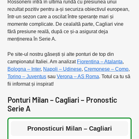
Rossonerii intră în ultima rundă cu presiunea unui
rezultat pozitiv pentru a-și securiza obiectivul european,
într-un sezon care a oscilat între speranțe mari și
momente complicate. De cealaltă parte, Cagliari vine
fără presiune reală, după ce și-a asigurat deja
menținerea în Serie A.
Pe site-ul nostru găsești și alte ponturi de top din
campionatul Italiei. Am analizat
Fiorentina – Atalanta
,
Bologna – Inter
,
Napoli – Udinese
,
Cremonese – Como
,
Torino – Juventus
sau
Verona – AS Roma
. Totul ca tu să
fii informat și inspirat!
Ponturi Milan – Cagliari – Pronostic
Serie A
Pronosticuri Milan – Cagliari