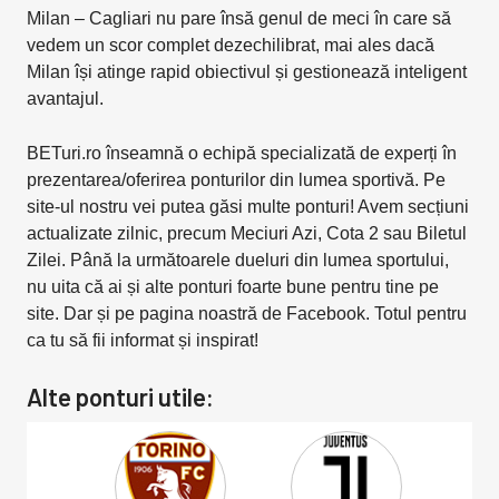
Milan – Cagliari nu pare însă genul de meci în care să
vedem un scor complet dezechilibrat, mai ales dacă
Milan își atinge rapid obiectivul și gestionează inteligent
avantajul.
BETuri.ro înseamnă o echipă specializată de experți în
prezentarea/oferirea ponturilor din lumea sportivă. Pe
site-ul nostru vei putea găsi multe ponturi! Avem secțiuni
actualizate zilnic, precum Meciuri Azi, Cota 2 sau Biletul
Zilei. Până la următoarele dueluri din lumea sportului,
nu uita că ai și alte ponturi foarte bune pentru tine pe
site. Dar și pe pagina noastră de Facebook. Totul pentru
ca tu să fii informat și inspirat!
Alte ponturi utile: