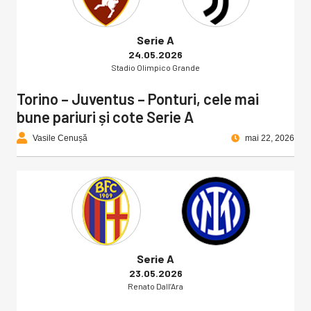
Serie A
24.05.2026
Stadio Olimpico Grande
Torino – Juventus – Ponturi, cele mai
bune pariuri și cote Serie A
Vasile Cenușă
mai 22, 2026
Serie A
23.05.2026
Renato Dall’Ara