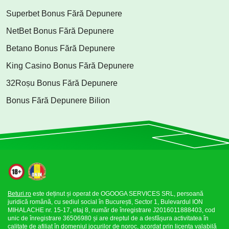
Superbet Bonus Fără Depunere
NetBet Bonus Fără Depunere
Betano Bonus Fără Depunere
King Casino Bonus Fără Depunere
32Roșu Bonus Fără Depunere
Bonus Fără Depunere Bilion
Beturi.ro
este deținut și operat de OGOOGA SERVICES SRL, persoană
juridică română, cu sediul social în București, Sector 1, Bulevardul ION
MIHALACHE nr. 15-17, etaj 8, număr de înregistrare J2016011888403, cod
unic de înregistrare 36506980 și are dreptul de a desfășura activitatea în
calitate de afiliat în domeniul jocurilor de noroc, acordat prin licența valabilă