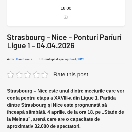
18:00
Strasbourg – Nice – Ponturi Pariuri
Ligue 1 – 04.04.2026
Autor:
Dan Oancia
Ultimul update pe:
aprilie 3, 2026
Rate this post
Strasbourg – Nice este unul dintre meciurile care vor
conta pentru etapa a XXVIII-a din Ligue 1. Partida
dintre Strasbourg și Nice este programată să
înceapă sâmbătă, 4 aprilie, de la ora 18, pe „Stade de
la Meinau”, arenă care are o capacitate de
aproximativ 32.000 de spectatori.