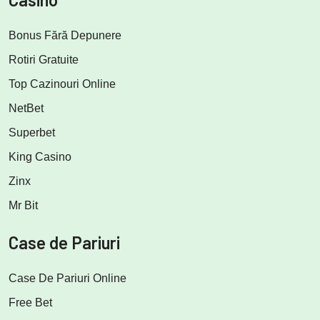
Bonus Fără Depunere
Rotiri Gratuite
Top Cazinouri Online
NetBet
Superbet
King Casino
Zinx
Mr Bit
Case de Pariuri
Case De Pariuri Online
Free Bet