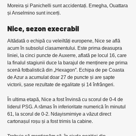
Moreira și Panichelli sunt accidentați. Emegha, Ouattara
și Anselmino sunt incerți.
Nice, sezon execrabil
Altădată o echipă cu veleiltăți europene, Nice se află
acum în subsolul clasamentului. Este prima deasupra
liniei, la cinci puncte de Auxerre, aflată pe locul 16, care
la finalul stagiunii duce la barajul de menținere pe prima
scenă fotbalistică din „Hexagon”. Echipa de pe Coasta
de Azur a acumulat doar 27 de puncte și are șapte
victorii, șase rezultate de egalitate și 14 înfrângeri.
În ultima etapă, Nice a fost învinsă cu scorul de 0-4 de
liderul PSG. A rămas în inferioritate numerică în minutul
61, la scorul de 0-2. Ndayismimiye a văzut direct
cartonașul roșu și a fost trimis la cabine.