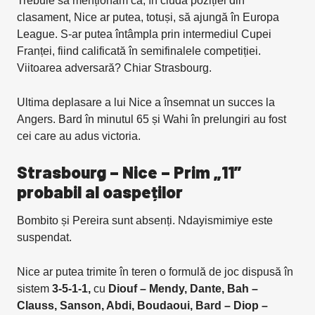
Trebuie să menționăm că, în ciuda poziției din
clasament, Nice ar putea, totuși, să ajungă în Europa
League. S-ar putea întâmpla prin intermediul Cupei
Franței, fiind calificată în semifinalele competiției.
Viitoarea adversară? Chiar Strasbourg.
Ultima deplasare a lui Nice a însemnat un succes la
Angers. Bard în minutul 65 și Wahi în prelungiri au fost
cei care au adus victoria.
Strasbourg – Nice – Prim „11”
probabil al oaspeților
Bombito și Pereira sunt absenți. Ndayismimiye este
suspendat.
Nice ar putea trimite în teren o formulă de joc dispusă în
sistem
3-5-1-1,
cu
Diouf – Mendy, Dante, Bah –
Clauss, Sanson, Abdi, Boudaoui, Bard – Diop –