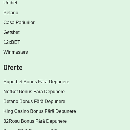
Unibet
Betano
Casa Pariurilor
Getsbet
12xBET
Winmasters
Oferte
Superbet Bonus Fără Depunere
NetBet Bonus Fără Depunere
Betano Bonus Fără Depunere
King Casino Bonus Fără Depunere
32Roșu Bonus Fără Depunere