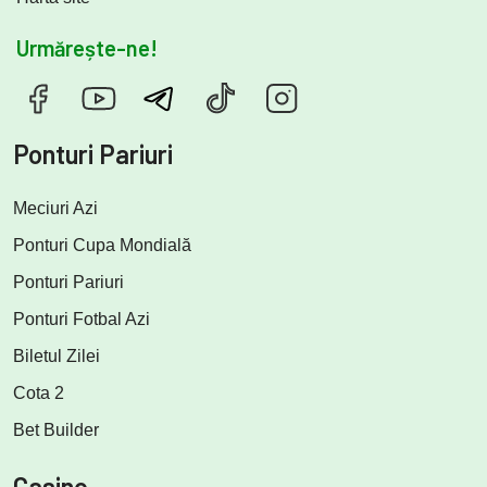
Urmărește-ne!
Ponturi Pariuri
Meciuri Azi
Ponturi Cupa Mondială
Ponturi Pariuri
Ponturi Fotbal Azi
Biletul Zilei
Cota 2
Bet Builder
Casino