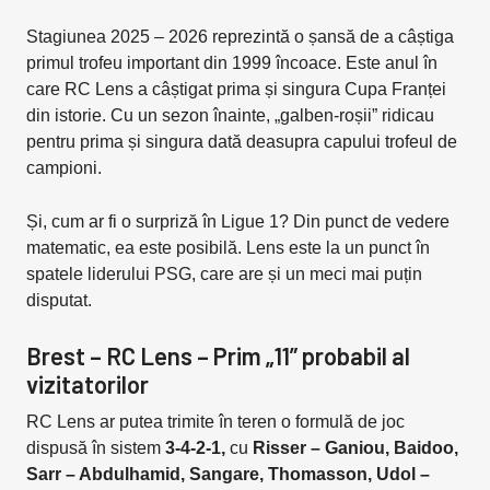
Stagiunea 2025 – 2026 reprezintă o șansă de a câștiga
primul trofeu important din 1999 încoace. Este anul în
care RC Lens a câștigat prima și singura Cupa Franței
din istorie. Cu un sezon înainte, „galben-roșii” ridicau
pentru prima și singura dată deasupra capului trofeul de
campioni.
Și, cum ar fi o surpriză în Ligue 1? Din punct de vedere
matematic, ea este posibilă. Lens este la un punct în
spatele liderului PSG, care are și un meci mai puțin
disputat.
Brest – RC Lens – Prim „11” probabil al
vizitatorilor
RC Lens ar putea trimite în teren o formulă de joc
dispusă în sistem
3-4-2-1,
cu
Risser – Ganiou, Baidoo,
Sarr – Abdulhamid, Sangare, Thomasson, Udol –