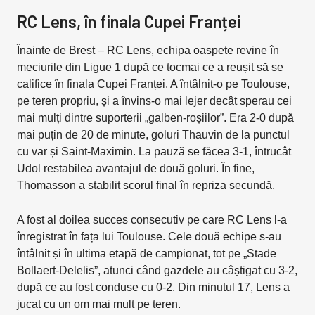
RC Lens, în finala Cupei Franței
Înainte de Brest – RC Lens, echipa oaspete revine în
meciurile din Ligue 1 după ce tocmai ce a reușit să se
califice în finala Cupei Franței. A întâlnit-o pe Toulouse,
pe teren propriu, și a învins-o mai lejer decât sperau cei
mai mulți dintre suporterii „galben-roșiilor”. Era 2-0 după
mai puțin de 20 de minute, goluri Thauvin de la punctul
cu var și Saint-Maximin. La pauză se făcea 3-1, întrucât
Udol restabilea avantajul de două goluri. În fine,
Thomasson a stabilit scorul final în repriza secundă.
A fost al doilea succes consecutiv pe care RC Lens l-a
înregistrat în fața lui Toulouse. Cele două echipe s-au
întâlnit și în ultima etapă de campionat, tot pe „Stade
Bollaert-Delelis”, atunci când gazdele au câștigat cu 3-2,
după ce au fost conduse cu 0-2. Din minutul 17, Lens a
jucat cu un om mai mult pe teren.