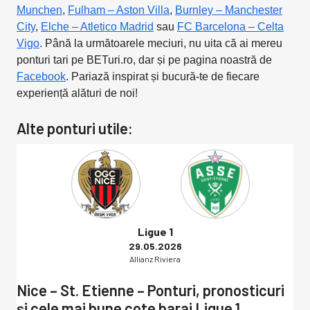
Munchen
,
Fulham – Aston Villa
,
Burnley – Manchester
City
,
Elche – Atletico Madrid
sau
FC Barcelona – Celta
Vigo
. Până la următoarele meciuri, nu uita că ai mereu
ponturi tari pe BETuri.ro, dar și pe pagina noastră de
Facebook
. Pariază inspirat și bucură-te de fiecare
experiență alături de noi!
Alte ponturi utile:
Ligue 1
29.05.2026
Allianz Riviera
Nice – St. Etienne – Ponturi, pronosticuri
și cele mai bune cote baraj Ligue 1