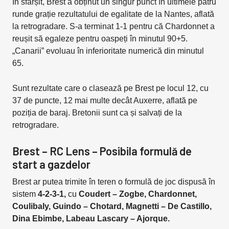
În sfârșit, Brest a obținut un singur punct în ultimele patru
runde grație rezultatului de egalitate de la Nantes, aflată
la retrogradare. S-a terminat 1-1 pentru că Chardonnet a
reușit să egaleze pentru oaspeți în minutul 90+5.
„Canarii” evoluau în inferioritate numerică din minutul
65.
Sunt rezultate care o clasează pe Brest pe locul 12, cu
37 de puncte, 12 mai multe decât Auxerre, aflată pe
poziția de baraj. Bretonii sunt ca și salvați de la
retrogradare.
Brest – RC Lens – Posibila formulă de
start a gazdelor
Brest ar putea trimite în teren o formulă de joc dispusă în
sistem
4-2-3-1,
cu
Coudert – Zogbe, Chardonnet,
Coulibaly, Guindo – Chotard, Magnetti – De Castillo,
Dina Ebimbe, Labeau Lascary – Ajorque.