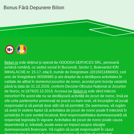
Bonus Fără Depunere Bilion
Beturi.ro
este deținut și operat de OGOOGA SERVICES SRL, persoană
juridică română, cu sediul social în București, Sector 1, Bulevardul ION
MIHALACHE nr. 15-17, etaj 8, număr de înregistrare J2016011888403, cod
unic de înregistrare 36506980 și are dreptul de a desfășura activitatea în
calitate de afiliat în domeniul jocurilor de noroc, acordat prin licența valabilă
până la data de 31.10.2026, conform Deciziei Oficiului Național al Jocurilor
de Noroc, nr.1879/20.10.2016. Accesul pe
Beturi.ro
este strict interzis
minorilor! Pe acest site nu se desfășoară activități de jocuri de noroc, însă pe
site-urile partenerilor promovați se joacă cu bani reali, vă încurajăm să jucați
responsabil și să pariați doar atât cât vă permiteți. De asemenea, vă rugăm
să aveți în vedere faptul că activitatea de jocuri de noroc poate fi interzisă în
jurisdicția în care sunteți localizat, fiind responsabilitatea dumneavoastră să
respectați legislația în vigoare. Activitatea de jocuri de noroc poate cauza
dependență și, totodată, poate avea un impact asupra situației
dumneavoastră financiare. Vă rugăm să jucați responsabil! În cazul