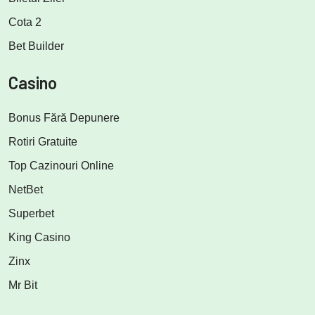
Cota 2
Bet Builder
Casino
Bonus Fără Depunere
Rotiri Gratuite
Top Cazinouri Online
NetBet
Superbet
King Casino
Zinx
Mr Bit