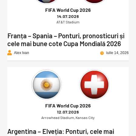
FIFA World Cup 2026
14.07.2026
AT&T Stadium
Franța – Spania – Ponturi, pronosticuri și
cele mai bune cote Cupa Mondială 2026
Alex Ivan
iulie 14, 2026
FIFA World Cup 2026
12.07.2026
Arrowhead Stadium, Kansas City
Argentina – Elveția: Ponturi, cele mai