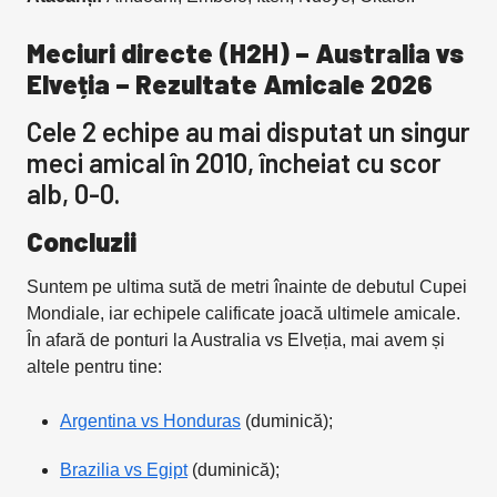
Meciuri directe (H2H) – Australia vs
Elveția – Rezultate Amicale 2026
Cele 2 echipe au mai disputat un singur
meci amical în 2010, încheiat cu scor
alb, 0-0.
Concluzii
Suntem pe ultima sută de metri înainte de debutul Cupei
Mondiale, iar echipele calificate joacă ultimele amicale.
În afară de ponturi la Australia vs Elveția, mai avem și
altele pentru tine:
Argentina vs Honduras
(duminică);
Brazilia vs Egipt
(duminică);