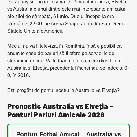
Paraguay și Turcia în seria D. Până atunci însă, Elveția
vs Australia e unul dintre cele mai interesante amicaluri
ale zilei de sâmbătă, 6 iunie. Duelul începe la ora
României 22:00, pe Arena Snapdragon din San Diego,
Statele Unite ale Americii.
Meciul nu va fi televizat în România, însă e posibil ca
anumite case de pariuri să îl ofere pe serviciile de
streaming online. Va fi doar al doilea meci direct între
Australia și Elveția, precedentul încheindu-se indecis, 0-
0, în 2010.
Ești pregătit de pontul nostru la Australia vs Elveția?
Pronostic Australia vs Elveția –
Ponturi Pariuri Amicale 2026
Ponturi Fotbal Amical – Australia vs