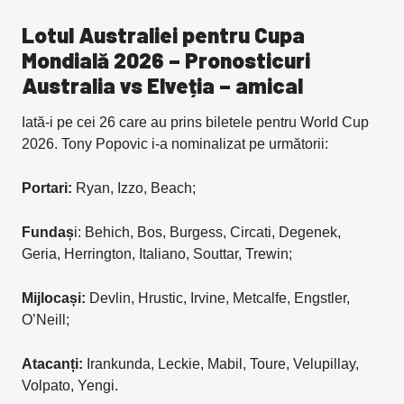
Lotul Australiei pentru Cupa
Mondială 2026 – Pronosticuri
Australia vs Elveția – amical
Iată-i pe cei 26 care au prins biletele pentru World Cup
2026. Tony Popovic i-a nominalizat pe următorii:
Portari:
Ryan, Izzo, Beach;
Fundaș
i: Behich, Bos, Burgess, Circati, Degenek,
Geria, Herrington, Italiano, Souttar, Trewin;
Mijlocași:
Devlin, Hrustic, Irvine, Metcalfe, Engstler,
O’Neill;
Atacanți:
Irankunda, Leckie, Mabil, Toure, Velupillay,
Volpato, Yengi.