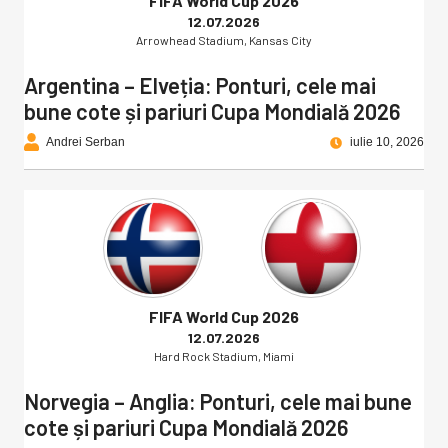
FIFA World Cup 2026
12.07.2026
Arrowhead Stadium, Kansas City
Argentina – Elveția: Ponturi, cele mai
bune cote și pariuri Cupa Mondială 2026
Andrei Serban
iulie 10, 2026
FIFA World Cup 2026
12.07.2026
Hard Rock Stadium, Miami
Norvegia – Anglia: Ponturi, cele mai bune
cote și pariuri Cupa Mondială 2026