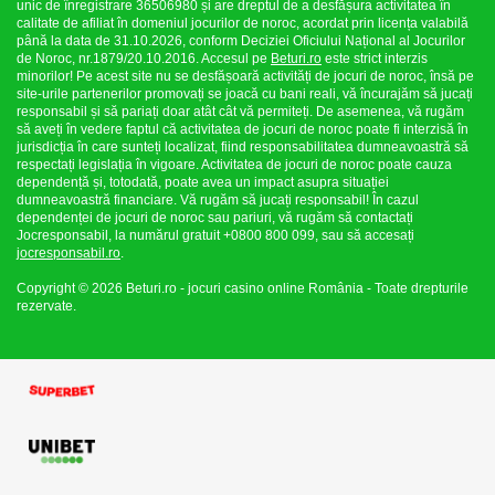
unic de înregistrare 36506980 și are dreptul de a desfășura activitatea în
calitate de afiliat în domeniul jocurilor de noroc, acordat prin licența valabilă
până la data de 31.10.2026, conform Deciziei Oficiului Național al Jocurilor
de Noroc, nr.1879/20.10.2016. Accesul pe
Beturi.ro
este strict interzis
minorilor! Pe acest site nu se desfășoară activități de jocuri de noroc, însă pe
site-urile partenerilor promovați se joacă cu bani reali, vă încurajăm să jucați
responsabil și să pariați doar atât cât vă permiteți. De asemenea, vă rugăm
să aveți în vedere faptul că activitatea de jocuri de noroc poate fi interzisă în
jurisdicția în care sunteți localizat, fiind responsabilitatea dumneavoastră să
respectați legislația în vigoare. Activitatea de jocuri de noroc poate cauza
dependență și, totodată, poate avea un impact asupra situației
dumneavoastră financiare. Vă rugăm să jucați responsabil! În cazul
dependenței de jocuri de noroc sau pariuri, vă rugăm să contactați
Jocresponsabil, la numărul gratuit +0800 800 099, sau să accesați
jocresponsabil.ro
.
Copyright © 2026 Beturi.ro - jocuri casino online România - Toate drepturile
rezervate.