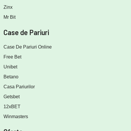
Zinx
Mr Bit
Case de Pariuri
Case De Pariuri Online
Free Bet
Unibet
Betano
Casa Pariurilor
Getsbet
12xBET
Winmasters