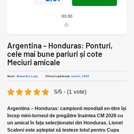
03:00
Argentina – Honduras: Ponturi,
cele mai bune pariuri și cote
Meciuri amicale
Autor:
Alexandru Lupu
Ultimul update pe:
iunie 4, 2026
5/5 - (1 vote)
Argentina – Honduras: campionii mondiali en-titre își
încep mini-turneul de pregătire înaintea CM 2026 cu
un amical în fața selecționatei din Honduras. Lionel
Scaloni este așteptat să testeze lotul pentru Cupa