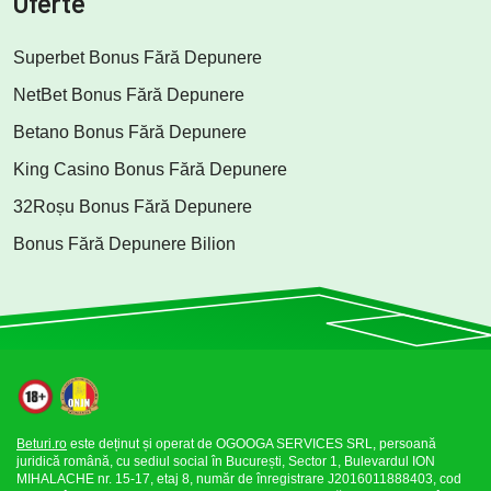
Oferte
Superbet Bonus Fără Depunere
NetBet Bonus Fără Depunere
Betano Bonus Fără Depunere
King Casino Bonus Fără Depunere
32Roșu Bonus Fără Depunere
Bonus Fără Depunere Bilion
Beturi.ro
este deținut și operat de OGOOGA SERVICES SRL, persoană
juridică română, cu sediul social în București, Sector 1, Bulevardul ION
MIHALACHE nr. 15-17, etaj 8, număr de înregistrare J2016011888403, cod