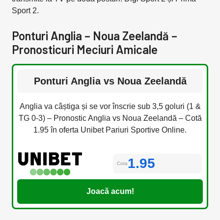
Sport 2.
Ponturi Anglia – Noua Zeelandă –
Pronosticuri Meciuri Amicale
Ponturi Anglia vs Noua Zeelandă
Anglia va câștiga și se vor înscrie sub 3,5 goluri (1 &
TG 0-3) – Pronostic Anglia vs Noua Zeelandă – Cotă
1.95 în oferta Unibet Pariuri Sportive Online.
1.95
Cota
Joacă acum!