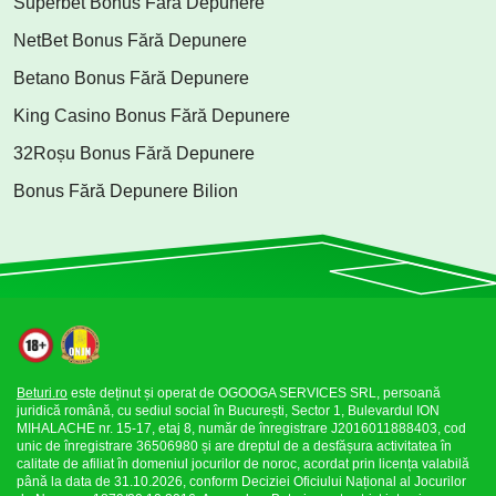
Superbet Bonus Fără Depunere
NetBet Bonus Fără Depunere
Betano Bonus Fără Depunere
King Casino Bonus Fără Depunere
32Roșu Bonus Fără Depunere
Bonus Fără Depunere Bilion
Beturi.ro
este deținut și operat de OGOOGA SERVICES SRL, persoană
juridică română, cu sediul social în București, Sector 1, Bulevardul ION
MIHALACHE nr. 15-17, etaj 8, număr de înregistrare J2016011888403, cod
unic de înregistrare 36506980 și are dreptul de a desfășura activitatea în
calitate de afiliat în domeniul jocurilor de noroc, acordat prin licența valabilă
până la data de 31.10.2026, conform Deciziei Oficiului Național al Jocurilor