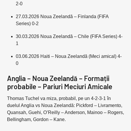
2-0
27.03.2026 Noua Zeelandă – Finlanda (FIFA
Series) 0-2
30.03.2026 Noua Zeelandă – Chile (FIFA Series) 4-
1
03.06.2026 Haiti – Noua Zeelandă (Meci amical) 4-
0
Anglia – Noua Zeelandă – Formații
probabile – Pariuri Meciuri Amicale
Thomas Tuchel va miza, probabil, pe un 4-2-3-1 în
duelul Anglia vs Noua Zeelandă: Pickford – Livramento,
Quansah, Guehi, O’Reilly – Anderson, Mainoo – Rogers,
Bellingham, Gordon – Kane.