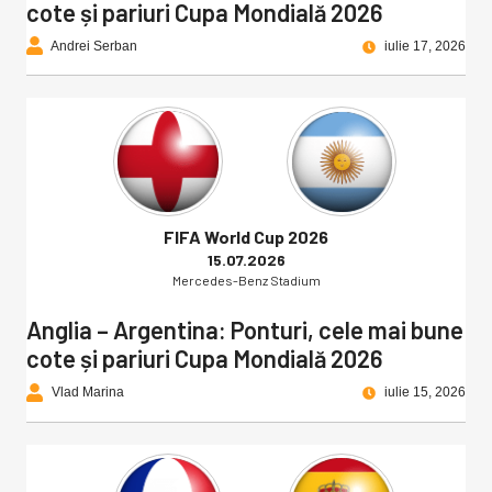
cote și pariuri Cupa Mondială 2026
Andrei Serban
iulie 17, 2026
FIFA World Cup 2026
15.07.2026
Mercedes-Benz Stadium
Anglia – Argentina: Ponturi, cele mai bune
cote și pariuri Cupa Mondială 2026
Vlad Marina
iulie 15, 2026