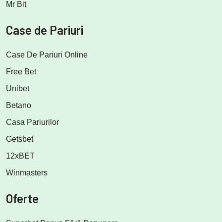
Mr Bit
Case de Pariuri
Case De Pariuri Online
Free Bet
Unibet
Betano
Casa Pariurilor
Getsbet
12xBET
Winmasters
Oferte