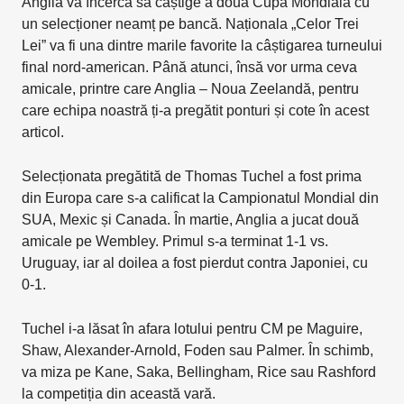
Anglia va încerca să câștige a doua Cupă Mondială cu
un selecționer neamț pe bancă. Naționala „Celor Trei
Lei” va fi una dintre marile favorite la câștigarea turneului
final nord-american. Până atunci, însă vor urma ceva
amicale, printre care Anglia – Noua Zeelandă, pentru
care echipa noastră ți-a pregătit ponturi și cote în acest
articol.
Selecționata pregătită de Thomas Tuchel a fost prima
din Europa care s-a calificat la Campionatul Mondial din
SUA, Mexic și Canada. În martie, Anglia a jucat două
amicale pe Wembley. Primul s-a terminat 1-1 vs.
Uruguay, iar al doilea a fost pierdut contra Japoniei, cu
0-1.
Tuchel i-a lăsat în afara lotului pentru CM pe Maguire,
Shaw, Alexander-Arnold, Foden sau Palmer. În schimb,
va miza pe Kane, Saka, Bellingham, Rice sau Rashford
la competiția din această vară.