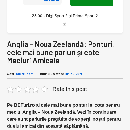
23:00 - Digi Sport 2 și Prima Sport 2
Anglia – Noua Zeelandă: Ponturi,
cele mai bune pariuri și cote
Meciuri Amicale
Autor:
Cristi Geiger
Ultimul update pe:
iunie 4, 2026
Rate this post
Pe BETuri.ro ai cele mai bune ponturi și cote pentru
meciul Anglia – Noua Zeelandă. Vezi în continuare
care sunt pariurile pregătite de experții noștri pentru
duelul amical din această săptămână.